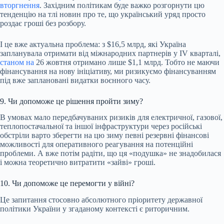
вторгнення
. Західним політикам буде важко розгорнути цю
тенденцію на тлі новин про те, що український уряд просто
роздає гроші без розбору.
І це вже актуальна проблема: з $16,5 млрд, які Україна
запланувала отримати від міжнародних партнерів у IV кварталі,
станом на
26 жовтня отримано лише $1,1 млрд. Тобто не маючи
фінансування на нову ініціативу, ми ризикуємо фінансуванням
під вже заплановані видатки воєнного часу.
9. Чи допоможе це рішення пройти зиму?
В умовах мало передбачуваних ризиків для електричної, газової,
теплопостачальної та іншої інфраструктури через російські
обстріли варто зберегти на цю зиму певні резервні фінансові
можливості для оперативного реагування на потенційні
проблеми. А вже потім радіти, що ця «подушка» не знадобилася
і можна теоретично витратити «зайві» гроші.
10. Чи допоможе це перемогти у війні?
Це запитання стосовно абсолютного пріоритету державної
політики України у згаданому контексті є риторичним.