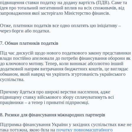
підвищення ставки податку на додану вартість (ПДВ). Саме та
ідея про тотальний негативний вплив на всіх споживачів, від
запровадження якої застерігало Міністерство фінансів.
Отже, платники податків все одно оплатять цю ініціативу –
через борги або податки.
7. Обман платників податків
Під час дискусій щодо нового податкового закону представники
влади постійно апелювали до потреби фінансування оборони як
до ключового мотиву. Тепер, коли виникає абсолютно інший
додатковий напрям витрачання бюджетних коштів, це виглядає
обманом, який навряд чи укріпить згуртованість українського
суспільства.
Причому йдеться про широкі верстви населення, адже
підвищену ставку військового збору сплачуватимуть всі
працівники – а тепер і приватні підприємці.
8. Ризики для фінансування міжнародних партнерів
Підтримка фінансування України у західних суспільствах вже не
така потужна, якою була на
початку повномасштабного