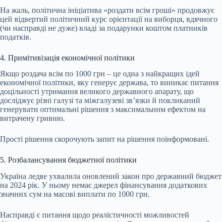
На жаль, політична ініціатива «роздати всім гроші» продовжує
цей відвертий політичний курс орієнтації на виборця, вдячного
(чи насправді не дуже) владі за подарунки коштом платників
податків.
4. Примітивізація економічної політики
Якщо роздача всім по 1000 грн – це одна з найкращих ідей
економічної політики, яку генерує держава, то виникає питання
доцільності утримання великого державного апарату, що
досліджує різні галузі та міжгалузеві звʼязки й покликаний
генерувати оптимальні рішення з максимальним ефектом на
витрачену гривню.
Прості рішення скорочують запит на рішення поінформовані.
5. Розбалансування бюджетної політики
Україна ледве ухвалила оновлений закон про державний бюджет
на 2024 рік. У ньому немає джерел фінансування додаткових
значних сум на масові виплати по 1000 грн.
Насправді є питання щодо реалістичності можливостей