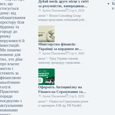
Дубай посів друге місце у світі
К
все, що
за розумністю, випередивши
и
стосується
Нью-Йорк.
Артем Письменна
Сер 6, 2026
дому: від
anons”> Boston Consulting Group
облаштування
вперше представив глобальний рейтинг
простору біля
найбільш інтелектуальних міст світу —
будинку та
Intelligent Cities Index. Фахівці
городу до
проаналізували 61 мегаполіс,
ринку
нерухомості й
Міністерство фінансів:
інвестицій.
Українці за кордоном не
Ми пишемо
отримають консульських
Артем Письменна
Сер 6, 2026
новини для
послуг без військово-
anons”> Уряд України схвалив
тих, хто дбає
облікових документів.
оновлену процедуру управління
про власне
Єдиним державним реєстром
житло і
призовників, осіб, які перебувають на
стежить за
військовому обліку, та військових
фінансовою
резервістів.
аналітикою
галузі.
Оформіть Автоцивілку на
Практичні
Finance.ua Страхування та
поради
одержуйте знижку на пальне
Артем Письменна
Сер 6, 2026
поєднуємо з
від АЗС під брендом Parallel
anons”> Finance.ua Страхування разом
актуальними
— Мінфін
із партнером АЗК під ТМ Parallel
новинами
розробили привабливу акцію для
власників авто. Замовляйте
ринку.