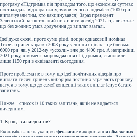
програму єПідтримка під приводом того, що економіка суттєво
постраждала від карантину, зумовленого пандемією (1000 грн
виплачували тим, хто вакцинувався). Зараз президент
Зеленський налаштований повторити досвід 2021-го, але схоже
що без жодних умов долучення до виплат взагалі.
Ідеї дуже схожі, проте суми різні, попри однаковий номінал.
Тисяча гривень зразка 2008 року у чинних цінах – це близько
6000 грн, які у 2012-му «усохли» вже до 4400 грн. А наприкінці
2021 року, в момент запровадження єПідтримки, становили
лише 1150 грн в еквіваленті сьогодення.
Проте проблема не в тому, що ідеї політичних лідерів про
виплати тисячі гривень виборцям постійно втрачають грошову
вагу, а в тому, що до самої концепції таких виплат існує багато
запитань.
Нижче – список із 10 таких запитань, який не видається
вичерпним.
1. Краща з альтернатив?
Економіка – це наука про
ефективне
використання
обмежених