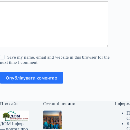
Save my name, email and website in this browser for the
next time I comment.
Опублікувати коментар
Про сайт
Останні новини
Інформ
П
С
К
ДОМ Інфор
С
— портал про