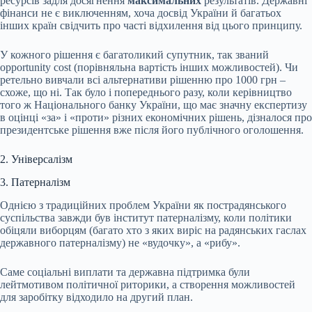
ресурсів задля досягнення
максимальних
результатів. Державні
фінанси не є виключенням, хоча досвід України й багатьох
інших країн свідчить про часті відхилення від цього принципу.
У кожного рішення є багатоликий супутник, так званий
opportunity cost (порівняльна вартість інших можливостей). Чи
ретельно вивчали всі альтернативи рішенню про 1000 грн –
схоже, що ні. Так було і попереднього разу, коли керівництво
того ж Національного банку України, що має значну експертизу
в оцінці «за» і «проти» різних економічних рішень, дізналося про
президентське рішення вже після його публічного оголошення.
2. Універсалізм
3. Патерналізм
Однією з традиційних проблем України як пострадянського
суспільства завжди був інститут патерналізму, коли політики
обіцяли виборцям (багато хто з яких виріс на радянських гаслах
державного патерналізму) не «вудочку», а «рибу».
Саме соціальні виплати та державна підтримка були
лейтмотивом політичної риторики, а створення можливостей
для заробітку відходило на другий план.