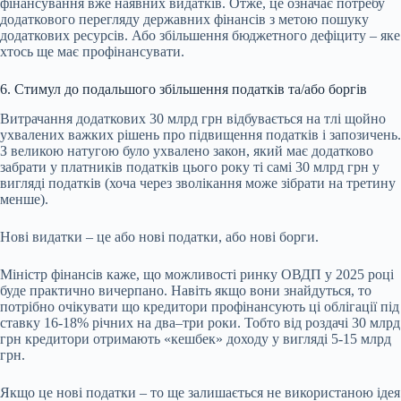
фінансування вже наявних видатків. Отже, це означає потребу
додаткового перегляду державних фінансів з метою пошуку
додаткових ресурсів. Або збільшення бюджетного дефіциту – яке
хтось ще має профінансувати.
6. Стимул до подальшого збільшення податків та/або боргів
Витрачання додаткових 30 млрд грн відбувається на тлі щойно
ухвалених важких рішень про підвищення податків і запозичень.
З великою натугою було ухвалено закон, який має додатково
забрати у платників податків цього року ті самі 30 млрд грн у
вигляді податків (хоча через зволікання може зібрати на третину
менше).
Нові видатки – це або нові податки, або нові борги.
Міністр фінансів каже, що можливості ринку ОВДП у 2025 році
буде практично вичерпано. Навіть якщо вони знайдуться, то
потрібно очікувати що кредитори профінансують ці облігації під
ставку 16-18% річних на два–три роки. Тобто від роздачі 30 млрд
грн кредитори отримають «кешбек» доходу у вигляді 5-15 млрд
грн.
Якщо це нові податки – то ще залишається не використаною ідея