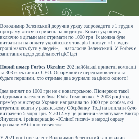
Володимир Зеленський доручив уряду запровадити з 1 грудня
програму «тисяча гривень на людину». Кожен українець
включно з дітьми має отримати по 1000 грн. Їх можна буде
витратити на оплату українських товарів і послуг. «1 грудня
гроші мають бути у людей», – наголосив Зеленський. У Forbes є
запитання щодо доцільності цієї ідеї
Новий номер Forbes Ukraine:
202 найбільші приватні компанії
та 303 ефективних СЕО. Оформлюйте передзамовлення та
будьте першими, хто отримає два журнали за ціною одного!
Ідея виплат по 1000 грн не є новаторською. Піонеркою такої
підтримки населення була
Юлія Тимошенко
. У 2008 році тоді
премʼєр-міністерка України направила по 1000 грн особам, які
втратили кошти у радянському Сбєрбанку. Тоді на виплати було
витрачено 5 млрд грн. У 2012-му це рішення «змавпував» Віктор
Янукович, і реінкарнацію «Юліної тисячі» в народі одразу
прозвали «Вітіною тисячею».
У 2021 році президент Володимир Зеленський запровадив