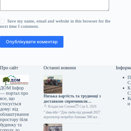
Save my name, email and website in this browser for the
next time I comment.
Опублікувати коментар
Про сайт
Останні новини
Інформ
П
С
К
ДОМ Інфор
С
— портал про
Низька вартість та труднощі з
К
все, що
доставкою спричинили
и
стосується
зростання потреби фермерів у
Владислав Ситник
Сер 6, 2026
дому: від
вільних грошах — ВАР —
” data-title=”Для сівби під урожай 2027
облаштування
КУРКУЛЬ
агросектор потребує близько 500 млрд
простору біля
грн — ВАР”
будинку та
городу до