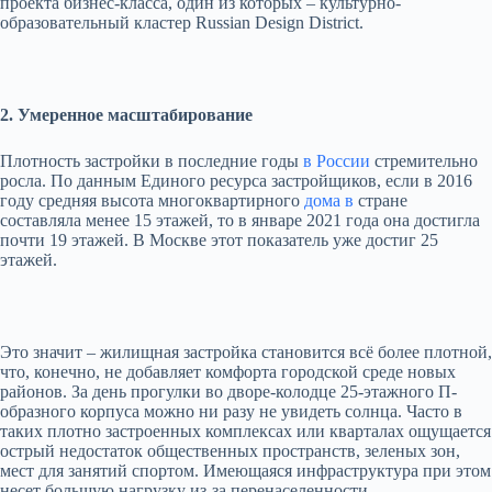
проекта бизнес-класса, один из которых – культурно-
образовательный кластер Russian Design District.
2. Умеренное масштабирование
Плотность застройки в последние годы
в России
стремительно
росла. По данным Единого ресурса застройщиков, если в 2016
году средняя высота многоквартирного
дома в
стране
составляла менее 15 этажей, то в январе 2021 года она достигла
почти 19 этажей. В Москве этот показатель уже достиг 25
этажей.
Это значит – жилищная застройка становится всё более плотной,
что, конечно, не добавляет комфорта городской среде новых
районов. За день прогулки во дворе-колодце 25-этажного П-
образного корпуса можно ни разу не увидеть солнца. Часто в
таких плотно застроенных комплексах или кварталах ощущается
острый недостаток общественных пространств, зеленых зон,
мест для занятий спортом. Имеющаяся инфраструктура при этом
несет большую нагрузку из-за перенаселенности.