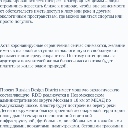
зафиксирован всплеск интереса к загородным домам – люди
стремились переехать ближе к природе, чтобы вне зависимости
от обстоятельств иметь доступ к лесу или реке и другим
экологичным пространствам, где можно заняться спортом или
просто погулять.
Хотя коронавирусные ограничения сейчас снимаются, желание
иметь в шаговой доступности экологичную и свободную от
регламентации среду сохранится. Поэтому потенциальная
аудитория покупателей жилья бизнес-класса готова будет
платить за жилье рядом природой.
Проект Russian Design District имеет мощную экологическую
составляющую. RDD реализуется в Новомосковском
административном округе Москвы в 18 км от МКАД по
Калужскому шоссе. Кластер будет построен на берегу реки
Десна в окружении благоустроенной лесопарковой территории
площадью 9 гектаров со спортивной и детской
инфраструктурой, футбольным, волейбольным и хоккейными
площадками, воркаутами, памп-треками, беговыми трассами и