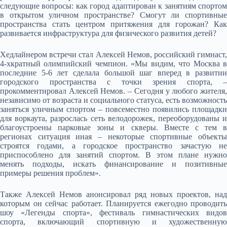
следующие вопросы: как город адаптирован к занятиям спортом
в открытом уличном пространстве? Смогут ли спортивные
пространства стать центром притяжения для горожан? Как
развивается инфраструктура для физического развития детей?
Хедлайнером встречи стал Алексей Немов, российский гимнаст,
4-хкратный олимпийский чемпион. «Мы видим, что Москва в
последние 5-6 лет сделала большой шаг вперед в развитии
городского пространства с точки зрения спорта, –
прокомментировал Алексей Немов. – Сегодня у любого жителя,
независимо от возраста и социального статуса, есть возможность
заняться уличным спортом – повсеместно появились площадки
для воркаута, разрослась сеть велодорожек, переоборудованы и
благоустроены парковые зоны и скверы. Вместе с тем в
регионах ситуация иная – некоторые спортивные объекты
строятся годами, а городское пространство зачастую не
приспособлено для занятий спортом. В этом плане нужно
менять подходы, искать финансирование и позитивные
примеры решения проблем».
Также Алексей Немов анонсировал ряд новых проектов, над
которым он сейчас работает. Планируется ежегодно проводить
шоу «Легенды спорта», фестиваль гимнастических видов
спорта, включающий спортивную и художественную