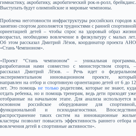
гимнастику, акробатику, акробатический рок-н-ролл, брейкданс.
Выступать будут олимпийские и мировые чемпионы.
Проблема неготовности инфраструктуры российских городов к
занятию спортом дополняется трудностями с ранней спортивной
ориентацией детей – чтобы спрос на здоровый образ жизни
возрастал, необходимо вовлечение в физкультуру с малых лет.
Об этом рассказал Дмитрий Лёзов, координатор проекта АНО
«Стань Чемпионом».
«Проект “Стань чемпионом” – уникальная программа,
разработанная нами совместно с министерством спорта, –
рассказал Дмитрий Лёзов. – Речь идет о федеральном
экспериментальном инновационном проекте, который
направлен на отбор и спортивную ориентацию детей от 6 до 12
лет. Это помощь
не только
родителям, которые не знают, куд
отдать ребенка, но и помощь тренерам, ведь дети приходят уже
отобранные на начальном этапе. Для анализа используется в
основном российское оборудование для спортивной,
функциональной и психодиагностики. Впоследствии
распространение таких систем на инновационные жилые
кластеры позволит повысить эффективность раннего отбора и
вовлечения детей в спортивные активности».