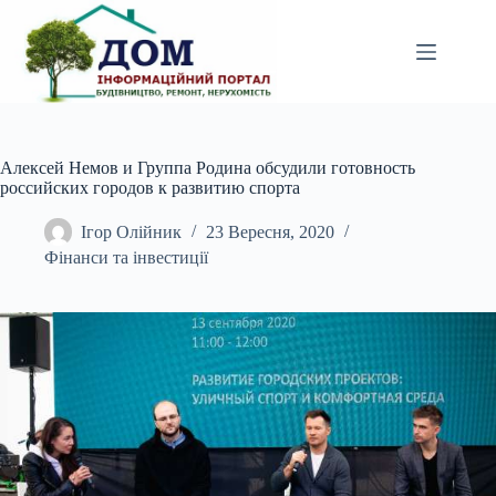
Перейти
до
вмісту
Алексей Немов и Группа Родина обсудили готовность
российских городов к развитию спорта
Ігор Олійник
23 Вересня, 2020
Фінанси та інвестиції