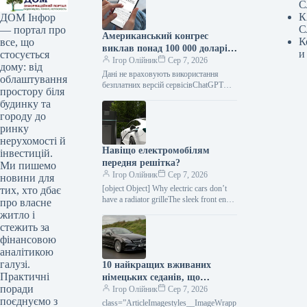
С
К
ДОМ Інфор
С
— портал про
Американський конгрес
К
все, що
виклав понад 100 000 доларів
и
стосується
на ChatGPT.
Ігор Олійник
Сер 7, 2026
дому: від
Дані не враховують використання
облаштування
безплатних версій сервісівChatGPT
простору біля
зайняв позицію найпопулярнішого
будинку та
інструменту штучного інтелекту в
городу до
американському Конгресі. На
ринку
розробку
нерухомості й
Навіщо електромобілям
інвестицій.
передня решітка?
Ми пишемо
Ігор Олійник
Сер 7, 2026
новини для
[object Object] Why electric cars don’t
тих, хто дбає
have a radiator grilleThe sleek front end
про власне
has become one of the defining
житло і
features…
стежить за
фінансовою
аналітикою
галузі.
10 найкращих вживаних
Практичні
німецьких седанів, що
поради
пропонують комфорт,
Ігор Олійник
Сер 7, 2026
поєднуємо з
потужність та вигідну
class=”ArticleImagestyles__ImageWrapp