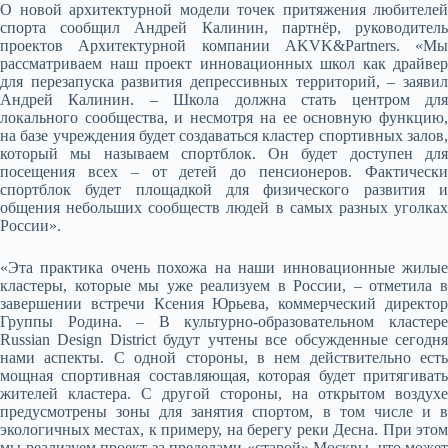
О новой архитектурной модели точек притяжения любителей
спорта сообщил Андрей Калинин, партнёр, руководитель
проектов Архитектурной компании AKVK&Partners. «Мы
рассматриваем наш проект инновационных школ как драйвер
для перезапуска развития депрессивных территорий, – заявил
Андрей Калинин. – Школа должна стать центром для
локального сообщества, и несмотря на ее основную функцию,
на базе учреждения будет создаваться кластер спортивных залов,
который мы называем спортблок. Он будет доступен для
посещения всех – от детей до пенсионеров. Фактически
спортблок будет площадкой для физического развития и
общения небольших сообществ людей в самых разных уголках
России».
«Эта практика очень похожа на наши инновационные жилые
кластеры, которые мы уже реализуем в России, – отметила в
завершении встречи Ксения Юрьева, коммерческий директор
Группы Родина. – В культурно-образовательном кластере
Russian Design District будут учтены все обсужденные сегодня
нами аспекты. С одной стороны, в нем действительно есть
мощная спортивная составляющая, которая будет притягивать
жителей кластера. С другой стороны, на открытом воздухе
предусмотрены зоны для занятия спортом, в том числе и в
экологичных местах, к примеру, на берегу реки Десна. При этом
мы реализуем проект за пределами «старой» Москвы, что может