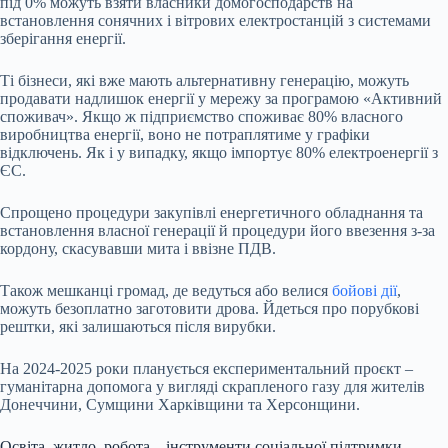
під 0% можуть взяти власники домогосподарств на
встановлення сонячних і вітрових електростанцій з системами
зберігання енергії.
Ті бізнеси, які вже мають альтернативну генерацію, можуть
продавати надлишок енергії у мережу за програмою «Активний
споживач». Якщо ж підприємство споживає 80% власного
виробництва енергії, воно не потраплятиме у графіки
відключень. Як і у випадку, якщо імпортує 80% електроенергії з
ЄС.
Спрощено процедури закупівлі енергетичного обладнання та
встановлення власної генерації й процедури його ввезення з-за
кордону, скасувавши мита і ввізне ПДВ.
Також мешканці громад, де ведуться або велися
бойові дії
,
можуть безоплатно заготовити дрова. Йдеться про порубкові
рештки, які залишаються після вирубки.
На 2024-2025 роки планується експериментальний проєкт –
гуманітарна допомога у вигляді скрапленого газу для жителів
Донеччини, Сумщини Харківщини та Херсонщини.
Освіта, житло, робота – інструменти соціальної підтримки