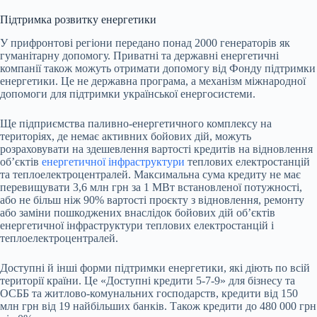
Підтримка розвитку енергетики
У прифронтові регіони передано понад 2000 генераторів як
гуманітарну допомогу. Приватні та державні енергетичні
компанії також можуть отримати допомогу від Фонду підтримки
енергетики. Це не державна програма, а механізм міжнародної
допомоги для підтримки української енергосистеми.
Ще підприємства паливно-енергетичного комплексу на
територіях, де немає активних бойових дій, можуть
розраховувати на здешевлення вартості кредитів на відновлення
об’єктів
енергетичної інфраструктури
теплових електростанцій
та теплоелектроцентралей. Максимальна сума кредиту не має
перевищувати 3,6 млн грн за 1 МВт встановленої потужності,
або не більш ніж 90% вартості проєкту з відновлення, ремонту
або заміни пошкоджених внаслідок бойових дій об’єктів
енергетичної інфраструктури теплових електростанцій і
теплоелектроцентралей.
Доступні й інші форми підтримки енергетики, які діють по всій
території країни. Це «Доступні кредити 5-7-9» для бізнесу та
ОСББ та житлово-комунальних господарств, кредити від 150
млн грн від 19 найбільших банків. Також кредити до 480 000 грн