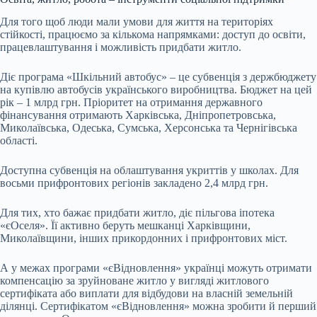
Для того щоб люди мали умови для життя на територіях
стійкості, працюємо за кількома напрямками: доступ до освіти,
працевлаштування і можливість придбати житло.
Діє програма «Шкільний автобус» – це субвенція з держбюджету
на купівлю автобусів українського виробництва. Бюджет на цей
рік – 1 млрд грн. Пріоритет на отримання державного
фінансування отримають Харківська, Дніпропетровська,
Миколаївська, Одеська, Сумська, Херсонська та Чернігівська
області.
Доступна субвенція на облаштування укриттів у школах. Для
восьми прифронтових регіонів закладено 2,4 млрд грн.
Для тих, хто бажає придбати житло, діє пільгова іпотека
«єОселя». Її активно беруть мешканці Харківщини,
Миколаївщини, інших прикордонних і прифронтових міст.
А у межах програми «єВідновлення» українці можуть отримати
компенсацію за зруйноване житло у вигляді житлового
сертифіката або виплати для відбудови на власній земельній
ділянці. Сертифікатом «єВідновлення» можна зробити й перший