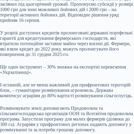
засіяних під цьогорічний урожай. Пропонуємо субсидії у розмірі
1000 грн для зони можливих бойових дій і 2000 грн – на
території активних бойових дій. Відповідне рішення уряд
прийняв 16 серпня.
У розрізі доступних кредитів пролонговані державні портфельні
гарантії для кредитування фермерських господарств, які
втратили потенційне заставне майно через воєнні дії. Фермери,
які взяли кредит до 2022 року, можуть пролонгувати його
повернення до 31 грудня 2025-го.
Ще один інструмент – 30% знижки на експортні перевезення
«Укрзалізниці».
І останній, але не менш важливий для прифронтових територій
блок, – гуманітарне розмінування агроземель. Держава
компенсує аграріям до 80% вартості розмінування сільгоспугідь.
Розміновувати землі допомагають Продовольча та
сільськогосподарська організація ООН та Всесвітня продовольча
програма. Запустили програму для малих фермерів (ділянки до
300 га). Аграріям у прифронтових регіонах надають допомогу у
розмінуванні та за потреби грошову допомогу.