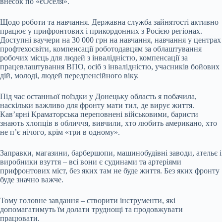
внесок по «єОселя».
Щодо роботи та навчання. Державна служба зайнятості активно
працює у прифронтових і прикордонних з Росією регіонах.
Доступні ваучери на 30 000 грн на навчання, навчання у центрах
профтехосвіти, компенсації роботодавцям за облаштування
робочих місць для людей з інвалідністю, компенсації за
працевлаштування ВПО, осіб з інвалідністю, учасників бойових
дій, молоді, людей передпенсійного віку.
Під час останньої поїздки у Донецьку область я побачила,
наскільки важливо для фронту мати тил, де вирує життя.
Кав’ярні Краматорська переповнені військовими, баристи
знають хлопців в обличчя, вивчили, хто любить американо, хто
не п’є нічого, крім «три в одному».
Заправки, магазини, барбершопи, машинобудівні заводи, ательє і
виробники взуття – всі вони є судинами та артеріями
прифронтових міст, без яких там не буде життя. Без яких фронту
буде значно важче.
Тому головне завдання – створити інструменти, які
допомагатимуть їм долати труднощі та продовжувати
працювати.