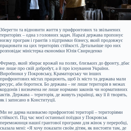
Зберегти та відновити життя у прифронтових та звільнених
територіях – одна з головних задач. Наразі держава пропонує
низку програм і грантів з підтримки бізнесу, який
продовжує
працювати на цих територіях стійкості. Детальніше про них
розповідає міністерка економіки Юлія Свириденко
Фермер, який збирає врожай на полях, близьких до фронту, дбає
не лише про свій добробут, а й про існування України.
Виробники у Покровську, Краматорську чи інших
прифронтових містах працюють, щоб їх місто та держава мали
ресурс, аби боротися. Бо держава – не лише територія в межах
кордонів і визначена не лише нормами законів чи нормативних
актів. Держава – територія, де живуть українці, яку її й творять,
як і записано в Конституції.
Ми не дарма називаємо прифронтові території – територіями
стійкості. Під час моєї останньої поїздки у Покровськ
переможниця нашої грантової програми для жінок у переробці,
сказала мені: «Я хочу показати своїм дітям, як вистояти там, де