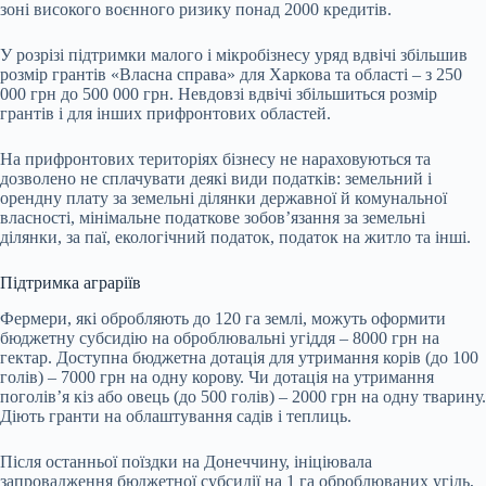
зоні високого воєнного ризику понад 2000 кредитів.
У розрізі підтримки малого і мікробізнесу уряд вдвічі збільшив
розмір грантів «Власна справа» для Харкова та області – з 250
000 грн до 500 000 грн. Невдовзі вдвічі збільшиться розмір
грантів і для інших прифронтових областей.
На прифронтових територіях бізнесу не нараховуються та
дозволено не сплачувати деякі види податків: земельний і
орендну плату за земельні ділянки державної й комунальної
власності, мінімальне податкове зобов’язання за земельні
ділянки, за паї, екологічний податок, податок на житло та інші.
Підтримка аграріїв
Фермери, які обробляють до 120 га землі, можуть оформити
бюджетну субсидію на оброблювальні угіддя – 8000 грн на
гектар. Доступна бюджетна дотація для утримання корів (до 100
голів) – 7000 грн на одну корову. Чи дотація на утримання
поголів’я кіз або овець (до 500 голів) – 2000 грн на одну тварину.
Діють гранти на облаштування садів і теплиць.
Після останньої поїздки на Донеччину, ініціювала
запровадження бюджетної субсидії на 1 га оброблюваних угідь,