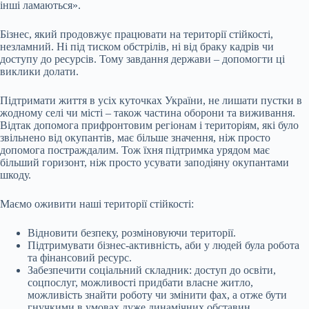
інші ламаються».
Бізнес, який продовжує працювати на території стійкості,
незламний. Ні під тиском обстрілів, ні від браку кадрів чи
доступу до ресурсів. Тому завдання держави – допомогти ці
виклики долати.
Підтримати життя в усіх куточках України, не лишати пустки в
жодному селі чи місті – також частина оборони та виживання.
Відтак допомога прифронтовим регіонам і територіям, які було
звільнено від окупантів, має більше значення, ніж просто
допомога постраждалим. Тож їхня підтримка урядом має
більший горизонт, ніж просто усувати заподіяну окупантами
шкоду.
Маємо оживити наші території стійкості:
Відновити безпеку, розміновуючи території.
Підтримувати бізнес-активність, аби у людей була робота
та фінансовий ресурс.
Забезпечити соціальний складник: доступ до освіти,
соцпослуг, можливості придбати власне житло,
можливість знайти роботу чи змінити фах, а отже бути
гнучкими в умовах дуже динамічних обставин.