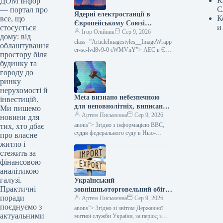
К
ДОМ Інфор
С
— портал про
Ядерні електростанції в
К
все, що
Європейському Союзі
и
стосується
припиняють роботу через
Ігор Олійник
Сер 9, 2026
дому: від
низький рівень води в річках
class=”ArticleImagestyles__ImageWrapp
облаштування
(експертна оцінка)
er-sc-lvd8v9-0 cWMVnY”> АЕС в ЄС
простору біля
зупиняються через обміління річок
будинку та
(думка експерта)У зв’язку з
городу до
екстремальною спекою в Європі
ринку
нерухомості й
Meta визнано небезпечною
інвестицій.
для неповнолітніх, виписано
Ми пишемо
штраф у розмірі 567
Артем Письменна
Сер 9, 2026
новини для
мільйонів доларів та
anons”> Згідно з інформацією BBC,
тих, хто дбає
накладено суворі
суддя федерального суду в Нью-
про власне
Мексико виніс рішення проти Meta,
зобов’язання, повідомляє
житло і
зобов’язавши компанію виплатити 567
Міністерство фінансів.
стежить за
мільйонів доларів…
фінансовою
аналітикою
галузі.
Український
Практичні
зовнішньоторговельний обіг
поради
за сім місяців досяг 82
Артем Письменна
Сер 9, 2026
поєднуємо з
мільярдів доларів:
anons”> Згідно зі звітом Державної
актуальними
асортимент імпорту та
митної служби України, за період з