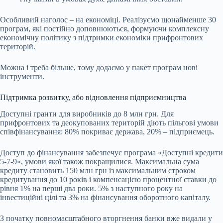
Особливий наголос – на економіці. Реалізуємо щонайменше 30
програм, які постійно доповнюються, формуючи комплексну
економічну політику з підтримки економіки прифронтових
територій.
Можна і треба більше, тому додаємо у пакет програм нові
інструменти.
Підтримка розвитку, або відновлення підприємництва
Доступні гранти для виробників до 8 млн грн. Для
прифронтових та деокупованих територій діють пільгові умови
співфінансування: 80% покриває держава, 20% – підприємець.
Доступ до фінансування забезпечує програма «Доступні кредити
5-7-9», умови якої також покращилися. Максимальна сума
кредиту становить 150 млн грн із максимальним строком
кредитування до 10 років і компенсацією процентної ставки до
рівня 1% на перші два роки. 5% з наступного року на
інвестиційні цілі та 3% на фінансування оборотного капіталу.
З початку повномасштабного вторгнення банки вже видали у