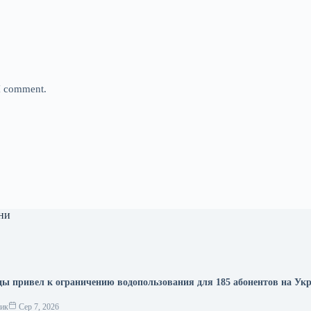
 I comment.
ни
ды привел к ограничению водопользования для 185 абонентов на Ук
ник
Сер 7, 2026