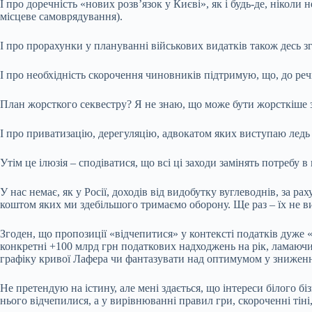
І про доречність «нових розв’язок у Києві», як і будь-де, ніко
місцеве самоврядування).
І про прорахунки у плануванні військових видатків також десь зго
І про необхідність скорочення чиновників підтримую, що, до речі,
План жорсткого секвестру? Я не знаю, що може бути жорсткіше 
І про приватизацію, дерегуляцію, адвокатом яких виступаю ледь 
Утім це ілюзія – сподіватися, що всі ці заходи замінять потребу
У нас немає, як у Росії, доходів від видобутку вуглеводнів, за
коштом яких ми здебільшого тримаємо оборону. Ще раз – їх не в
Згоден, що пропозиції «відчепитися» у контексті податків дуже «л
конкретні +100 млрд грн податкових надходжень на рік, ламаючи 
графіку кривої Лафера чи фантазувати над оптимумом у зниже
Не претендую на істину, але мені здається, що інтереси білого бізн
нього відчепилися, а у вирівнюванні правил гри, скороченні тіні