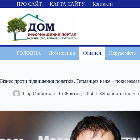
Перейти
ПРО САЙТ
КАРТА САЙТУ
Контакти
до
вмісту
ГОЛОВНА
Дом новини
Фінанси
Нерухомість
Бізнес проти підвищення податків. Гетманцев каже – поки немає
Ігор Олійник
15 Жовтня, 2024
Фінанси та інвести