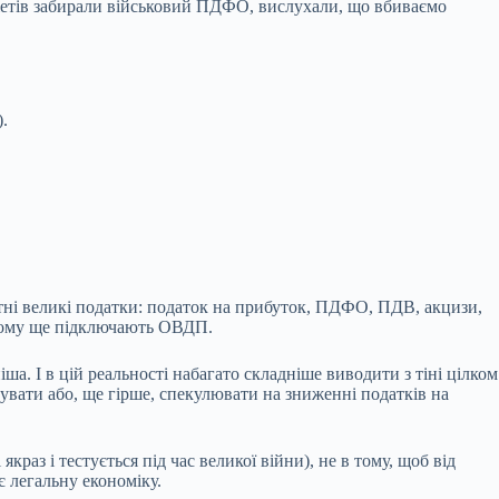
бюджетів забирали військовий ПДФО, вислухали, що вбиваємо
).
артні великі податки: податок на прибуток, ПДФО, ПДВ, акцизи,
, тому ще підключають ОВДП.
ша. І в цій реальності набагато складніше виводити з тіні цілком
зувати або, ще гірше, спекулювати на зниженні податків на
якраз і тестується під час великої війни), не в тому, щоб від
ає легальну економіку.