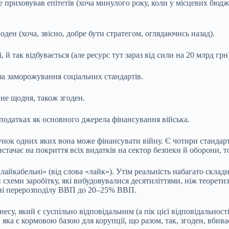
ли не приховував епітетів (хоча минулого року, коли у місцевих 
ден (хоча, звісно, добре бути стратегом, оглядаючись назад).
 й так відбувається (але ресурс тут зараз від сили на 20 млрд грн
за заморожування соціальних стандартів.
не щодня, також згоден.
 в податках як основного джерела фінансування війська.
 рахунок одних яких вона може фінансувати війну. Є чотири станд
истачає на покриття всіх видатків на сектор безпеки й оборони
айкабельні» (від слова «лайк»). Утім реальність набагато складні
схеми заробітку, які вибудовувалися десятиліттями, ніж теорети
нні перерозподілу ВВП до 20–25% ВВП.
есу, який є суспільно відповідальним (а пік цієї відповідальності 
, яка є кормовою базою для корупції, що разом, так, згоден, вбив