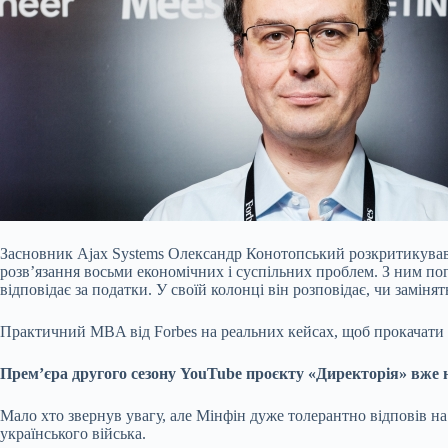
Засновник Ajax Systems Олександр Конотопський розкритикував
розв’язання восьми економічних і суспільних проблем. З ним по
відповідає за податки. У своїй колонці він розповідає, чи замі
Практичний МBA від Forbes на реальних кейсах, щоб прокачати
Премʼєра другого сезону YouTube проєкту «Директорія» вже
Мало хто звернув увагу, але Мінфін дуже толерантно відповів н
українського війська.