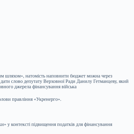
им шляхом», натомість наповнити бюджет можна через
в дати слово депутату Верховної Ради Данилу Гетманцеву, який
новного джерела фінансування війська
олови правління «Укренерго».
ки» у контексті підвищення податків для фінансування