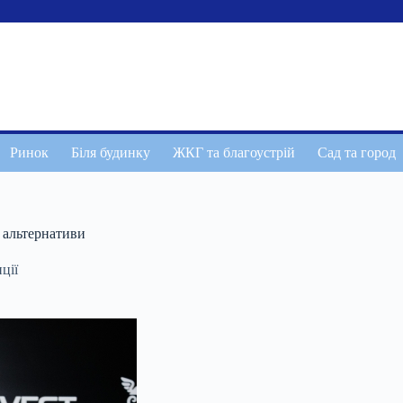
Ринок
Біля будинку
ЖКГ та благоустрій
Сад та город
 альтернативи
ції