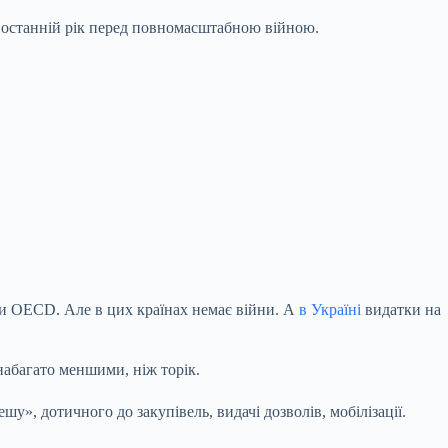
в останній рік перед повномасштабною війною.
ми OECD. Але в цих країнах немає війни. А
в Україні
видатки на
ь набагато меншими, ніж
торік
.
у», дотичного до закупівель, видачі дозволів, мобілізації.