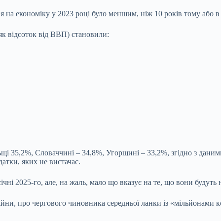
я на економіку у 2023 році було меншим, ніж 10 років тому або 
як відсоток від ВВП) становили:
щі 35,2%, Словаччині – 34,8%, Угорщині – 33,2%, згідно з дани
атки, яких не вистачає.
ічні 2025-го, але, на жаль, мало що вказує на те, що вони будут
йни, про чергового чиновника середньої ланки із «мільйонами кеш