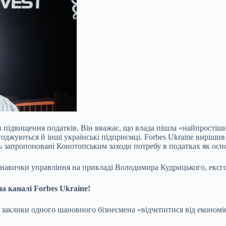
 підвищення податків. Він вважає, що влада пішла «найпростіш
годжуються й інші українські підприємці. Forbes Ukraine виріши
нять запропоновані Конотопським заходи потребу в податках як ос
 навички управління на прикладі Володимира Кудрицького, ексг
 на
каналі Forbes Ukraine!
а заклики одного шановного бізнесмена «відчепитися від економі