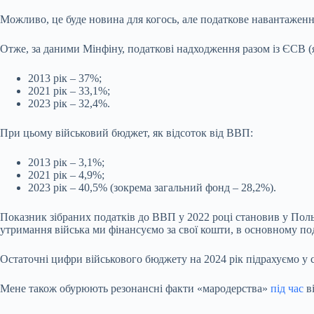
Можливо, це буде новина для когось, але податкове навантаженн
Отже, за даними Мінфіну, податкові надходження разом із ЄСВ (
2013 рік – 37%;
2021 рік – 33,1%;
2023 рік – 32,4%.
При цьому військовий бюджет, як відсоток від ВВП:
2013 рік – 3,1%;
2021 рік – 4,9%;
2023 рік – 40,5% (зокрема загальний фонд – 28,2%).
Показник зібраних податків до ВВП у 2022 році становив у Поль
утримання війська ми фінансуємо за свої кошти, в основному под
Остаточні цифри військового бюджету на 2024 рік підрахуємо у с
Мене також обурюють резонансні факти «мародерства»
під час
ві