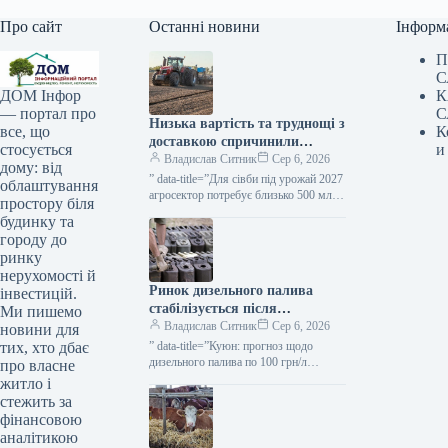
Про сайт
Останні новини
Інформ
П
С
К
ДОМ Інфор
С
— портал про
Низька вартість та труднощі з
К
все, що
доставкою спричинили
и
стосується
зростання потреби фермерів у
Владислав Ситник
Сер 6, 2026
дому: від
вільних грошах — ВАР —
” data-title=”Для сівби під урожай 2027
облаштування
КУРКУЛЬ
агросектор потребує близько 500 млрд
простору біля
грн — ВАР”
будинку та
городу до
ринку
нерухомості й
Ринок дизельного палива
інвестицій.
стабілізується після
Ми пишемо
ажіотажного попиту — Куюн
Владислав Ситник
Сер 6, 2026
новини для
— КУРКУЛЬ
” data-title=”Куюн: прогноз щодо
тих, хто дбає
дизельного палива по 100 грн/л
про власне
скасовується”
житло і
стежить за
фінансовою
аналітикою