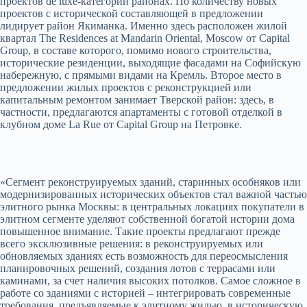
проектов de luxe-категории районах. По количеству новых
проектов с исторической составляющей в предложении
лидирует район Якиманка. Именно здесь расположен жилой
квартал The Residences at Mandarin Oriental, Moscow от Capital
Group, в составе которого, помимо нового строительства,
исторические резиденции, выходящие фасадами на Софийскую
набережную, с прямыми видами на Кремль. Второе место в
предложении жилых проектов с реконструкцией или
капитальным ремонтом занимает Тверской район: здесь, в
частности, предлагаются апартаменты с готовой отделкой в
клубном доме La Rue от Capital Group на Петровке.
«Сегмент реконструируемых зданий, старинных особняков или
модернизированных исторических объектов стал важной частью
элитного рынка Москвы: в центральных локациях покупатели в
элитном сегменте уделяют собственной богатой истории дома
повышенное внимание. Такие проекты предлагают прежде
всего эксклюзивные решения: в реконструируемых или
обновляемых зданиях есть возможность для переосмысления
планировочных решений, создания лотов с террасами или
каминами, за счет наличия высоких потолков. Самое сложное в
работе со зданиями с историей – интегрировать современные
требования, предъявляемые к элитному жилью, в историческую