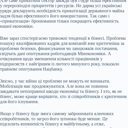
Але саме приватний сектор завжди був і буде більш ефективним
у перерозподілі пріоритетів і ресурсів. Не дарма усі українські
уряди декларують необхідність приватизації державного майна
задля більш ефективного його використання. Так само і
«приватизація» бронювання тільки покращить ефективність
нашої економіки.
Вже зараз спостерігаємо тривожні тенденції в бізнесі. Проблема
пошуку кваліфікованих кадрів для компаній вже критичніша за
проблеми безпеки, фінансування чи ланцюжків постачання,
свідчать дані опитування роботодавців Мінекономіки. А
очікування щодо зменшення кількості працівників у
підприємств є найгіршим із лютого минулого року, показало
травневе опитування Нацбанку.
Звісно, у час війни ці проблеми не можуть не виникати.
Мобілізація має продовжуватися. Але вона не повинна
завдавати непоправної шкоди економіці та бізнесу. І хто, як не
бізнес, може краще вирішити, хто зі співробітників є критичним
для його існування.
Якщо у бізнесу буде змога самому забронювати ключових
співробітників, то загроз його зупинки буде менше. Це
підсилить впевненість бізнесу в майбутньому, а отже,