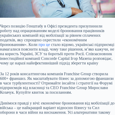
Через позицію Генштабу в Офісі президента призупинили
роботу над опрацюванням моделі бронювання працівників
українських компаній від мобілізації за рівнем сплачених
податків, яку спрощено охрестили «економічним
бронюванням». Коли
про це
стало відомо, українські підприємці
намагалися пояснити владі, чому таке рішення, м’яко кажучи, не
на користь Україні, ЗСУ та боротьбі проти Росії. Співзасновник
інвестиційної компанії Concorde Capital Ігор Мазепа розповідає,
чому це наразі найефективніший підхід зберегти країну
За 12 років консалтингова компанія Franchise Group створила
600+ франшиз. Як масштабувати бізнес за допомогою франшизи
в часи турбулентності? Отримайте інсайти і стратегії на Форумі
підприємців від власниці та СЕО Franchise Group Мирослави
Козачук. Купуйте квиток за посиланням.
Дивімося правді у вічі: економічне бронювання від мобілізації до
війська – це найкращий варіант відносин бізнесу та Сил
оборони в часи війни на виснаження. Усі альтернативи такому