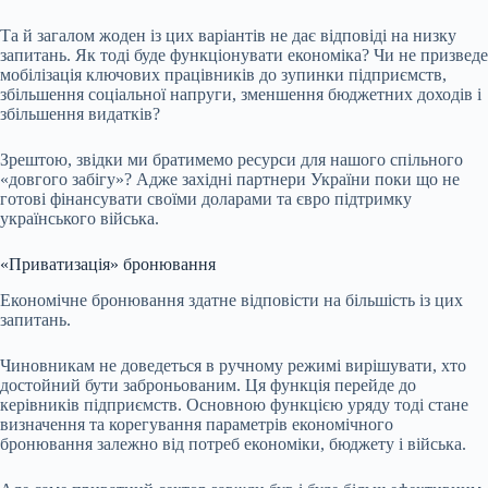
Та й загалом жоден із цих варіантів не дає відповіді на низку
запитань. Як тоді буде функціонувати економіка? Чи не призведе
мобілізація ключових працівників до зупинки підприємств,
збільшення соціальної напруги, зменшення бюджетних доходів і
збільшення видатків?
Зрештою, звідки ми братимемо ресурси для нашого спільного
«довгого забігу»? Адже західні партнери України поки що не
готові фінансувати своїми доларами та євро підтримку
українського війська.
«Приватизація» бронювання
Економічне бронювання здатне відповісти на більшість із цих
запитань.
Чиновникам не доведеться в ручному режимі вирішувати, хто
достойний бути заброньованим. Ця функція перейде до
керівників підприємств. Основною функцією уряду тоді стане
визначення та корегування параметрів економічного
бронювання залежно від потреб економіки, бюджету і війська.