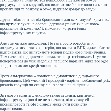
такі рішення приймаються непрозоро, а це вже загрожує
роздмухуванням корупції, що виливає ще більше води на млин
пропаганди та розколу, а отже, підриває довіру до влади.
Друга – відмовитися від бронювання для всіх галузей, крім тих,
що прямо залучені в обороні держави (таких як військово-
промисловий комплекс) і, можливо, «стратегічних
інфраструктурних галузей».
Але і це ми вже проходили. Не так просто розробити й
дотримуватися чітких критеріїв, що вважати ВПК, адже є багато
підприємств, що випускають товари подвійного призначення.
Тим паче, які підприємства вважати «стратегічними». І тут ми
повертаємося до усіх недоліків першого варіанта, адже все буде
зводитися до дискреції чиновника.
Третя альтернатива – повністю відмовитися від будь-якого
бронювання. Цей «чесний і прозорий» варіант позбавлений усіх
ризиків корупції чи скандалів. Але чи не найгірший.
За такого варіанта функціонування держави, критичної
інфраструктури (що б це не означало), цілих галузей
промисловості та сфер бізнесу може бути повністю
паралізовано.