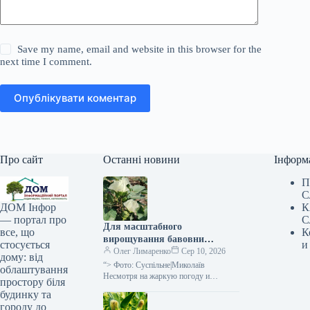
Save my name, email and website in this browser for the
next time I comment.
Опублікувати коментар
Про сайт
Останні новини
Інформ
П
С
К
ДОМ Інфор
С
— портал про
Для масштабного
К
все, що
вирощування бавовни
и
стосується
потрібна розроблена
Олег Лимаренко
Сер 10, 2026
дому: від
технологія — розповідає
“> Фото: Суспільне|Миколаїв
облаштування
фермерка —
Несмотря на жаркую погоду и
простору біля
незначительное количество осадков,
SuperAgronom.com
будинку та
посевы хлопка в Николаевской
городу до
области хорошо развиваются. В