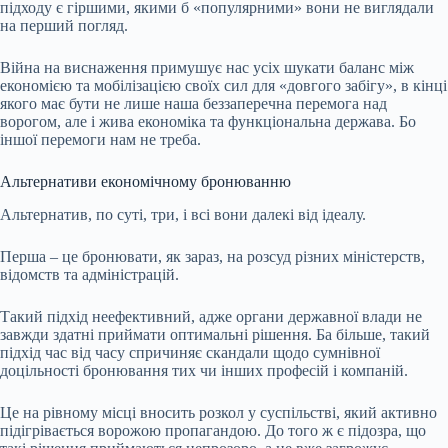
підходу є гіршими, якими б «популярними» вони не виглядали
на перший погляд.
Війна на виснаження примушує нас усіх шукати баланс між
економією та мобілізацією своїх сил для «довгого забігу», в кінці
якого має бути не лише наша беззаперечна перемога над
ворогом, але і жива економіка та функціональна держава. Бо
іншої перемоги нам не треба.
Альтернативи економічному бронюванню
Альтернатив, по суті, три, і всі вони далекі від ідеалу.
Перша – це бронювати, як зараз, на розсуд різних міністерств,
відомств та адміністрацій.
Такий підхід неефективний, адже органи державної влади не
завжди здатні приймати оптимальні рішення. Ба більше, такий
підхід час від часу спричиняє скандали щодо сумнівної
доцільності бронювання тих чи інших професій і компаній.
Це на рівному місці вносить розкол у суспільстві, який активно
підігрівається ворожою пропагандою. До того ж є підозра, що