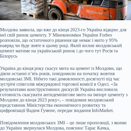
Молдова заявила, що вже до кінця 2023-го Україна відкриє для
неї свій ринок цементу. У Мінекономіки України Forbes
розповіли, що остаточного рішення ще немає і мито у
95%
навряд чи буде зняте в цьому році. Який вплив молдовський
цемент матиме на український ринок і до чого тут Росія та
Білорусь
Україна до кінця року скасує мита на цемент із Молдови, що
діяли останні п’ять років, повідомили на початку жовтня
молдовські ЗМІ. Нібито такі домовленості досягнуті під час
зустрічі співголів міжурядової торгової комісії в Одесі. «За
результатами конструктивних дискусій Україна висловила
готовність скасувати антидемпінгове мито на імпорт цементу з
Молдови до кінця 2023 року», – повідомив молдовський
представник Міністерства економічного розвитку та
цифровізації Вадим Гумене, передає видання InfoMarket.
Повідомлення молдовських ЗМІ – це лише пропозиції, з якими
до України звернулася Молдова, пояснює Тарас Качка,