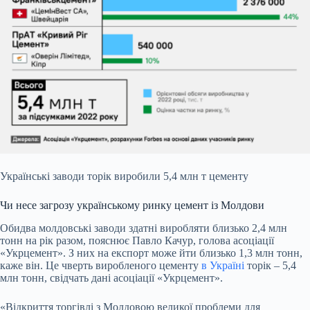
Українські заводи торік виробили 5,4 млн т цементу
Чи несе загрозу українському ринку цемент із Молдови
Обидва молдовські заводи здатні виробляти близько 2,4 млн
тонн на рік разом, пояснює Павло Качур, голова асоціації
«Укрцемент». З них на експорт може йти близько 1,3 млн тонн,
каже він. Це чверть виробленого цементу
в Україні
торік –
5,4
млн тонн
, свідчать дані асоціації «Укрцемент».
«Відкриття торгівлі з Молдовою великої проблеми для