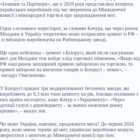
«Ілляшев та Партнери», що у 2019 році представляла інтереси
українських виробників під час звернення до Міжвідомчої
комісії з міжнародної торгівлі про запровадження мит.
Одна з основних пересторог, за словами Качура, що через ринок
Молдови в Україну теоретично може потрапляти цемент із РФ –
із імітацією виробництва на Рибницькому заводі.
Ще одна небезпека – цемент з Білорусі, який після скасування
мит для Молдови теж вийде з-під торгових обмежень. «Якщо від
РФ наш ринок захищений прямою забороною на торгівлю, то
прямої заборони на ввезення товарів із Білорусі – немає», –
нагадує Омельченко.
У Білорусі працює три модернізованих бетонних заводи, які
виробляють до 9,3 млн тонн цементу на рік, близько половини з
них країна експортує, каже Качур з «Укрцементу». «Через
дотації галузі з держбюджету – за значно нижчими ринку
цінами», – вказує він.
Чи може Україна, навпаки, продовжити мита? До червня 2024
року, коли минає термін дії мит, українські виробники можуть
звернутися з запитом до Міжвідомчої комісії про їхнє