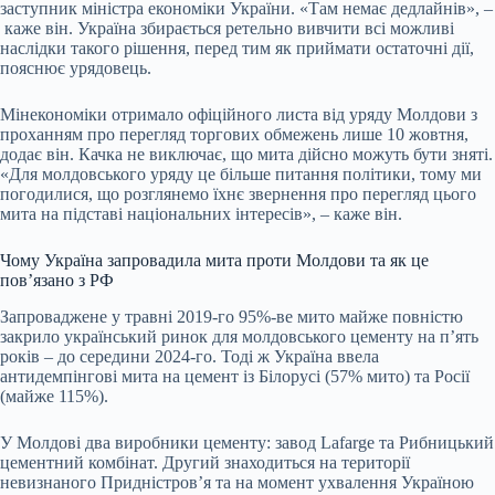
заступник міністра економіки України. «Там немає дедлайнів», –
каже він. Україна збирається ретельно вивчити всі можливі
наслідки такого рішення, перед тим як приймати остаточні дії,
пояснює урядовець.
Мінекономіки отримало офіційного листа від уряду Молдови з
проханням про перегляд торгових обмежень лише 10 жовтня,
додає він. Качка не виключає, що мита дійсно можуть бути зняті.
«Для молдовського уряду це більше питання політики, тому ми
погодилися, що розглянемо їхнє звернення про перегляд цього
мита на підставі національних інтересів», – каже він.
Чому Україна запровадила мита проти Молдови та як це
повʼязано з РФ
Запроваджене у травні 2019-го 95%-ве мито
майже
повністю
закрило український ринок для молдовського цементу на пʼять
років – до середини 2024-го. Тоді ж Україна ввела
антидемпінгові мита на цемент із Білорусі (57% мито) та Росії
(майже 115%).
У Молдові два виробники цементу: завод Lafarge та
Рибницький
цементний комбінат
. Другий знаходиться на території
невизнаного Придністров’я та на момент ухвалення Україною