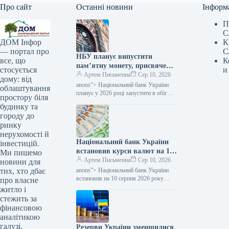
Про сайт
Останні новини
Інформ
П
С
К
ДОМ Інфор
С
— портал про
НБУ планує випустити
К
все, що
пам’ятну монету, присвячену
и
стосується
Папі Римському Івану Павлу
Артем Письменна
Сер 10, 2026
дому: від
II — повідомляє Мінфін
anons”> Національний банк України
облаштування
планує у 2026 році запустити в обіг
простору біля
ювілейну монету, яка буде присвячена
будинку та
Святому Папі Римському Івану Павлу
городу до
II.…
ринку
нерухомості й
Національний банк України
інвестицій.
встановив курси валют на 10
Ми пишемо
серпня, згідно з якими долар
Артем Письменна
Сер 10, 2026
новини для
та євро втратили в ціні.
anons”> Національний банк України
тих, хто дбає
встановив на 10 серпня 2026 року
про власне
офіційний курс гривні на позначці
житло і
44,75 грн/$. Таким чином,
стежить за
порівняно…
фінансовою
аналітикою
галузі.
Резерви України зменшилися