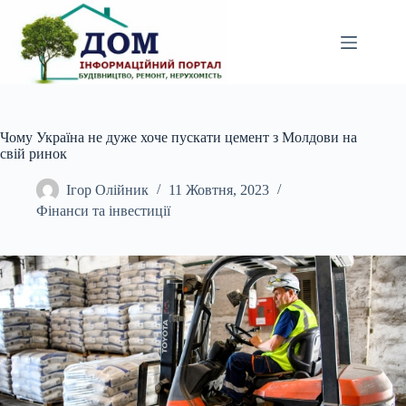
Перейти
до
вмісту
Чому Україна не дуже хоче пускати цемент з Молдови на
свій ринок
Ігор Олійник
11 Жовтня, 2023
Фінанси та інвестиції