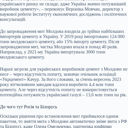
українського ринку не складе, адже Україна значно потужніший
виробник цементу», – переконує Вероніка Мовчан, директор з
наукової роботи Інституту економічних досліджень і політичних
консультацій.
До запровадження мит Молдова входила до трійки найбільших
імпортерів цементу в Україну. У 2019 році імпортовано 124 000
тонн молдовського цементу, або 15% імпорту цементу. Після
запровадження мит, частка Молдови впала в понад 40 разів.
Наприклад, у 2021-му Україна імпортувала 3000 тонн
молдовського цементу.
Наразі загрози для українських виробників цемент з Молдови не
несе – через відсутність попиту, зазначає очільник асоціації
«Укрцемент» Качур. За його словами, за січень-вересень 2023
року вітчизняним заводам вдалося виробити 4,4 млн тонн
цементу. Але через відсутність попиту не використовується
потенційна потужність української галузі – 13,6 млн тонн на рік.
До чого тут Росія та Білорусь
Оскільки рішення про встановлення мит приймалося одним
пакетом, то зняття мита з Молдови автоматично зніме мита з РФ
та Білорусі, каже Олена Омельченко, партнерка юрфірми