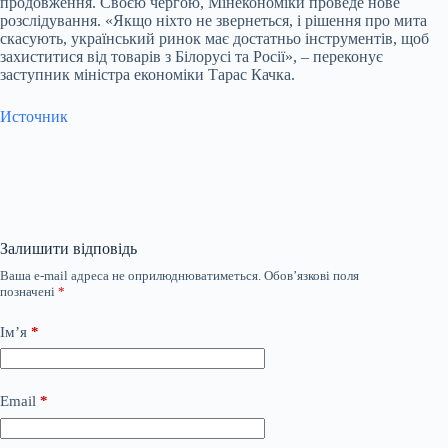
продовження. Своєю чергою, Мінекономіки проведе нове
розслідування. «Якщо ніхто не звернеться, і рішення про мита
скасують, український ринок має достатньо інструментів, щоб
захиститися від товарів з Білорусі та Росії», – переконує
заступник міністра економіки Тарас Качка.
Источник
Залишити відповідь
Ваша e-mail адреса не оприлюднюватиметься.
Обов’язкові поля
позначені
*
Ім’я
*
Email
*