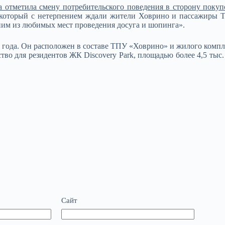
отметила смену потребительского поведения в сторону покупо
у, который с нетерпением ждали жители Ховрино и пассажиры
ним из любимых мест проведения досуга и шопинга».
года. Он расположен в составе ТПУ «Ховрино» и жилого комплекса
во для резидентов ЖК Discovery Park, площадью более 4,5 тыс. к
Сайт