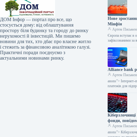
Нове зростанн
ДОМ Інфор — портал про все, що
Мінфін
стосується дому: від облаштування
Артем Письмен
простору біля будинку та городу до ринку
нерухомості й інвестицій. Ми пишемо
Європа вступає в 
зафіксованими за 
новини для тих, хто дбає про власне житло
і стежить за фінансовою аналітикою галузі.
Практичні поради поєднуємо з
актуальними новинами ринку.
Alliance bank
Артем Письмен
anons”> Інтернет-
платежів для підп
Кіберзлочинці 
фонди, повідо
Артем Письмен
anons”> Кіберзлоч