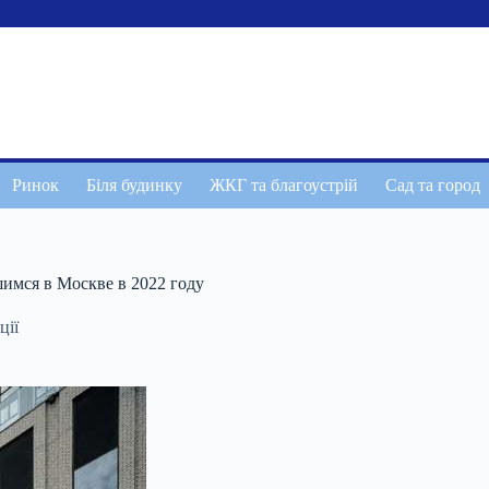
Ринок
Біля будинку
ЖКГ та благоустрій
Сад та город
имся в Москве в 2022 году
ції