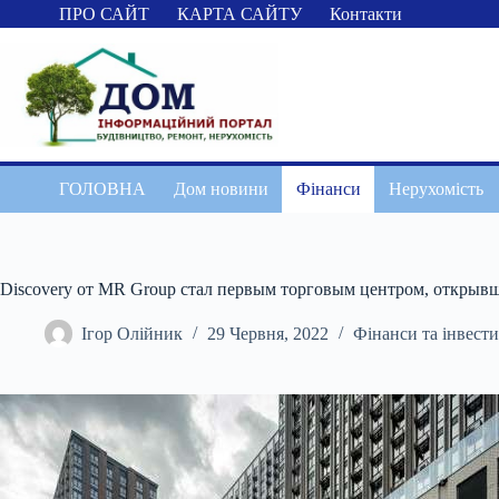
Перейти
ПРО САЙТ
КАРТА САЙТУ
Контакти
до
вмісту
ГОЛОВНА
Дом новини
Фінанси
Нерухомість
Discovery от MR Group стал первым торговым центром, открывш
Ігор Олійник
29 Червня, 2022
Фінанси та інвести