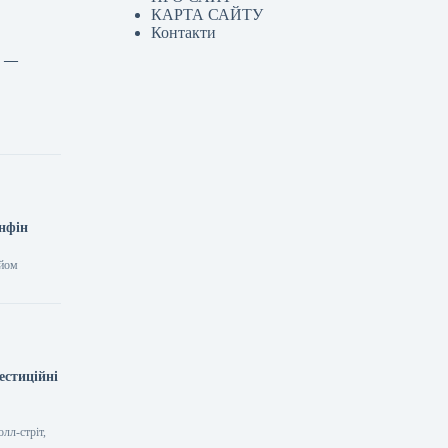
КАРТА САЙТУ
Контакти
и —
інфін
ийом
естиційні
лл-стріт,