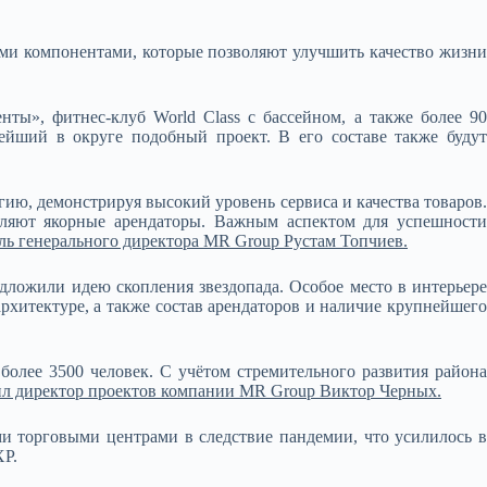
ми компонентами, которые позволяют улучшить качество жизни
ты», фитнес-клуб World Class с бассейном, а также более 90
ейший в округе подобный проект. В его составе также будут
ию, демонстрируя высокий уровень сервиса и качества товаров.
ляют якорные арендаторы. Важным аспектом для успешности
ель генерального директора MR Group Рустам Топчиев.
едложили идею скопления звездопада. Особое место в интерьере
хитектуре, а также состав арендаторов и наличие крупнейшего
олее 3500 человек. С учётом стремительного развития района
ил директор проектов компании MR Group Виктор Черных.
 торговыми центрами в следствие пандемии, что усилилось в
XP.