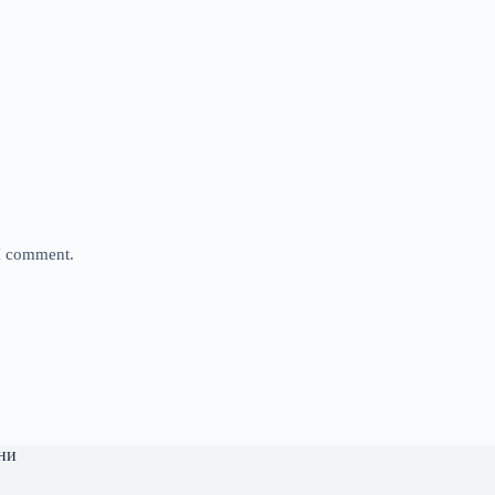
 I comment.
ни