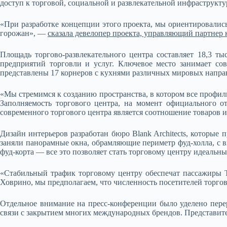
доступ к торговой, социальной и развлекательной инфраструкту
«При разработке концепции этого проекта, мы ориентировалис
горожан», —
сказала девелопер проекта, управляющий партне
Площадь торгово-развлекательного центра составляет 18,3 ты
предприятий торговли и услуг. Ключевое место занимает со
представлены 17 корнеров c кухнями различных мировых направл
«Мы стремимся к созданию пространства, в котором все профиль
Заполняемость торгового центра, на момент официального 
современного торгового центра является соотношение товаров и
Дизайн интерьеров разработан бюро Blank Architects, которые
заняли панорамные окна, обрамляющие периметр фуд-холла, с в
фуд-корта — все это позволяет стать торговому центру идеальны
«Стабильный трафик торговому центру обеспечат пассажиры ТП
Ховрино, мы предполагаем, что численность посетителей торгов
Отдельное внимание на пресс-конференции было уделено пер
связи с закрытием многих международных брендов. Представит