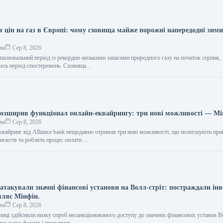
я цін на газ в Європі: чому сховища майже порожні напередодні зим
на
Сер 8, 2026
опалювальний період із рекордно низькими запасами природного газу на початок серпня,
весь період спостережень. Сховища…
 розширив функціонал онлайн-еквайрингу: три нові можливості — М
на
Сер 8, 2026
еквайринг від Alliance bank нещодавно отримав три нові можливості, що полегшують пр
риємств та роблять процес оплати…
атакували значні фінансові установи на Волл-стріт: постраждали інв
мляє Мінфін.
на
Сер 8, 2026
инці здійснили низку спроб несанкціонованого доступу до значних фінансових установ Во