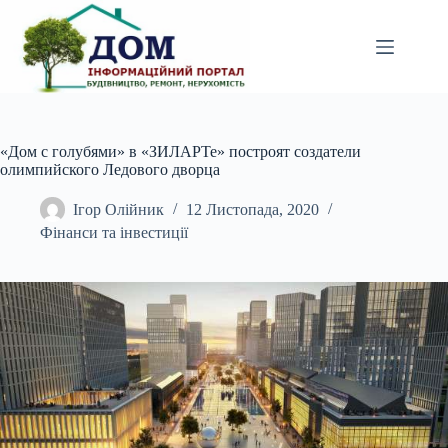
Перейти
до
вмісту
«Дом с голубями» в «ЗИЛАРТе» построят создатели
олимпийского Ледового дворца
Ігор Олійник
12 Листопада, 2020
Фінанси та інвестиції