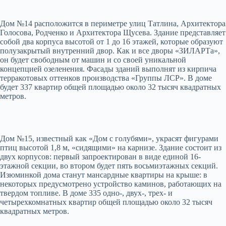
Дом №14 расположится в периметре улиц Татлина, Архитектора
Голосова, Родченко и Архитектора Щусева. Здание представляет
собой два корпуса высотой от 1 до 16 этажей, которые образуют
полузакрытый внутренний двор. Как и все дворы «ЗИЛАРТа»,
он будет свободным от машин и со своей уникальной
концепцией озеленения. Фасады зданий выполнят из кирпича
терракотовых оттенков производства «Группы ЛСР». В доме
будет 337 квартир общей площадью около 32 тысяч квадратных
метров.
Дом №15, известный как «Дом с голубями», украсят фигурами
птиц высотой 1,8 м, «сидящими» на карнизе. Здание состоит из
двух корпусов: первый запроектирован в виде единой 16-
этажной секции, во втором будет пять восьмиэтажных секций.
Изюминкой дома станут мансардные квартиры на крыше: в
некоторых предусмотрено устройство каминов, работающих на
твердом топливе. В доме 335 одно-, двух-, трех- и
четырехкомнатных квартир общей площадью около 32 тысяч
квадратных метров.