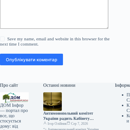
Save my name, email and website in this browser for the
next time I comment.
Опублікувати коментар
Про сайт
Останні новини
Інформ
П
С
К
ДОМ Інфор
С
— портал про
Антимонопольний комітет
К
все, що
України радить Кабінету
и
стосується
Міністрів переоцінити
Ігор Олійник
Сер 7, 2026
дому: від
податковий тягар у сфері
“> Антимонопольний комітет України