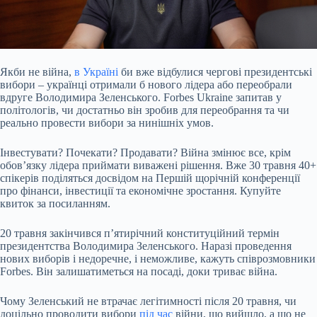
Якби не війна,
в Україні
би вже відбулися чергові президентські
вибори – українці отримали б нового лідера або переобрали
вдруге Володимира Зеленського. Forbes Ukraine
запитав у
політологів, чи достатньо він зробив для переобрання та чи
реально провести вибори за нинішніх умов.
Інвестувати? Почекати? Продавати? Війна змінює все, крім
обов’язку лідера приймати виважені рішення. Вже 30 травня 40+
спікерів поділяться досвідом на Першій щорічній конференції
про фінанси, інвестиції та економічне зростання. Купуйте
квиток за посиланням.
20 травня закінчився пʼятирічний конституційний термін
президентства Володимира Зеленського. Наразі проведення
нових виборів і недоречне, і неможливе, кажуть співрозмовники
Forbes. Він залишатиметься на посаді, доки триває війна.
Чому Зеленський не втрачає легітимності після 20 травня, чи
доцільно проводити вибори
під час
війни, що вийшло, а що не