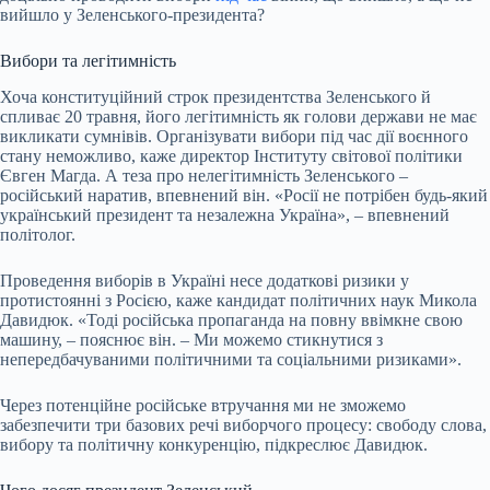
вийшло у Зеленського-президента?
Вибори та легітимність
Хоча конституційний строк президентства Зеленського й
спливає 20 травня, його легітимність як голови держави не має
викликати сумнівів. Організувати вибори під час дії воєнного
стану неможливо, каже директор Інституту світової політики
Євген Магда. А теза про нелегітимність Зеленського –
російський наратив, впевнений він. «Росії не потрібен будь-який
український президент та незалежна Україна», – впевнений
політолог.
Проведення виборів в Україні несе додаткові ризики у
протистоянні з Росією, каже кандидат політичних наук Микола
Давидюк. «Тоді російська пропаганда на повну ввімкне свою
машину, – пояснює він. – Ми можемо стикнутися з
непередбачуваними політичними та соціальними ризиками».
Через потенційне російське втручання ми не зможемо
забезпечити три базових речі виборчого процесу: свободу слова,
вибору та політичну конкуренцію, підкреслює Давидюк.