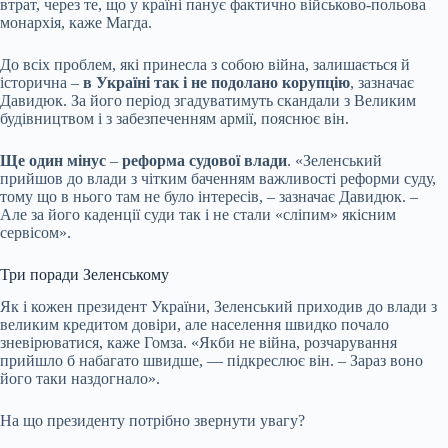
втрат, через те, що у країні панує фактично військово-польова
монархія, каже Магда.
До всіх проблем, які принесла з собою війна, залишається й
історична –
в Україні так і
не подолано корупцію
, зазначає
Давидюк. За його період згадуватимуть скандали з
Великим
будівництвом
і
з забезпеченням армії
, пояснює він.
Ще один мінус
–
реформа судової влади
. «Зеленський
прийшов до влади з чітким баченням важливості реформи суду,
тому що в нього там не було інтересів, – зазначає Давидюк. –
Але за його каденції суди так і не стали «сліпим» якісним
сервісом».
Три поради Зеленському
Як і кожен президент України, Зеленський приходив до влади з
великим кредитом довіри, але населення швидко почало
зневірюватися, каже Гомза. «Якби не війна, розчарування
прийшло б набагато швидше, — підкреслює він. – Зараз воно
його таки
наздогнало
».
На що президенту потрібно звернути увагу?