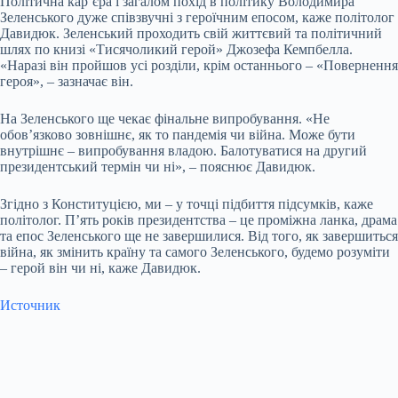
Політична карʼєра і загалом похід в політику Володимира
Зеленського дуже співзвучні з героїчним епосом, каже політолог
Давидюк. Зеленський проходить свій життєвий та політичний
шлях по книзі
«Тисячоликий герой»
Джозефа Кемпбелла.
«Наразі він пройшов усі розділи, крім останнього – «Повернення
героя», – зазначає він.
На Зеленського ще чекає фінальне випробування. «Не
обовʼязково зовнішнє, як то пандемія чи війна. Може бути
внутрішнє – випробування владою. Балотуватися на другий
президентський термін чи ні», – пояснює Давидюк.
Згідно з Конституцією, ми – у точці підбиття підсумків, каже
політолог. П’ять років президентства – це проміжна ланка, драма
та епос Зеленського ще не завершилися. Від того, як завершиться
війна, як змінить країну та самого Зеленського, будемо розуміти
– герой він чи ні, каже Давидюк.
Источник