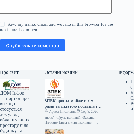
Save my name, email and website in this browser for the
next time I comment.
Опублікувати коментар
Про сайт
Останні новини
Інформ
П
С
К
ДОМ Інфор
С
— портал про
ЗПЕК зросла майже в сім
К
все, що
разів за сплатою податків і
и
стосується
обов’язкових платежів —
Артем Письменна
Сер 8, 2026
дому: від
Мінфін
anons”> Група компаній «Західна
облаштування
Паливно-Енергетична Компанія»
простору біля
(ЗПЕК) за підсумками першого
будинку та
півріччя 2026 року майже у сім разів