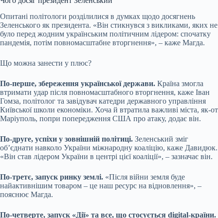
Чого досяг президент Зеленський
Опитані політологи розділилися в думках щодо досягнень
Зеленського як президента. «Він стикнувся з викликами, яких не
було перед жодним українським політичним лідером: спочатку
пандемія, потім повномасштабне вторгнення», – каже Магда.
Що можна занести у плюс?
По-перше, збереження української держави.
Країна змогла
втримати удар після повномасштабного вторгнення, каже Іван
Гомза, політолог та завідувач катедри державного управління
Київської школи економіки. Хоча й втратила важливі міста, як-от
Маріуполь, попри попередження США про атаку, додає він.
По-друге, успіхи у зовнішній політиці.
Зеленський зміг
обʼєднати навколо України міжнародну коаліцію, каже Давидюк.
«Він став лідером України в центрі цієї коаліції», – зазначає він.
По-третє,
запуск ринку землі
.
«Після війни земля буде
найактивнішим товаром – це наш ресурс на відновлення», –
пояснює Магда.
По-четверте, запуск «Дії» та все, що стосується digital-країни.