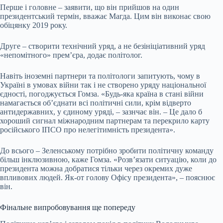
Перше і головне – заявити, що він прийшов на один
президентський термін, вважає Магда. Цим він виконає свою
обіцянку 2019 року
.
Друге – створити технічний уряд, а не безініціативний уряд
«непомітного» премʼєра, додає політолог.
Навіть іноземні партнери та політологи запитують, чому в
Україні в умовах війни так і не створено уряду національної
єдності, погоджується Гомза. «Будь-яка країна в стані війни
намагається обʼєднати всі політичні сили, крім відверто
антидержавних, у єдиному уряді, – зазнчає він. – Це дало б
хороший сигнал міжнародним партнерам та перекрило карту
російського ІПСО про нелегітимність президента».
До всього – Зеленському потрібно зробити політичну команду
більш інклюзивною, каже Гомза. «Розв’язати ситуацію, коли до
президента можна добратися тільки через окремих дуже
впливових людей. Як-от голову Офісу президента», – пояснює
він.
Фінальне випробовування ще попереду