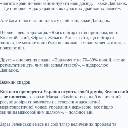
«Багато країн почали запозичувати наш досвід, – каже Давидюк.
– Це створює імідж українців як сучасних драйвових людей».
Але багато чого залишилося у сірій зоні, каже Давидюк.
Перше – деолігархізація. «Якісь олігархи під прицілом, як от
Коломойський, Фірташ, Жеваго. Але сказати, що олігархи
зникли, не можна: вони були великими, а стали маленькими», –
пояснює він.
Друге – оновлення влади. «Парламент на 70–80% новий, але де
результативність, чим він запамʼятався?», – підкреслює
Давидюк.
Важкий спадок
Кожного президента України псують «любі друзі», Зеленський
–
не виняток
, зазначає Магда. «Замість того, щоб величезний
ресурс довіри спрямувати на створення адекватної
меритократичної моделі управління державою, все пішло
звичним міжсобойним шляхом», – пояснює він.
Зараз Зеленський несе на собі тягар величезних проблем та