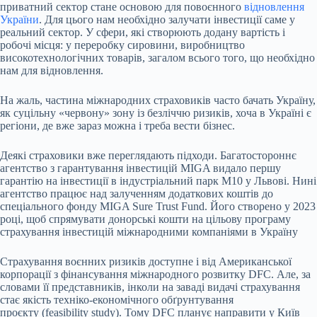
приватний сектор стане основою для повоєнного
відновлення
України
. Для цього нам необхідно залучати інвестиції саме у
реальний сектор. У сфери, які створюють додану вартість і
робочі місця: у переробку сировини, виробництво
високотехнологічних товарів, загалом всього того, що необхідно
нам для відновлення.
На жаль, частина міжнародних страховиків часто бачать Україну,
як суцільну «червону» зону із безліччю ризиків, хоча в Україні є
регіони, де вже зараз можна і треба вести бізнес.
Деякі страховики вже переглядають підходи. Багатостороннє
агентство з гарантування інвестицій MIGA видало першу
гарантію на інвестиції в індустріальний парк M10 у Львові. Нині
агентство працює над залученням додаткових коштів до
спеціального фонду MIGA Sure Trust Fund. Його створено у 2023
році, щоб спрямувати донорські кошти на цільову програму
страхування інвестицій міжнародними компаніями в Україну
Страхування воєнних ризиків доступне і від Американської
корпорації з фінансування міжнародного розвитку DFС. Але, за
словами її представників, інколи на заваді видачі страхування
стає якість техніко-економічного обґрунтування
проєкту (feasibility study). Тому DFС планує направити у Київ