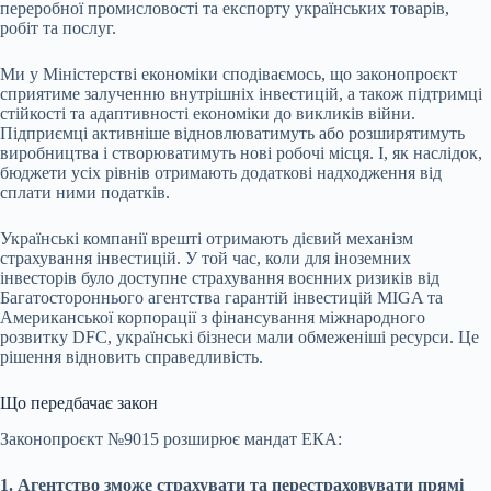
переробної промисловості та експорту українських товарів,
робіт та послуг.
Ми у Міністерстві економіки сподіваємось, що законопроєкт
сприятиме залученню внутрішніх інвестицій, а також підтримці
стійкості та адаптивності економіки до викликів війни.
Підприємці активніше відновлюватимуть або розширятимуть
виробництва і створюватимуть нові робочі місця. І, як наслідок,
бюджети усіх рівнів отримають додаткові надходження від
сплати ними податків.
Українські компанії врешті отримають дієвий механізм
страхування інвестицій. У той час, коли для іноземних
інвесторів було доступне страхування воєнних ризиків від
Багатостороннього агентства гарантій інвестицій MIGA та
Американської корпорації з фінансування міжнародного
розвитку DFС, українські бізнеси мали обмеженіші ресурси. Це
рішення відновить справедливість.
Що передбачає закон
Законопроєкт №9015 розширює мандат ЕКА:
1. Агентство зможе страхувати та перестраховувати прямі