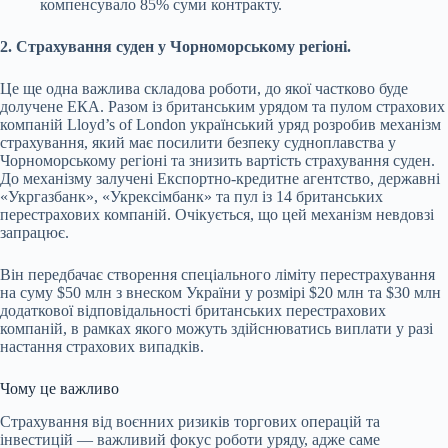
компенсувало 85% суми контракту.
2. Страхування суден у Чорноморському регіоні.
Це ще одна важлива складова роботи, до якої частково буде
долучене ЕКА. Разом із британським урядом та пулом страхових
компаній Lloyd’s of London український уряд розробив механізм
страхування, який має посилити безпеку судноплавства у
Чорноморському регіоні та знизить вартість страхування суден.
До механізму залучені Експортно-кредитне агентство, державні
«Укргазбанк», «Укрексімбанк» та пул із 14 британських
перестрахових компаній. Очікується, що цей механізм невдовзі
запрацює.
Він передбачає створення спеціального ліміту перестрахування
на суму $50 млн з внеском України у розмірі $20 млн та $30 млн
додаткової відповідальності британських перестрахових
компаній, в рамках якого можуть здійснюватись виплати у разі
настання страхових випадків.
Чому це важливо
Страхування від воєнних ризиків торгових операцій та
інвестицій — важливий фокус роботи уряду, адже саме