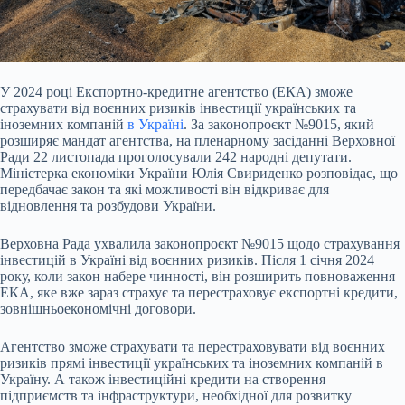
У 2024 році Експортно-кредитне агентство (ЕКА) зможе
страхувати від воєнних ризиків інвестиції українських та
іноземних компаній
в Україні
. За законопроєкт №9015, який
розширяє мандат агентства, на пленарному засіданні Верховної
Ради 22 листопада проголосували 242 народні депутати.
Міністерка економіки України Юлія Свириденко розповідає, що
передбачає закон та які можливості він відкриває для
відновлення та розбудови України.
Верховна Рада ухвалила законопроєкт №9015 щодо страхування
інвестицій в Україні від воєнних ризиків. Після 1 січня 2024
року, коли закон набере чинності, він розширить повноваження
ЕКА
, яке вже зараз страхує та перестраховує експортні кредити,
зовнішньоекономічні договори.
Агентство зможе страхувати та перестраховувати від воєнних
ризиків прямі інвестиції українських та іноземних компаній в
Україну. А також інвестиційні кредити на створення
підприємств та інфраструктури, необхідної для розвитку