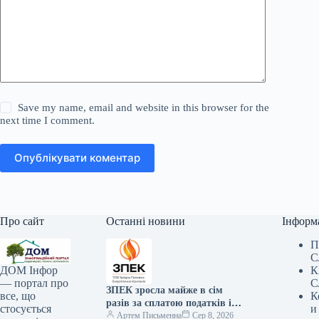
Save my name, email and website in this browser for the
next time I comment.
Опублікувати коментар
Про сайт
Останні новини
Інформ
П
С
К
ДОМ Інфор
С
— портал про
ЗПЕК зросла майже в сім
К
все, що
разів за сплатою податків і
и
стосується
обов’язкових платежів —
Артем Письменна
Сер 8, 2026