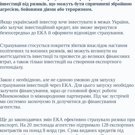
інвестиції від ризиків, що можуть бути спричинені збройною
агресією, бойовими діями або тероризмом.
Якщо український інвестор хоче інвестувати в межах України,
або залучає інвестиційний кредит, він зможе звернутися
безпосередньо до ЕКА й оформити відповідне страхування.
Страхування стосується покриття збитків внаслідок настання
політичних та воєнних ризиків, які можуть вплинути на
життєздатність інвестиції та призвести до великих фінансових
втрат, а також тільки інвестицій на створення експортного
потенціалу.
Закон є необхідною, але не єдиною умовою для запуску
страхування інвестицій через ЕКА. Для цього запуску необхідно
залучати фінансування, зараз це головний фокус роботи
Мінекономіки із міжнародними партнерами. Під час зустрічей
ми системно заохочуємо їх долучитися до фінансування
агентства.
Ще до законодавчих змін ЕКА ефективно страхувало ризики при
експорті. На 20 листопада агентство підтримало 128 експортних
контрактів на понад 8 млрд грн. Сума виданих кредитів під