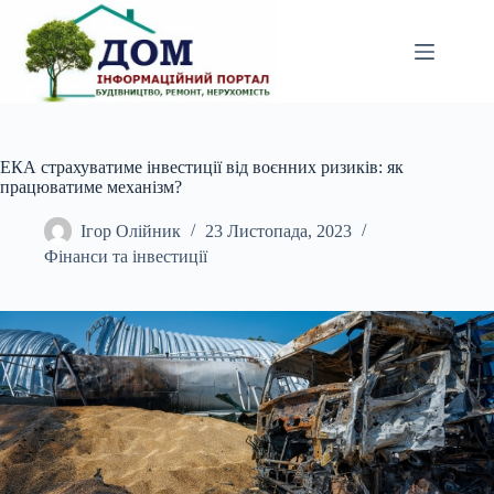
Перейти
до
вмісту
ЕКА страхуватиме інвестиції від воєнних ризиків: як
працюватиме механізм?
Ігор Олійник
23 Листопада, 2023
Фінанси та інвестиції