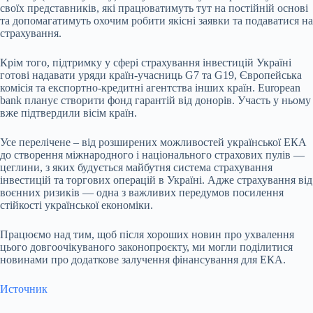
своїх представників, які працюватимуть тут на постійній основі
та допомагатимуть охочим робити якісні заявки та подаватися на
страхування.
Крім того, підтримку у сфері страхування інвестицій Україні
готові надавати уряди країн-учасниць G7 та G19, Європейська
комісія та експортно-кредитні агентства інших країн. European
bank планує створити фонд гарантій від донорів. Участь у ньому
вже підтвердили вісім країн.
Усе перелічене – від розширених можливостей української ЕКА
до створення міжнародного і національного страхових пулів —
цеглини, з яких будується майбутня система страхування
інвестицій та торгових операцій в Україні. Адже страхування від
воєнних ризиків — одна з важливих передумов посилення
стійкості української економіки.
Працюємо над тим, щоб після хороших новин про ухвалення
цього довгоочікуваного законопроєкту, ми могли поділитися
новинами про додаткове залучення фінансування для ЕКА.
Источник