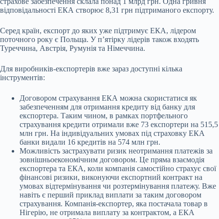
страхове забезпечення склала понад 1 млрд грн. Одна гривня
відповідальності ЕКА створює 8,31 грн підтриманого експорту.
Серед країн, експорт до яких уже підтримує ЕКА, лідером
поточного року є Польща. У п’ятірку лідерів також входять
Туреччина, Австрія, Румунія та Німеччина.
Для виробників-експортерів вже зараз доступні кілька
інструментів:
Договором страхування ЕКА можна скористатися як
забезпеченням для отримання кредиту від банку для
експортера. Таким чином, в рамках портфельного
страхування кредити отримали вже 73 експортери на 515,5
млн грн. На індивідуальних умовах під страховку ЕКА
банки видали 16 кредитів на 574 млн грн.
Можливість застрахувати ризик неотримання платежів за
зовнішньоекономічним договором. Це
пряма взаємодія
експортера та ЕКА, коли компанія самостійно страхує свої
фінансові ризики, виконуючи експортний контракт на
умовах відтермінування чи розтермінування платежу. Вже
навіть є перший приклад виплати за таким договором
страхування. Компанія-експортер, яка постачала товар в
Нігерію, не отримала виплату за контрактом, а ЕКА