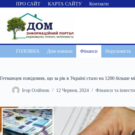
Перейти
ПРО САЙТ
КАРТА САЙТУ
Контакти
до
вмісту
ГОЛОВНА
Дом новини
Фінанси
Нерухомість
Гетманцев повідомив, що за рік в Україні стало на 1200 більше м
Ігор Олійник
12 Червня, 2024
Фінанси та інвести