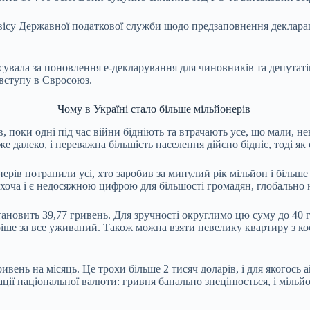
рвісу Державної податкової служби щодо предзаповнення декларац
ала за поновлення е-декларування для чиновників та депутатів т
 вступу в Євросоюз.
Чому в Україні стало більше мільйонерів
поки одні під час війни бідніють та втрачають усе, що мали, нев
же далеко, і переважна більшість населення дійсно бідніє, тоді я
рів потрапили усі, хто заробив за минулий рік мільйон і більше
, хоча і є недосяжною цифрою для більшості громадян, глобально
тановить 39,77 гривень. Для зручності округлимо цю суму до 40 г
оріше за все уживаний. Також можна взяти невелику квартиру з 
ривень на місяць. Це трохи більше 2 тисяч доларів, і для якогос
ації національної валюти: гривня банально знецінюється, і мільй