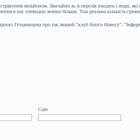
страктним мільйоном. Звичайно ж, в перелік входять і люди, які
лення в нас очевидно значно більше. Тож реальна кількість грив
оєкт Гетьманцева про так званий “клуб білого бізнесу”. “Інфор
Сайт