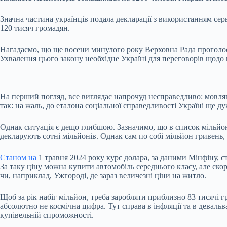
Значна частина українців подала декларації з використанням се
120 тисяч громадян.
Нагадаємо, що ще восени минулого року Верховна Рада проголосув
Ухвалення цього закону необхідне Україні для переговорів щодо
На перший погляд, все виглядає напрочуд несправедливо: мовляв, 
так: на жаль, до еталона соціальної справедливості Україні ще ду
Однак ситуація є дещо глибшою. Зазначимо, що в список мільйоне
декларують сотні мільйонів. Однак сам по собі мільйон гривень
Станом на
1 травня 2024 року курс долара, за даними Мінфіну, с
За таку ціну можна купити автомобіль середнього класу, але ск
чи, наприклад, Ужгороді, де зараз величезні ціни на житло.
Щоб за рік набіг мільйон, треба заробляти приблизно 83 тисячі г
абсолютно не космічна цифра. Тут справа в інфляції та в девальв
купівельній спроможності.