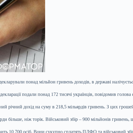
задекларували понад мільйон гривень доходів, в державі налічуєть
декларації подали понад 172 тисячі українців, повідомив голова
ий річний дохід на суму в 218,5 мільярдів гривень. З цих гроше
ди більше, ніж торік. Військовий збір – 900 мільйонів гривень, 
новить 10 700 осіб. Вони сукупно сплатять ПДФО та військовий зб