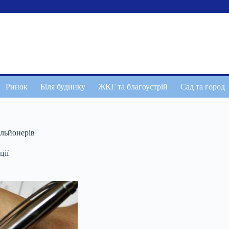
Ринок
Біля будинку
ЖКГ та благоустрій
Сад та город
ільйонерів
ції