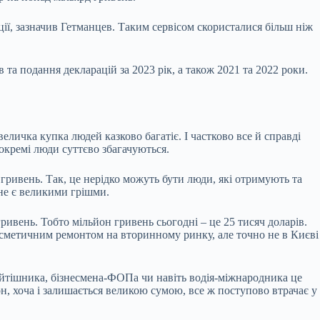
ії, зазначив Гетманцев. Таким сервісом скористалися більш ніж
а подання декларацій за 2023 рік, а також 2021 та 2022 роки.
еличка купка людей казково багатіє. І частково все й справді
к окремі люди суттєво збагачуються.
 гривень. Так, це нерідко можуть бути люди, які отримують та
 не є великими грішми.
ривень. Тобто мільйон гривень сьогодні – це 25 тисяч доларів.
косметичним ремонтом на вторинному ринку, але точно не в Києві
ь айтішника, бізнесмена-ФОПа чи навіть водія-міжнародника це
он, хоча і залишається великою сумою, все ж поступово втрачає у