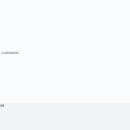
 I comment.
ни