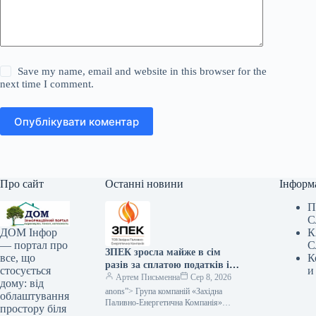
Save my name, email and website in this browser for the
next time I comment.
Опублікувати коментар
Про сайт
Останні новини
Інформ
П
С
К
ДОМ Інфор
С
— портал про
ЗПЕК зросла майже в сім
К
все, що
разів за сплатою податків і
и
стосується
обов’язкових платежів —
Артем Письменна
Сер 8, 2026
дому: від
Мінфін
anons”> Група компаній «Західна
облаштування
Паливно-Енергетична Компанія»
простору біля
(ЗПЕК) за підсумками першого