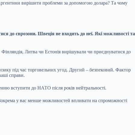
а Аргентини вирішити проблеми за допомогою долара? Та чому
ися до єврозони. Швеція не входить до неї. Які можливості та
 Фінляндія, Литва чи Естонія вирішували чи приєднуватися до
изику під час торговельних угод. Другий – безпековий. Фактор
ваші справи.
енню вступити до НАТО після років нейтральності.
. Зокрема у вас менше можливостей впливати на спроможності