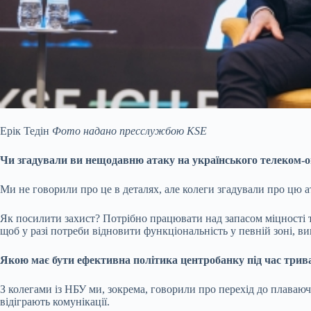
Ерік Тедін
Фото надано пресслужбою KSE
Чи згадували ви нещодавню атаку на
українського телеком-
Ми не говорили про це в деталях, але колеги згадували про цю а
Як посилити захист? Потрібно працювати над запасом міцності та 
щоб у разі потреби відновити функціональність у певній зоні, в
Якою має бути ефективна політика центробанку під час трива
З колегами із НБУ ми, зокрема, говорили про перехід до плаваю
відіграють комунікації.