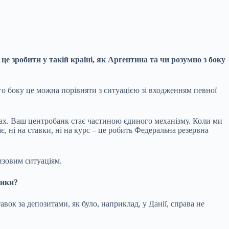
 зробити у такій країні, як Аргентина та чи розумно з боку
ого боку це можна порівняти з ситуацією зі входженням певної
вах. Ваш центробанк стає частиною єдиного механізму. Коли ми
 ні на ставки, ні на курс – це робить Федеральна резервна
ризовим ситуаціям.
тики?
вок за депозитами, як було, наприклад, у Данії, справа не