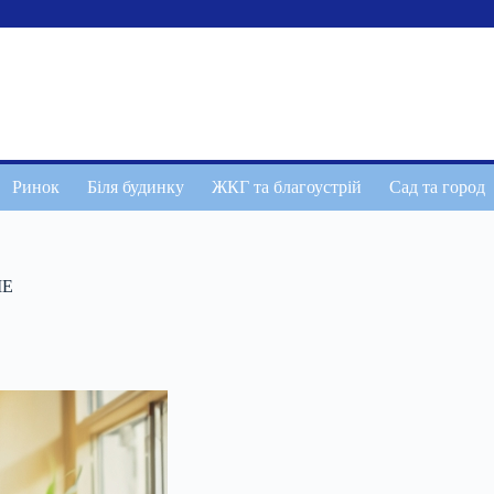
Ринок
Біля будинку
ЖКГ та благоустрій
Сад та город
ШЕ