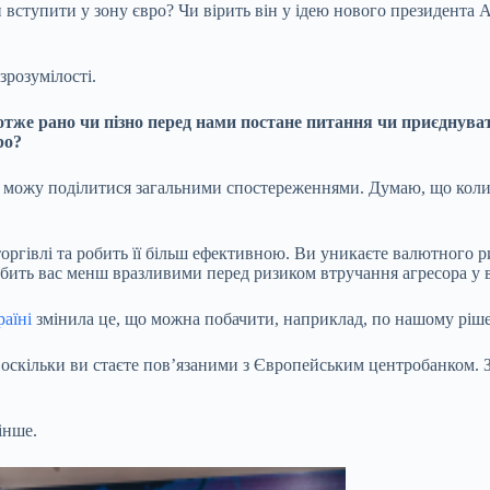
 вступити у зону євро? Чи вірить він у ідею нового президент
зрозумілості.
 отже рано чи пізно перед нами постане питання чи приєднуват
ро?
Я можу поділитися загальними спостереженнями. Думаю, що коли
ргівлі та робить її більш ефективною. Ви уникаєте валютного р
робить вас менш вразливими перед ризиком втручання агресора у 
раїні
змінила це, що можна побачити, наприклад, по нашому ріш
й, оскільки ви стаєте повʼязаними з Європейським центробанком
інше.