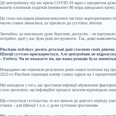
Дії центробанку під час кризи COVID-19 зараз є предметом дуже в
коштів платників податків (еквівалент 80 млрд шведських крон).
Це стало наслідком рішення викупити частину корпоративних облі
часом ставки змінилися, це призвело до суттєвих збитків.
Звичайно, це викликало дуже бурхливу дискусію – чи вартувало 
потрібно, щоб у вас були різні інструменти. Так, деякі виявляють
Ріксбанк публікує досить детальні дані стосовно своїх рішен
Швеції суттєво прискорюється. Але центробанк не відреагував
– Forbes
). Чи не вважаєте ви, що ваша реакція була заповільн
Нещодавно ми отримали результати ревю нашої політики від трьох
2022-го Ріксбанк підвищив клюву ставку одразу на 1 процентний 
Ми виходили з того, що зростання інфляції обумовлене фактором 
стало зрозуміло, що інфляційні процеси загалом відповідали наши
Що стосується суспільства, то всі звикли до довгого періоду ул
ставки – для Швеції 1 п.п. є дуже суттєвим зростанням.