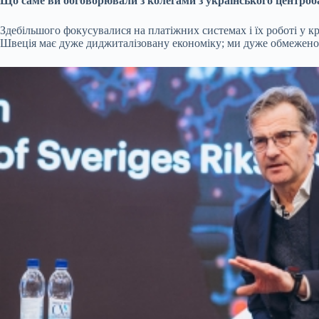
Що саме ви обговорювали з колегами з українського центроба
Здебільшого фокусувалися на платіжних системах і їх роботі у к
Швеція має дуже диджиталізовану економіку; ми дуже обмежено в