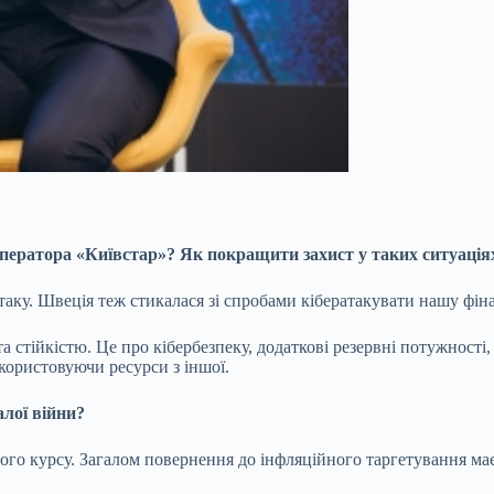
оператора «Київстар»
? Як покращити захист у таких ситуація
таку. Швеція теж стикалася зі спробами кібератакувати нашу фіна
стійкістю. Це про кібербезпеку, додаткові резервні потужності, 
икористовуючи ресурси з іншої.
лої війни?
чого курсу. Загалом повернення до інфляційного таргетування м