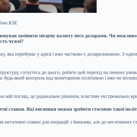
бою KSE
онував замінити місцеву валюту песо доларами. Чи можливо це
сть чужої?
у, яка перебуває у кризі і вже частково є доларизованою. З одн
труктуру, готуєтесь до цього, робите цей перехід на певних умо
 будь-який контроль над монетарною політикою і вже не впливає,
, на мій погляд, це радикальне рішення, властиве екстремально к
нтні ставки. Які висновки можна зробити стосовно такої полі
в негативні ставки для операцій з банками, але до негативних ста