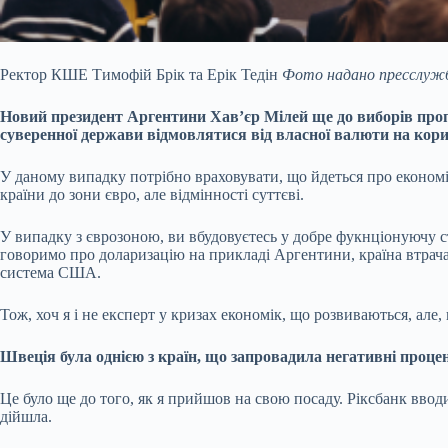
Ректор КШЕ Тимофій Брік та Ерік Тедін
Фото надано пресслуж
Новий
президент Аргентини Хавʼєр Мілей
ще до виборів проп
суверенної держави відмовлятися від власної валюти на кори
У даному випадку потрібно враховувати, що йдеться про економік
країни до зони євро, але відмінності суттєві.
У випадку з єврозоною, ви вбудовуєтесь у добре фукнціонуючу с
говоримо про доларизацію на прикладі Аргентини, країна втрачає
система США.
Тож, хоч я і не експерт у кризах економік, що розвиваються, але
Швеція була однією з країн, що запровадила негативні проце
Це було ще до того, як я прийшов на свою посаду. Ріксбанк вводи
дійшла.