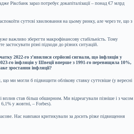
дже Ріксбанк зараз потребує докапіталізації – понад €7 млрд
аспокоїти суттєві хвилювання на цьому ринку, але через те, що з
дуже важливо зберегти макрофінансову стабільність. Тому
те застосувати різні підходи до різних ситуацій.
чатку 2022-го зʼявилися серйозні сигнали, що інфляція у
2023-го інфляція у Швеції вперше з 1991-го перевищила 10%,
таке зростання інфляції?
, що ми могли б підвищити облікову ставку суттєвіше (у вересні
лі вплив став більш обширним. Ми відреагували пізніше і з часом
6,1% у жовтні, – Forbes).
часове. Нас навпаки критикували за досить різке підвищення