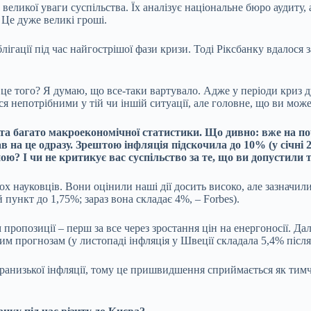
еликої уваги суспільства. Їх аналізує національне бюро аудиту, а
 Це дуже великі гроші.
гації під час найгострішої фази кризи. Тоді Ріксбанку вдалося з
це того? Я думаю, що все-таки вартувало. Адже у періоди криз 
ся непотрібними у тій чи іншій ситуації, але головне, що ви може
ь та багато макроекономічної статистики. Що дивно: вже на по
 на це одразу. Зрештою інфляція підскочила до 10% (у січні 
ою? І чи не критикує вас суспільство за те, що ви допустили 
 науковців. Вони оцінили наші дії досить високо, але зазначили
пункт до 1,75%; зараз вона складає 4%, – Forbes).
пропозиції – перш за все через зростання цін на енергоносії. Да
м прогнозам (у листопаді інфляція у Швеції складала 5,4% після 
ьтранизької інфляції, тому це пришвидшення сприймається як тим