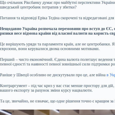
Що очільник Ріксбанку думає про майбутні перспективи України
шведський центробанк потрапив у збитки?
Питання та відповіді Еріка Тедіна скорочені та відредаговані для 
Нещодавно Україна розпочала
перемовини про вступ до ЄС
,
ризики несе відмова країни від власної валюти на користь єв
Це вирішують уряди та парламенти країн, але не центробанки. 
єврозони, вони керувалися двома основними мотивами.
Перший – чисто економічний. Єдина валюта полегшує ведення то
певної єдності та наявності певної зовнішньої сили підтримки 
Раніше у Швеції особливо не дискутували про це, але війна
в Ук
Контраргумент – під час криз у вас стає менше простору для ді
вашого експорту за рахунок зміни курсу нацвалюти.
Та це, звичайно, не означає, що одне рішення точно є кращим за 