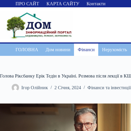
Перейти
ПРО САЙТ
КАРТА САЙТУ
Контакти
до
вмісту
ГОЛОВНА
Дом новини
Фінанси
Нерухомість
Голова Ріксбанку Ерік Тедін в Україні. Розмова після лекції в К
Ігор Олійник
2 Січня, 2024
Фінанси та інвестиції