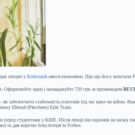
 дав лекцію
у Київській
школі економіки. Про що його запитали F
es. Оформлюйте зараз і заощаджуйте 720 грн за промокодом
BES
– як забезпечити стабільність платежів під час криз чи війни. В
банку Швеції (Ріксбанк)
Ерік Тедін
.
пив перед студентами у
КШЕ
. Після лекції він відповів на низку 
та дав коротке бліц-інтервʼю Forbes.