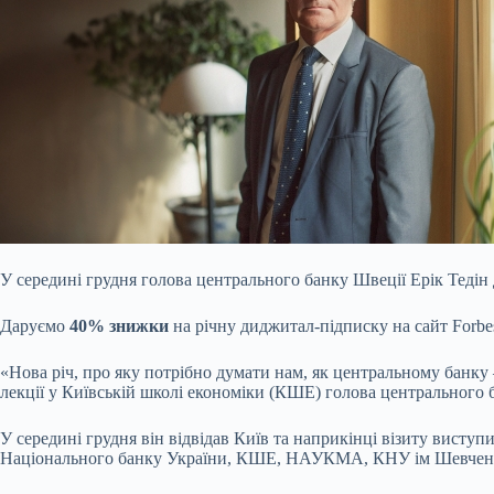
У середині грудня голова центрального банку Швеції Ерік Тедін
Даруємо
40% знижки
на річну диджитал-підписку на сайт Forb
«Нова річ, про яку потрібно думати нам, як центральному банку 
лекції у Київській школі економіки (КШЕ) голова центрального 
У середині грудня він відвідав Київ та наприкінці візиту висту
Національного банку України, КШЕ, НАУКМА, КНУ ім Шевченка) 