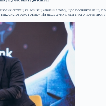
нку під час візиту до Києва?
ризових ситуаціях. Ми зацікавлені в тому, щоб посилити нашу пла
икористовуємо готівку. На нашу думку, нам є чого повчитися у у