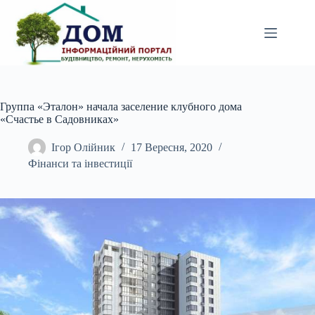
Перейти
до
вмісту
Группа «Эталон» начала заселение клубного дома
«Счастье в Садовниках»
Ігор Олійник
17 Вересня, 2020
Фінанси та інвестиції