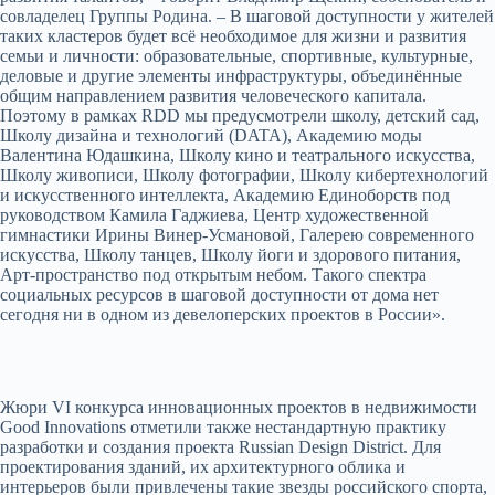
совладелец Группы Родина. – В шаговой доступности у жителей
таких кластеров будет всё необходимое для жизни и развития
семьи и личности: образовательные, спортивные, культурные,
деловые и другие элементы инфраструктуры, объединённые
общим направлением развития человеческого капитала.
Поэтому в рамках RDD мы предусмотрели школу, детский сад,
Школу дизайна и технологий (DATA), Академию моды
Валентина Юдашкина, Школу кино и театрального искусства,
Школу живописи, Школу фотографии, Школу кибертехнологий
и искусственного интеллекта, Академию Единоборств под
руководством Камила Гаджиева, Центр художественной
гимнастики Ирины Винер-Усмановой, Галерею современного
искусства, Школу танцев, Школу йоги и здорового питания,
Арт-пространство под открытым небом. Такого спектра
социальных ресурсов в шаговой доступности от дома нет
сегодня ни в одном из девелоперских проектов в России».
Жюри VI конкурса инновационных проектов в недвижимости
Good Innovations отметили также нестандартную практику
разработки и создания проекта Russian Design District. Для
проектирования зданий, их архитектурного облика и
интерьеров были привлечены такие звезды российского спорта,