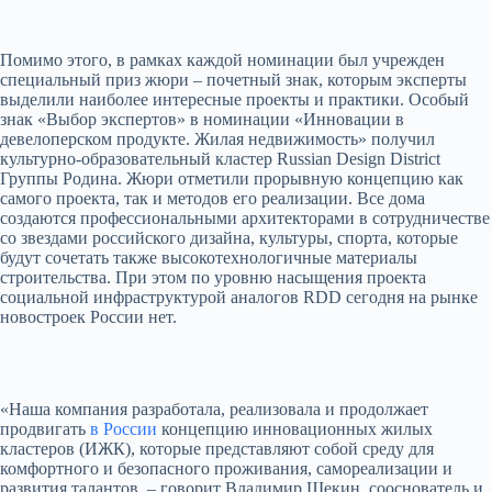
Помимо этого, в рамках каждой номинации был учрежден
специальный приз жюри – почетный знак, которым эксперты
выделили наиболее интересные проекты и практики. Особый
знак «Выбор экспертов» в номинации «Инновации в
девелоперском продукте. Жилая недвижимость» получил
культурно-образовательный кластер Russian Design District
Группы Родина. Жюри отметили прорывную концепцию как
самого проекта, так и методов его реализации. Все дома
создаются профессиональными архитекторами в сотрудничестве
со звездами российского дизайна, культуры, спорта, которые
будут сочетать также высокотехнологичные материалы
строительства. При этом по уровню насыщения проекта
социальной инфраструктурой аналогов RDD сегодня на рынке
новостроек России нет.
«Наша компания разработала, реализовала и продолжает
продвигать
в России
концепцию инновационных жилых
кластеров (ИЖК), которые представляют собой среду для
комфортного и безопасного проживания, самореализации и
развития талантов, – говорит Владимир Щекин, сооснователь и