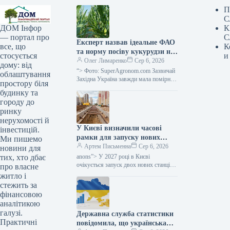
П
С
К
ДОМ Інфор
С
— портал про
Експерт назвав ідеальне ФАО
К
все, що
та норму посіву кукурудзи на
и
стосується
силос для західного регіону
Олег Лимаренко
Сер 6, 2026
дому: від
України — SuperAgronom.com
“> Фото: SuperAgronom.com Зазвичай
облаштування
Західна Україна завжди мала помірний
простору біля
клімат, з достатніми опадами,
будинку та
вважалася зоною належного
городу до
зволоження, відповідно в цьому…
ринку
нерухомості й
У Києві визначили часові
інвестицій.
рамки для запуску нових
Ми пишемо
станцій метрополітену в
Артем Письменна
Сер 6, 2026
новини для
напрямку Виноградаря,
anons”> У 2027 році в Києві
тих, хто дбає
повідомив Мінфін.
очікується запуск двох нових станцій
про власне
метрополітену, а в 2029 році —
житло і
ще однієї. Ці наміри закладено
стежить за
у проєкті Програми соціально-
фінансовою
економічного
аналітикою
галузі.
Державна служба статистики
Практичні
повідомила, що українська