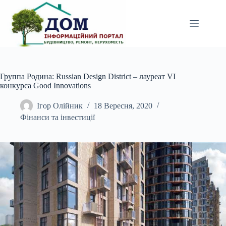
Перейти
до
вмісту
Группа Родина: Russian Design District – лауреат VI
конкурса Good Innovations
Ігор Олійник
18 Вересня, 2020
Фінанси та інвестиції