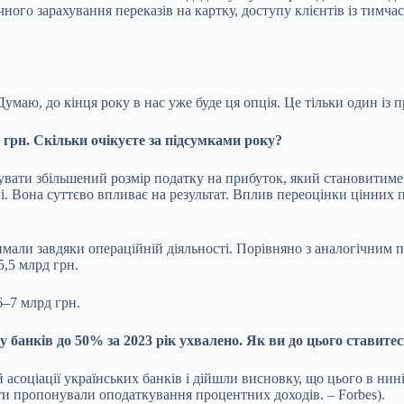
чного зарахування переказів на картку, доступу клієнтів із тимч
аю, до кінця року в нас уже буде ця опція. Це тільки один із п
 грн. Скільки очікуєте за підсумками року?
ахувати збільшений розмір податку на прибуток, який становити
ні. Вона суттєво впливає на результат. Вплив переоцінки цінних п
имали завдяки операційній діяльності. Порівняно з аналогічним
5,5 млрд грн.
6–7 млрд грн.
у банків
до 50% за 2023 рік ухвалено. Як ви до цього ставите
соціації українських банків і дійшли висновку, що цього в нин
ати пропонували оподаткування процентних доходів. – Forbes).