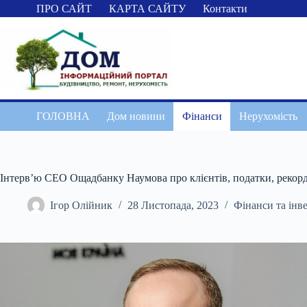
Перейти
ПРО САЙТ
КАРТА САЙТУ
Контакти
до
вмісту
ГОЛОВНА
Дом новини
Фінанси
Нерухомість
Інтерв’ю СЕО Ощадбанку Наумова про клієнтів, податки, рекордн
Ігор Олійник
28 Листопада, 2023
Фінанси та інве