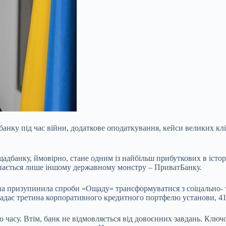
анку під час війни, додаткове оподаткування, кейси великих клі
Ощадбанку, ймовірно, стане одним із найбільш прибуткових в іст
упається лише іншому державному монстру – ПриватБанку.
на призупинила спроби «Ощаду» трансформуватися з соіцально- т
адає третина корпоративного кредитного портфелю установи, 41%
асу. Втім, банк не відмовляється від довоєнних завдань. Ключо