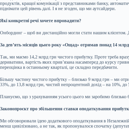
продуктів, кращої комунікації з представниками банку, автомати
піднімати цей рівень далі. І я не згоден, що ми аутсайдери.
Які конкретні речі хочете впровадити?
Онбординг – щоб ви дистанційно могли стати нашим клієнтом. Дум
За девʼять місяців цього року «Ощад» отримав понад 14 млрд
Так, ми маємо 14,2 млрд грн чистого прибутку. Проте треба вр
деривативи
, вартість яких прив’язана насамперед до курсу грив
переоцінка в останньому кварталі, це складно передбачити.
Більшу частину чистого прибутку – близько 9 млрд грн – ми отр
33%, до 13,8 млрд грн, чистий непроцентний дохід – на 10%, до 
Плануємо, що з урахуванням усього цього ми заробимо близько 
Законопроєкт про збільшення
ставки оподаткування прибутк
Ми обговорювали ідею додаткового оподаткування в Незалежній а
менш цивілізовано, а не так, як пропонувалося спочатку (депут