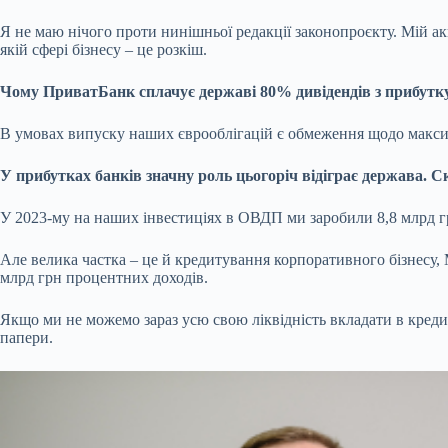
Я не маю нічого проти нинішньої редакції законопроєкту. Мій а
якій сфері бізнесу – це розкіш.
Чому ПриватБанк сплачує державі 80% дивідендів з прибутк
В умовах випуску наших єврооблігацій є обмеження щодо максим
У прибутках банків значну роль цьогоріч відіграє держава.
У 2023-му на наших інвестиціях в ОВДП ми заробили 8,8 млрд г
Але велика частка – це й кредитування корпоративного бізнесу,
млрд грн процентних доходів.
Якщо ми не можемо зараз усю свою ліквідність вкладати в кредит
папери.