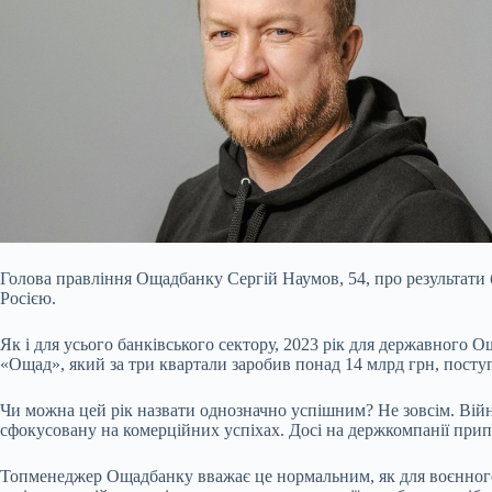
Голова правління Ощадбанку Сергій Наумов, 54, про результати б
Росією.
Як і для усього банківського сектору, 2023 рік для державного 
«Ощад», який за три квартали заробив понад 14 млрд грн, пост
Чи можна цей рік назвати однозначно успішним? Не зовсім. Вій
сфокусовану на комерційних успіхах. Досі на держкомпанії прип
Топменеджер Ощадбанку вважає це нормальним, як для воєнного ч