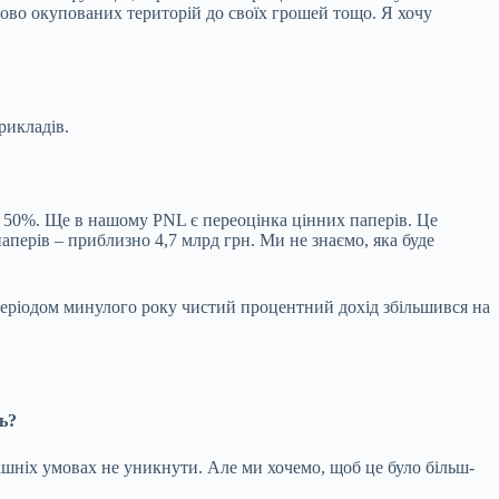
асово окупованих територій до своїх грошей тощо. Я хочу
рикладів.
ме 50%. Ще в нашому
PNL
є переоцінка цінних паперів. Це
аперів – приблизно 4,7 млрд грн. Ми не знаємо, яка буде
 періодом минулого року чистий процентний дохід збільшився на
сь?
ішніх умовах не уникнути. Але ми хочемо, щоб це було більш-