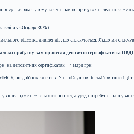
кціонер – держава, тому так чи інакше прибуток належить саме ї
у, тоді як «Ощад» 30%?
ального відсотка дивідендів, що сплачуються. Якщо ми сплачув
 Скільки прибутку вам принесли депозитні сертифікати та ОВ
рн, на
депозитних сертифікатах
– 4 млрд грн.
ММСБ
, роздрібних клієнтів. У нашій управлінській звітності ці т
ування, адже немає такого попиту, а уряд потребує фінансування