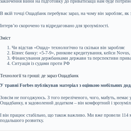
закінчення війни на підготовку до приватизації нам буде потріб
В якій точці Ощадбанк перебуває зараз, на чому він заробляє, я
Інтервʼю скорочено та відредаговано для зрозумілості.
Зміст
Чи відстав «Ощад» технологічно та скільки він заробляє
Бізнес банку: «5-7-9», ринкове кредитування, кейси Novus, 
Фінансування держбанками держави та перспективи прива
Ситуація із судами проти РФ
Технології та гроші: де зараз Ощадбанк
У травні Forbes публікував матеріал з оцінкою
мобільних дод
Зовсім не погоджуюсь. З того переліченого, чого, мабуть, немає 
Ощадбанку, я задоволений додатком – він комфортний і зрозумі
І він працює стабільно, що також важливо. Ми вже провели 114 м
подальшого розвитку.