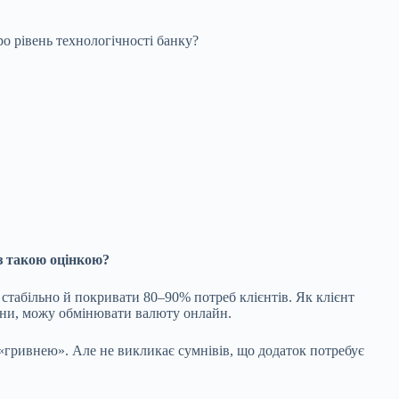
ро рівень технологічності банку?
із такою оцінкою?
и стабільно й покривати 80–90% потреб клієнтів. Як клієнт
лони, можу обмінювати валюту онлайн.
 «гривнею». Але не викликає сумнівів, що додаток потребує