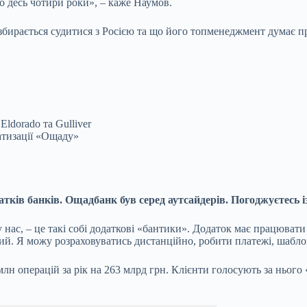
но десь чотири роки», – каже Наумов.
к збирається судитися з Росією та що його топменеджмент думає п
Eldorado та Gulliver
тизації «Ощаду»
атків банків
. Ощадбанк був серед аутсайдерів. Погоджуєтесь 
у нас, – це такі собі додаткові «бантики». Додаток має працюват
лий. Я можу розраховуватись дистанційно, робити платежі, шаб
лн операцій за рік на 263 млрд грн. Клієнти голосують за нього