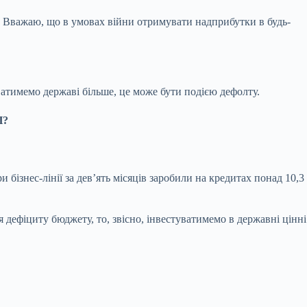
й. Вважаю, що в умовах війни отримувати надприбутки в будь-
атимемо державі більше, це може бути подією дефолту.
ДП?
ри бізнес-лінії за девʼять місяців заробили на кредитах понад 10,3
 дефіциту бюджету, то, звісно, інвестуватимемо в державні цінні