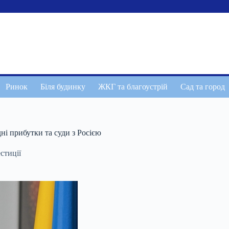
Ринок
Біля будинку
ЖКГ та благоустрій
Сад та город
і прибутки та суди з Росією
стиції