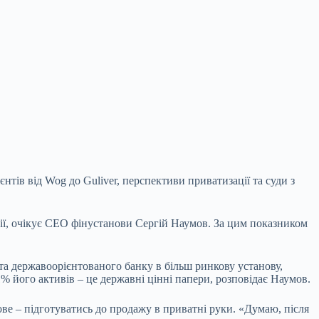
єнтів від Wog до Guliver, перспективи
приватизації та суди з
орії, очікує CEO фінустанови Сергій Наумов. За цим показником
а державоорієнтованого банку в більш ринкову установу,
 його активів – це державні цінні папери, розповідає Наумов.
ве – підготуватись до продажу в приватні руки. «Думаю, після