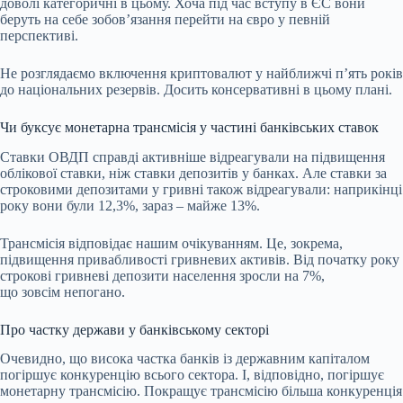
доволі категоричні в цьому. Хоча під час вступу в ЄС вони
беруть на себе зобов’язання перейти на євро у певній
перспективі.
Не розглядаємо включення криптовалют у найближчі п’ять років
до національних резервів. Досить консервативні в цьому плані.
Чи буксує монетарна трансмісія у частині банківських ставок
Ставки ОВДП справді активніше відреагували на підвищення
облікової ставки, ніж ставки депозитів у банках. Але ставки за
строковими депозитами у гривні також відреагували: наприкінці
року вони були 12,3%, зараз – майже 13%.
Трансмісія відповідає нашим очікуванням. Це, зокрема,
підвищення привабливості гривневих активів. Від початку року
строкові гривневі депозити населення зросли на 7%,
що зовсім непогано.
Про частку держави у банківському секторі
Очевидно, що висока частка банків із державним капіталом
погіршує конкуренцію всього сектора. І, відповідно, погіршує
монетарну трансмісію. Покращує трансмісію
більша конкуренція