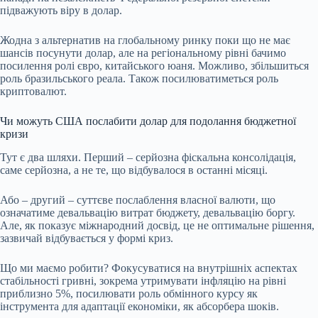
підважують віру в долар.
Жодна з альтернатив на глобальному ринку поки що не має
шансів посунути долар, але на регіональному рівні бачимо
посилення ролі євро, китайського юаня. Можливо, збільшиться
роль бразильського реала. Також посилюватиметься роль
криптовалют.
Чи можуть США послабити долар для подолання бюджетної
кризи
Тут є два шляхи. Перший – серйозна
фіскальна консолідація
,
саме серйозна, а не те, що відбувалося
в останні місяці
.
Або – другий – суттєве послаблення власної валюти, що
означатиме девальвацію витрат бюджету, девальвацію боргу.
Але, як показує міжнародний досвід, це не оптимальне рішення,
зазвичай відбувається у формі криз.
Що ми маємо робити? Фокусуватися на внутрішніх аспектах
стабільності гривні, зокрема утримувати інфляцію на рівні
приблизно 5%, посилювати роль обмінного курсу як
інструмента для адаптації економіки, як абсорбера шоків.