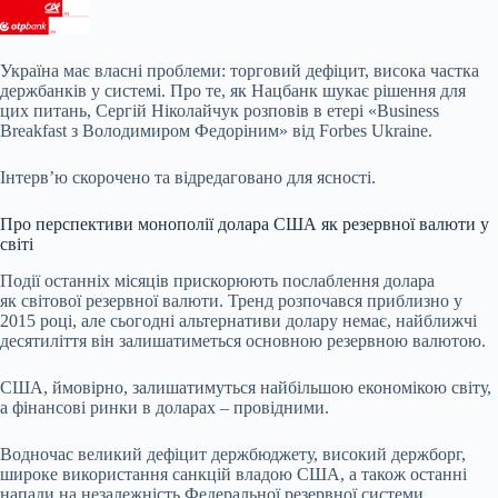
Україна має власні проблеми: торговий дефіцит, висока частка
держбанків у системі. Про те, як Нацбанк шукає рішення для
цих питань, Сергій Ніколайчук розповів в етері «Business
Breakfast з Володимиром Федоріним» від Forbes Ukraine.
Інтервʼю скорочено та відредаговано для ясності.
Про перспективи монополії долара США як резервної валюти у
світі
Події
останніх місяців
прискорюють послаблення долара
як світової резервної валюти. Тренд розпочався приблизно у
2015 році, але сьогодні альтернативи долару немає, найближчі
десятиліття він залишатиметься основною резервною валютою.
США, ймовірно, залишатимуться найбільшою економікою світу,
а фінансові ринки в доларах – провідними.
Водночас великий дефіцит держбюджету, високий держборг,
широке використання санкцій владою США, а також останні
напади на незалежність Федеральної резервної системи