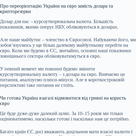
Про переорієнтацію України на євро замість долара та
крипторезерви
Долар для нас – курсоутворювальна валюта. Більшість
показників, якими оперує НБУ, обліковуються в доларах.
Але наше майбутнє – членство в Євросоюзі. Набуваючи його, ми
зобов’язуємось у ще більш далекому майбутньому перейти на
євро. Коли ми будемо в ЄС, звичайно, основні наші показники
зовнішнього сектора
обліковуватимуться в євро.
У певний момент ми повинні будемо змінити
курсоутворювальну валюту – з долара на євро. Вивчаємо це
питання, аналізуємо плюси-мінуси. Але в короткостроковій
перспективі таке питання не стоїть.
Чи готова Україна взагалі відмовитися від гривні на користь
євро
Це буде дуже-дуже далекий шлях. За 10–15 років ми тільки
оцінюватимемо, наскільки готові і наскільки нам це потрібно.
Багато країн ЄС досі вважають доцільним мати власні валюти і