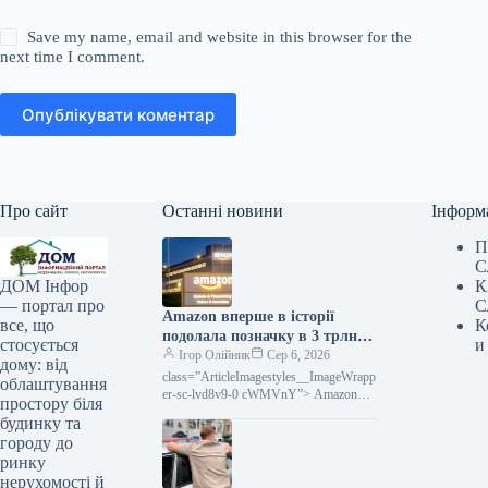
Save my name, email and website in this browser for the
next time I comment.
Опублікувати коментар
Про сайт
Останні новини
Інформ
П
С
К
ДОМ Інфор
С
— портал про
Amazon вперше в історії
К
все, що
подолала позначку в 3 трлн
и
стосується
доларів ринкової капіталізації
Ігор Олійник
Сер 6, 2026
дому: від
class=”ArticleImagestyles__ImageWrapp
облаштування
er-sc-lvd8v9-0 cWMVnY”> Amazon
простору біля
стала лідером за динамікою акцій
будинку та
серед компаній «великої
городу до
сімки»Amazon вперше досягла
ринку
ринкової
нерухомості й