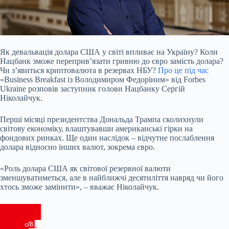
Як девальвація долара США у світі впливає на Україну? Коли
Нацбанк зможе перепривʼязати гривню до євро замість долара?
Чи зʼявиться криптовалюта в резервах НБУ?
Про це
під час
«Business Breakfast із Володимиром Федоріним» від Forbes
Ukraine розповів заступник голови Нацбанку Сергій
Ніколайчук.
Перші місяці президентства Дональда Трампа сколихнули
світову економіку, влаштувавши американські гірки на
фондових ринках. Ще один наслідок – відчутне послаблення
долара відносно інших валют, зокрема євро.
«Роль долара США як світової резервної валюти
зменшуватиметься, але в найближчі десятиліття навряд чи його
хтось зможе замінити», – вважає Ніколайчук.