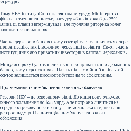
за ресурс.
Тому НБУ інституційно поділяє плани уряду, Міністерства
фінансів зменшити питому вагу держбанків хоча б до 25%.
Війна ці плани відтермінувала, але публічна риторика колег
залишається незмінною.
Частка держави в банківському секторі має зменшитись як через
приватизацію, так і, можливо, через інші варіанти. Як-от участь
інституційних або приватних інвесторів в капіталі держбанків.
Минулого року було змінено закон про приватизацію державних
банків, тому перспектива є. Навіть під час війни банківський
сектор залишається високоприбутковим та ефективним.
Про можливість пом’якшення валютних обмежень
Резерви НБУ – на рекордному рівні. До кінця року очікуємо
їхнього збільшення до $58 млрд. Але потрібно дивитися на
середньострокову перспективу – не можна сказати, що наші
резерви надмірні і є потенціал пом’якшувати валютні
обмеження.
Цьогоріч значне зростання резервів пов’язане з механізмом
ERA
,