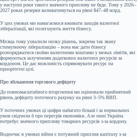
у наступні роки такого значного припливу не буде. Тому у 2026–
2027 роках резерви коливатимуться на рівні $47–48 млрд.
У цих умовах ми намагаємося вживати заходів валютної
лібералізації, які полегшують життя бізнесу.
Місяць тому ухвалили низку рішень, зокрема так звану
стимулюючу лібералізацію – вона має дати бізнесу
розпоряджатися своїми валютними коштами у межах лімітів, які
формуються залученням додаткових валютних ресурсів за
кордоном. Це дає можливість спрямовувати ресурс на
приорітетні цілі.
Про збільшення торгового дефіциту
До повномасштабного вторгнення ми оцінювали прийнятний
рівень дефіциту
поточного рахунку
на рівні 3–5% ВВП.
У поточних умовах ці цифри набагато більші і за нормальних
умов свідчили б про перегрів економіки. Але нині Україна
потребує значного припливу товарних ресурсів з-за кордону.
Водночас в умовах війни є потужний приплив капіталу з-за