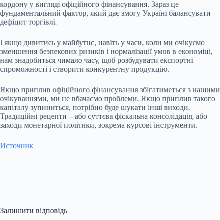
кордону у вигляді офіційного фінансування. Зараз це
фундаментальний фактор, який дає змогу Україні балансувати
дефіцит торгівлі.
І якщо дивитись у майбутнє, навіть у часи, коли ми очікуємо
зменшення безпекових ризиків і нормалізації умов в економіці,
нам знадобиться чимало часу, щоб розбудувати експортні
спроможності і створити конкурентну продукцію.
Якщо приплив офіційного фінансування збігатиметься з нашими
очікуваннями, ми не вбачаємо проблеми. Якщо приплив такого
капіталу зупиниться, потрібно буде шукати інші виходи.
Традиційні рецепти – або суттєва
фіскальна консолідація
, або
заходи монетарної політики, зокрема
курсові інструменти
.
Источник
Залишити відповідь