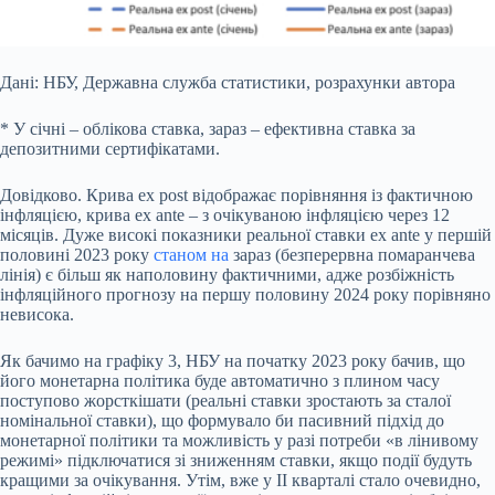
Дані: НБУ, Державна служба статистики, розрахунки автора
* У січні – облікова ставка, зараз – ефективна ставка за
депозитними сертифікатами.
Довідково. Крива ex post відображає порівняння із фактичною
інфляцією, крива ex ante – з очікуваною інфляцією через 12
місяців. Дуже високі показники реальної ставки ex ante у першій
половині 2023 року
станом на
зараз (безперервна помаранчева
лінія) є більш як наполовину фактичними, адже розбіжність
інфляційного прогнозу на першу половину 2024 року порівняно
невисока.
Як бачимо на графіку 3, НБУ на початку 2023 року бачив, що
його монетарна політика буде автоматично з плином часу
поступово жорсткішати (реальні ставки зростають за сталої
номінальної ставки), що формувало би пасивний підхід до
монетарної політики та можливість у разі потреби «в лінивому
режимі» підключатися зі зниженням ставки, якщо події будуть
кращими за очікування. Утім, вже у ІІ кварталі стало очевидно,