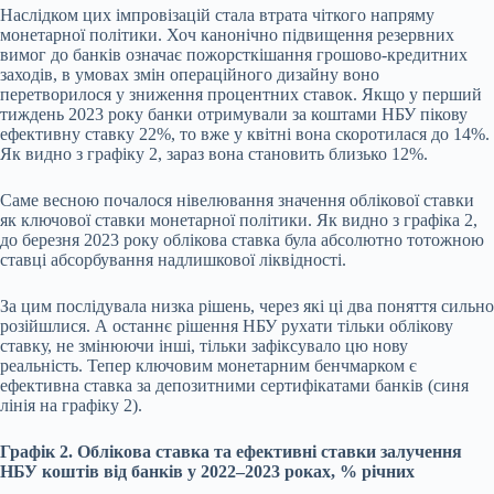
Наслідком цих імпровізацій стала втрата чіткого напряму
монетарної політики. Хоч канонічно підвищення резервних
вимог до банків означає пожорсткішання грошово-кредитних
заходів, в умовах змін операційного дизайну воно
перетворилося у зниження процентних ставок. Якщо у перший
тиждень 2023 року банки отримували за коштами НБУ пікову
ефективну ставку 22%, то вже у квітні вона скоротилася до 14%.
Як видно з графіку 2, зараз вона становить близько 12%.
Саме весною почалося нівелювання значення облікової ставки
як ключової ставки монетарної політики. Як видно з графіка 2,
до березня 2023 року облікова ставка була абсолютно тотожною
ставці абсорбування надлишкової ліквідності.
За цим послідувала низка рішень, через які ці два поняття сильно
розійшлися. А останнє рішення НБУ рухати тільки облікову
ставку, не змінюючи інші, тільки зафіксувало цю нову
реальність. Тепер ключовим монетарним бенчмарком є
ефективна ставка за депозитними сертифікатами банків (синя
лінія на графіку 2).
Графік 2. Облікова ставка та ефективні ставки залучення
НБУ коштів від банків у 2022–2023 роках, % річних