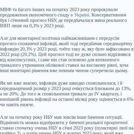
МВФ та багато інших на початку 2023 року пророкували
продовження економічного спаду
в Україні
. Консервативним
був і січневий прогноз НБУ, де передбачалася зміна реального
ВВП лише на 0,3% у 2023 році.
Але для монетарної політики найважливішим є передусім
прогноз споживчої інфляції, який тоді передбачав середньорічну
інфляцію 20,3% у 2023 році, тобто таку ж, яку було зафіксовано в
2022 році (20,2%). Цей прогноз тоді не дуже сильно відрізнявся
від консенсусних, і саме він став основою для впевненого
тривалого утримання облікової ставки на високому рівні, хоча
інші монетарні рішення вже певним чином суперечили цьому.
Як ми вже знаємо, інфляція дуже швидко сповільнилася, і її
середньорічний розмір у 2023 році очікується близьким до 13%,
а не 20%. До того ж сповільнення тривало до ІV кварталу, і
нинішній рівень інфляції на останні місяці року оцінюється в 6%
чи навіть нижче.
Але на початку року НБУ мав зовсім інше бачення ситуації.
Відмінність можна відобразити у баченні реальної процентної
ставки спочатку очима НБУ в січні 2023 року (пунктирні лінії на
графіку 3), а потім очима НБУ в жовтні 2023 року, який вже