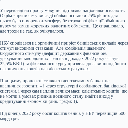
У перекладі на просту мову, це підтримка національної валюти.
Окрім «пряника» у вигляді облікової ставки 25% річних для
цього було створено атмосферу безстрокової фіксації обмінного
курсу та рамки жорстких валютних обмежень. Це спрацювало,
але трохи не так, як очікувалося.
НБУ сподівався на органічний приріст банківських вкладів через
стимул високими ставками. Але комбінація шаленого
бюджетного стимулу (дефіцит державних фінансів без
урахування закордонних грантів в доходах 2022 року сягнув
25,5% ВВП) та фіксованого курсу призвела до лавиноподібного
накопичення коштів на клієнтських рахунках.
При цьому процентні ставки за депозитами у банках не
квапилися зростати – і через структурні особливості банківської
системи, і через сам наплив великої маси клієнтських коштів, що
не могли в умовах ризиків воєнного стану знайти вихід у
кредитуванні економіки (див. графік 1).
Під кінець 2022 року обсяг коштів банків у НБУ перевищив 500
млрд грн.