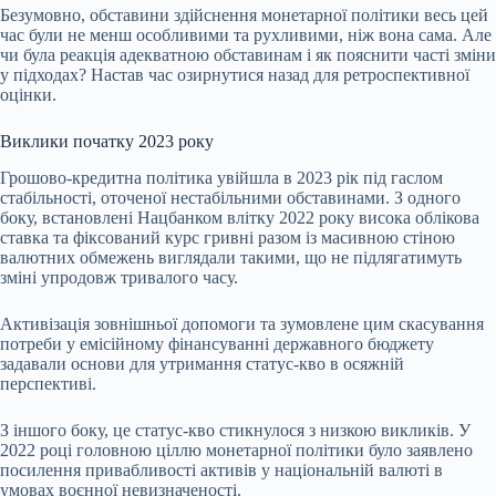
Безумовно, обставини здійснення монетарної політики весь цей
час були не менш особливими та рухливими, ніж вона сама. Але
чи була реакція адекватною обставинам і як пояснити часті зміни
у підходах? Настав час озирнутися назад для ретроспективної
оцінки.
Виклики початку 2023 року
Грошово-кредитна політика увійшла в 2023 рік під гаслом
стабільності, оточеної нестабільними обставинами. З одного
боку, встановлені Нацбанком влітку 2022 року
висока облікова
ставка
та фіксований курс гривні разом із масивною стіною
валютних обмежень виглядали такими, що не підлягатимуть
зміні упродовж тривалого часу.
Активізація зовнішньої допомоги та зумовлене цим скасування
потреби у емісійному фінансуванні державного бюджету
задавали основи для утримання статус-кво в осяжній
перспективі.
З іншого боку, це статус-кво стикнулося з низкою викликів. У
2022 році головною ціллю монетарної політики було заявлено
посилення привабливості активів у національній валюті в
умовах воєнної невизначеності.