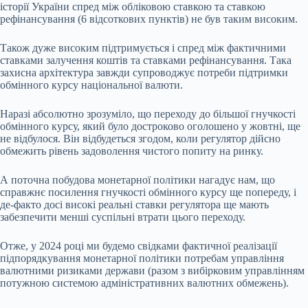
історії України спред між обліковою ставкою та ставкою
рефінансування (6 відсоткових пунктів) не був таким високим.
Також дуже високим підтримується і спред між фактичними
ставками залучення коштів та ставками рефінансування. Така
захисна архітектура завжди супроводжує потреби підтримки
обмінного курсу національної валюти.
Наразі абсолютно зрозуміло, що переходу до більшої гнучкості
обмінного курсу, який було достроково оголошено у жовтні, ще
не відбулося. Він відбудеться згодом, коли регулятор дійсно
обмежить рівень задоволення чистого попиту на ринку.
А поточна побудова монетарної політики нагадує нам, що
справжнє посилення гнучкості обмінного курсу ще попереду, і
де-факто досі високі реальні ставки регулятора ще мають
забезпечити менші суспільні втрати цього переходу.
Отже, у 2024 році ми будемо свідками фактичної реалізації
підпорядкування монетарної політики потребам управління
валютними ризиками держави (разом з вибірковим управлінням
потужною системою адміністративних валютних обмежень).