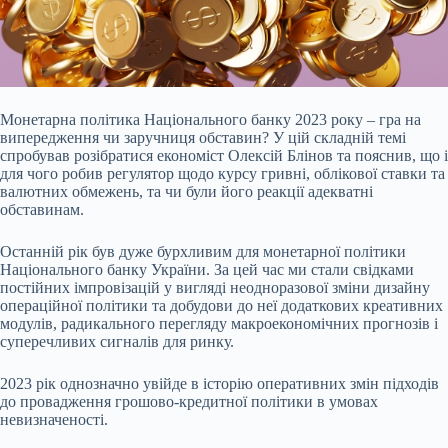
Монетарна політика Національного банку 2023 року – гра на
випередження чи заручниця обставин? У цій складній темі
спробував розібратися економіст Олексій Блінов та
пояснив,
що і
для чого робив регулятор щодо курсу гривні, облікової ставки та
валютних обмежень, та
чи були його реакції адекватні
обставинам.
Останній рік був дуже бурхливим для монетарної політики
Національного банку України. За цей час ми стали свідками
постійних імпровізацій у вигляді неодноразової зміни дизайну
операційної політики та добудови до неї додаткових креативних
модулів, радикального перегляду макроекономічних прогнозів і
суперечливих сигналів для ринку.
2023 рік однозначно увійде в історію оперативних змін підходів
до провадження грошово-кредитної політики в умовах
невизначеності.