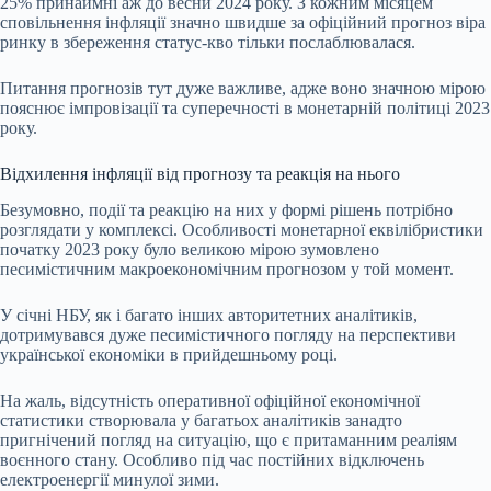
25% принаймні аж до весни 2024 року. З кожним місяцем
сповільнення інфляції значно швидше за офіційний прогноз віра
ринку в збереження статус-кво тільки послаблювалася.
Питання прогнозів тут дуже важливе, адже воно значною мірою
пояснює імпровізації та суперечності в монетарній політиці 2023
року.
Відхилення інфляції від прогнозу та реакція на нього
Безумовно, події та реакцію на них у формі рішень потрібно
розглядати у комплексі. Особливості монетарної еквілібристики
початку 2023 року було великою мірою зумовлено
песимістичним макроекономічним прогнозом у той момент.
У січні НБУ, як і багато інших авторитетних аналітиків,
дотримувався дуже песимістичного погляду на перспективи
української економіки в прийдешньому році.
На жаль, відсутність оперативної офіційної економічної
статистики створювала у багатьох аналітиків занадто
пригнічений погляд на ситуацію, що є притаманним реаліям
воєнного стану. Особливо під час постійних відключень
електроенергії минулої зими.