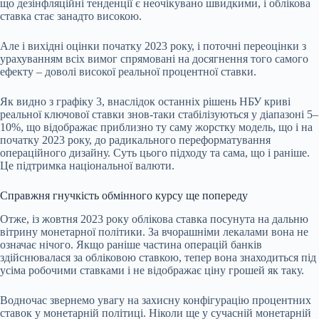
що дезінфляційні тенденції є неочікувано швидкими, і облікова
ставка стає занадто високою.
Але і вихідні оцінки початку 2023 року, і поточні переоцінки з
урахуванням всіх вимог спрямовані на досягнення того самого
ефекту – доволі високої реальної процентної ставки.
Як видно з графіку 3, внаслідок останніх рішень НБУ криві
реальної ключової ставки знов-таки стабілізуються у діапазоні 5–
10%, що відображає приблизно ту саму жорстку модель, що і на
початку 2023 року, до радикального переформатування
операційного дизайну. Суть цього підходу та сама, що і раніше.
Це підтримка національної валюти.
Справжня гнучкість обмінного курсу ще попереду
Отже, із жовтня 2023 року облікова ставка посунута на дальню
вітрину монетарної політики. За вчорашніми лекалами вона не
означає нічого. Якщо раніше частина операцій банків
здійснювалася за обліковою ставкою, тепер вона знаходиться під
усіма робочими ставками і не відображає ціну грошей як таку.
Водночас звернемо увагу на захисну конфігурацію процентних
ставок у монетарній політиці. Ніколи ще у сучасній монетарній