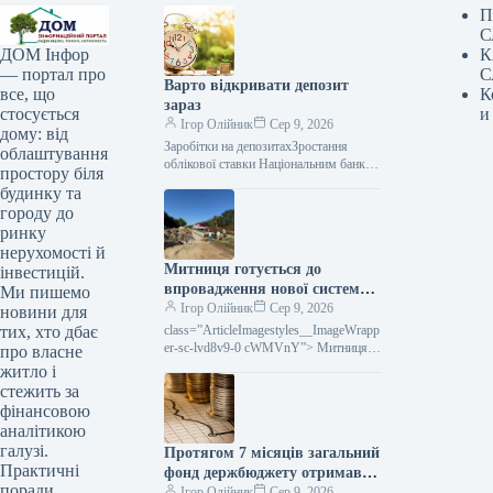
П
С
К
ДОМ Інфор
С
— портал про
Варто відкривати депозит
К
все, що
зараз
и
стосується
Ігор Олійник
Сер 9, 2026
дому: від
Заробітки на депозитахЗростання
облаштування
облікової ставки Національним банком
простору біля
поки не призвело до збільшення
будинку та
відсоткових ставок за депозитними
городу до
вкладами. Тим часом фінансові
ринку
нерухомості й
Митниця готується до
інвестицій.
впровадження нової системи:
Ми пишемо
які зміни очікуються
Ігор Олійник
Сер 9, 2026
новини для
class=”ArticleImagestyles__ImageWrapp
тих, хто дбає
er-sc-lvd8v9-0 cWMVnY”> Митниця
про власне
готує запуск нової системи: що
житло і
змінитьсяДержавна митна служба
стежить за
України планує впровадити першу в
фінансовою
аналітикою
галузі.
Протягом 7 місяців загальний
Практичні
фонд держбюджету отримав
поради
понад 2 трильйони гривень
Ігор Олійник
Сер 9, 2026