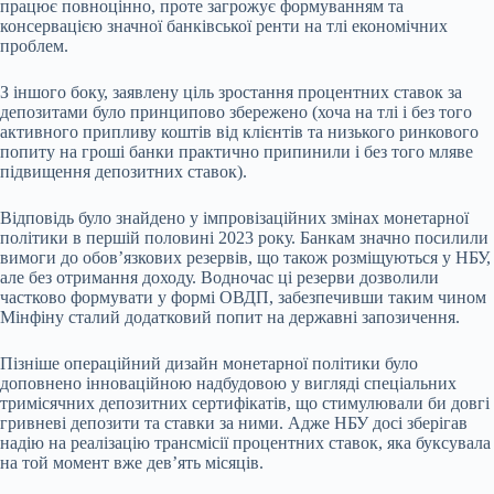
працює повноцінно, проте загрожує формуванням та
консервацією значної банківської ренти на тлі економічних
проблем.
З іншого боку, заявлену ціль зростання процентних ставок за
депозитами було принципово збережено (хоча на тлі і без того
активного припливу коштів від клієнтів та низького ринкового
попиту на гроші банки практично припинили і без того мляве
підвищення депозитних ставок).
Відповідь було знайдено у імпровізаційних змінах монетарної
політики в першій половині 2023 року. Банкам значно посилили
вимоги до обов’язкових резервів, що також розміщуються у НБУ,
але без отримання доходу. Водночас ці резерви дозволили
частково формувати у формі ОВДП, забезпечивши таким чином
Мінфіну сталий додатковий попит на державні запозичення.
Пізніше операційний дизайн монетарної політики було
доповнено інноваційною надбудовою у вигляді спеціальних
тримісячних депозитних сертифікатів, що стимулювали би довгі
гривневі депозити та ставки за ними. Адже НБУ досі зберігав
надію на реалізацію трансмісії процентних ставок, яка буксувала
на той момент вже дев’ять місяців.