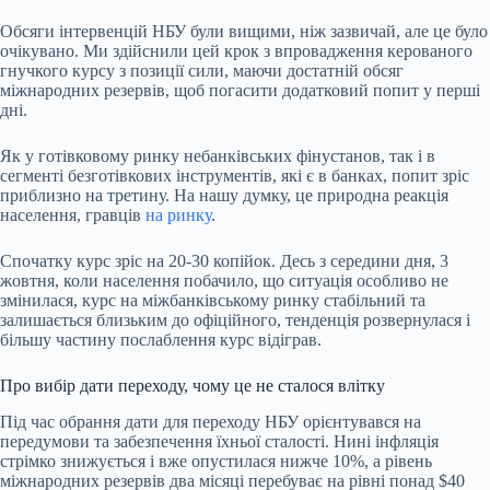
Обсяги інтервенцій НБУ були вищими, ніж зазвичай, але це було
очікувано. Ми здійснили цей крок з впровадження керованого
гнучкого курсу з позиції сили, маючи достатній обсяг
міжнародних резервів, щоб погасити додатковий попит у перші
дні.
Як у готівковому ринку небанківських фінустанов, так і в
сегменті безготівкових інструментів, які є в банках, попит зріс
приблизно на третину. На нашу думку, це природна реакція
населення, гравців
на ринку
.
Спочатку курс зріс на 20-30 копійок. Десь з середини дня, 3
жовтня, коли населення побачило, що ситуація особливо не
змінилася, курс на міжбанківському ринку стабільний та
залишається близьким до офіційного, тенденція розвернулася і
більшу частину послаблення курс відіграв.
Про вибір дати переходу, чому це не сталося влітку
Під час обрання дати для переходу НБУ орієнтувався на
передумови та забезпечення їхньої сталості. Нині інфляція
стрімко знижується і вже опустилася нижче 10%, а рівень
міжнародних резервів два місяці перебуває на рівні понад $40