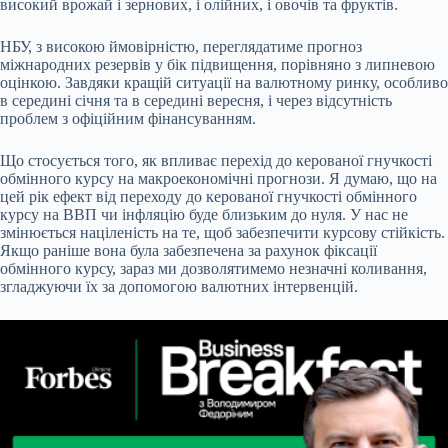
високий врожай і зернових, і олійних, і овочів та фруктів.
НБУ, з високою ймовірністю, переглядатиме прогноз
міжнародних резервів у бік підвищення, порівняно з липневою
оцінкою. Завдяки кращій ситуації на валютному ринку, особливо
в середині січня та в середині вересня, і через відсутність
проблем з офіційним фінансуванням.
Що стосується того, як впливає перехід до керованої гнучкості
обмінного курсу на макроекономічні прогнози. Я думаю, що на
цей рік ефект від переходу до керованої гнучкості обмінного
курсу на ВВП чи інфляцію буде близьким до нуля. У нас не
змінюється націленість на те, щоб забезпечити курсову стійкість.
Якщо раніше вона була забезпечена за рахунок фіксації
обмінного курсу, зараз ми дозволятимемо незначні коливання,
згладжуючи їх за допомогою валютних інтервенцій.