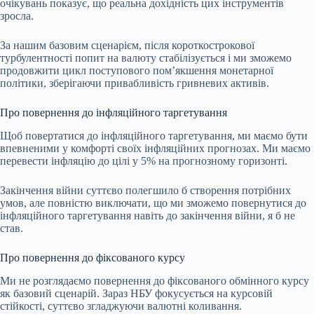
очікувань показує, що реальна дохідність цих інструментів
зросла.
За нашим базовим сценарієм, після короткострокової
турбулентності попит на валюту стабілізується і ми зможемо
продовжити цикл поступового помʼякшення монетарної
політики, зберігаючи привабливість гривневих активів.
Про повернення до інфляційного таргетування
Щоб повертатися до інфляційного таргетування, ми маємо бути
впевненими у комфорті своїх інфляційних прогнозах. Ми маємо
перевести інфляцію до цілі у 5% на прогнозному горизонті.
Закінчення війни суттєво полегшило б створення потрібних
умов, але повністю виключати, що ми зможемо повернутися до
інфляційного таргетування навіть до закінчення війни, я б не
став.
Про повернення до фіксованого курсу
Ми не розглядаємо повернення до фіксованого обмінного курсу
як базовий сценарій. Зараз НБУ фокусується на курсовій
стійкості, суттєво згладжуючи валютні коливання.