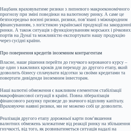
Нацбанк враховуватиме ризики з липневого макроекономічного
прогнозу при зміні поведінки на валютному ринку. А саме це
безпосередньо воєнні ризики, ризики, повʼязані з міжнародним
фінансуванням, з логістикою української продукції на закордонні
ринки. А також ситуація з функціонуванням морських і річкових
портів на Дунаї та можливістю експортувати нашу продукцію
через сусідні країни.
Про повернення кредитів іноземним контрагентам
Власне, наше рішення перейти до гнучкого керованого курсу –
це один з важливих кроків для переходу до другого етапу, який
дозволить бізнесу сплачувати відсотки за своїми кредитами та
повертати дивіденди іноземним інвесторам.
Наші валютні обмеження є важливим елементом стабілізації
макрофінансової ситуації в країні. Повна лібералізація
фінансового рахунку призведе до значного відпливу капіталу.
Враховуючи наявні ризики, ми не можемо собі це дозволити.
Реалізація другого етапу дорожньої карти помʼякшення
валютних обмежень залежатиме від реакції ринку на збільшення
гнучкості, від того, як розвиватиметься ситуація надалі на