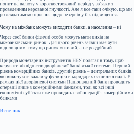
попит на валюту у короткостроковий період у звʼязку з
проведенням керованої гнучкості. Але я все-таки очікую, що ми
розглядатимемо прогноз щодо резервів у бік підвищення.
Чому на міжбанк можуть виходити банки, а населення – ні
Через свої банки фізичні особи можуть мати вихід на
міжбанківський ринок. Для цього рівень заявки має бути
відповідним, тому що ринок оптовий, а не роздрібний.
Природа монетарних інструментів НБУ полягає в тому, щоб
керувати ліквідністю дворівневої банківської системи. Перший
рівень комерційних банків, другий рівень – центральних банків,
які виконують важливу функцію в коридорах останньої надії. У
рамках цієї дворівневої системи Національний банк проводить
операції лише з комерційними банками, тоді як всі інші
економічні субʼєкти вже проводять свої операції з комерційними
банками.
Источник