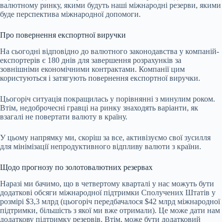
валютному ринку, якими будуть наші міжнародні резерви, якими
буде перспектива міжнародної допомоги.
Про повернення експортної виручки
На сьогодні відповідно до валютного законодавства у компаній-
експортерів є 180 днів для завершення розрахунків за
зовнішніми економічними контрактами. Компанії цим
користуються і затягують повернення експортної виручки.
Цьогоріч ситуація покращилась у порівнянні з минулим роком.
Втім, недоброчесні гравці на ринку знаходять варіанти, як
взагалі не повертати валюту в країну.
У цьому напрямку ми, скоріш за все, активізуємо свої зусилля
для мінімізації непродуктивного відпливу валюти з країни.
Щодо прогнозу по золотовалютних резервах
Наразі ми бачимо, що в четвертому кварталі у нас можуть бути
додаткові обсяги міжнародної підтримки Сполучених Штатів у
розмірі $3,3 млрд (цьогоріч передбачалося $42 млрд міжнародної
підтримки, більшість з якої ми вже отримали). Це може дати нам
додаткову підтримку резервів. Втім, може бути додатковий