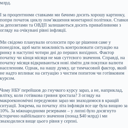
млрд.
І за процентними ставками ми бачимо досить хорошу картинку,
попри початок циклу пом’якшення монетарної політики. Ставки
за депозитами та ОВДП залишаються досить привабливими з
огляду на очікувані рівні інфляції.
Ми свідомо планували оголосити про це рішення саме у
понеділок, щоб мати можливість контролювати ситуацію на
ринку в наступні чотири дні до перших вихідних. Фактор
початку чи кінця місяця не мав суттєвого значення. Справді, на
початку місяця відкриваються нові ліміти для покупки валюти
населенням. Однак, на нашу думку, це тимчасовий фактор, який
не надто впливає на ситуацію з чистим попитом чи готівковим
курсом.
Чому НБУ перейшов до гнучкого курсу зараз, а не, наприклад,
влітку, коли готівкова гривня зростала? З огляду на
макроекономічні передумови зараз ми знаходимося в кращій
ситуації. Зокрема, на початку літа інфляція все ще була вищою за
10%. За міжнародними резервами – у липні було досягнуто
історично найбільшого значення (понад $40 млрд) і ми
знаходилися вище цього рівня у серпні.