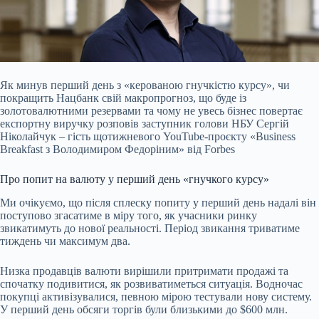
Як минув перший день з «керованою гнучкістю курсу», чи
покращить Нацбанк свій макропрогноз, що буде із
золотовалютними резервами та чому не увесь бізнес повертає
експортну виручку розповів заступник голови НБУ Сергій
Ніколайчук – гість щотижневого YouTube-проєкту «Business
Breakfast з Володимиром Федоріним» від Forbes
Про попит на валюту у перший день «гнучкого курсу»
Ми очікуємо, що після сплеску попиту у перший день надалі він
поступово згасатиме в міру того, як учасники ринку
звикатимуть до нової реальності. Період звикання триватиме
тиждень чи максимум два.
Низка продавців валюти вирішили притримати продажі та
спочатку подивитися, як розвиватиметься ситуація. Водночас
покупці активізувалися, певною мірою тестували нову систему.
У перший день обсяги торгів були близькими до $600 млн.