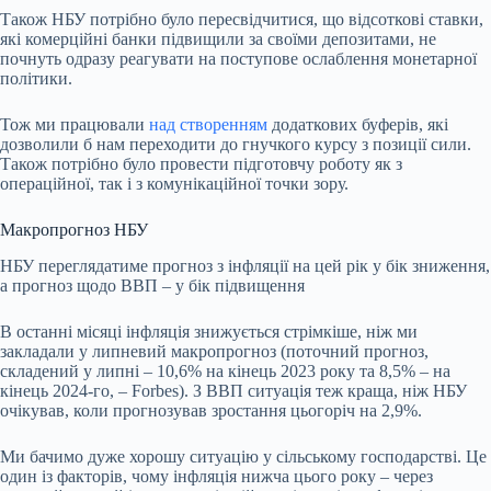
Також НБУ потрібно було пересвідчитися, що відсоткові ставки,
які комерційні банки підвищили за своїми депозитами, не
почнуть одразу реагувати на поступове ослаблення монетарної
політики.
Тож ми працювали
над створенням
додаткових буферів, які
дозволили б нам переходити до гнучкого курсу з позиції сили.
Також потрібно було провести підготовчу роботу як з
операційної, так і з комунікаційної точки зору.
Макропрогноз НБУ
НБУ переглядатиме прогноз з інфляції на цей рік у бік зниження,
а прогноз щодо ВВП – у бік підвищення
В останні місяці інфляція знижується стрімкіше, ніж ми
закладали у липневий макропрогноз (поточний прогноз,
складений у липні – 10,6% на кінець 2023 року та 8,5% – на
кінець 2024-го, – Forbes). З ВВП ситуація теж краща, ніж НБУ
очікував, коли прогнозував зростання цьогоріч на 2,9%.
Ми бачимо дуже хорошу ситуацію у сільському господарстві. Це
один із факторів, чому інфляція нижча цього року – через