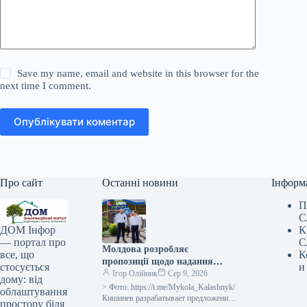
Save my name, email and website in this browser for the
next time I comment.
Опублікувати коментар
Про сайт
Останні новини
Інформ
П
С
К
ДОМ Інфор
С
— портал про
Молдова розробляє
К
все, що
пропозиції щодо надання
и
стосується
Україні 20 локомотивів –
Ігор Олійник
Сер 9, 2026
дому: від
Калашник
> Фото: https://t.me/Mykola_Kalashnyk/
облаштування
Кишинев разрабатывает предложения
простору біля