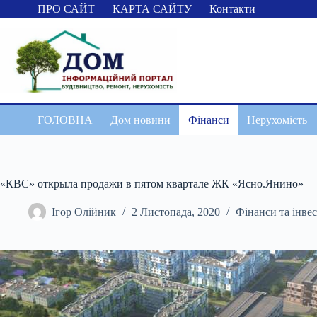
Перейти
ПРО САЙТ
КАРТА САЙТУ
Контакти
до
вмісту
ГОЛОВНА
Дом новини
Фінанси
Нерухомість
«КВС» открыла продажи в пятом квартале ЖК «Ясно.Янино»
Ігор Олійник
2 Листопада, 2020
Фінанси та інвес