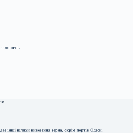
 I comment.
ни
дає інші шляхи вивезення зерна, окрім портів Одеси.