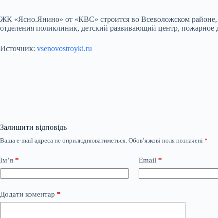
ЖК «Ясно.Янино» от «КВС» строится во Всеволожском районе, в
отделения поликлиник, детский развивающий центр, пожарное д
Источник:
vsenovostroyki.ru
Залишити відповідь
Ваша e-mail адреса не оприлюднюватиметься.
Обов’язкові поля позначені
*
Ім’я
*
Email
*
Додати коментар
*