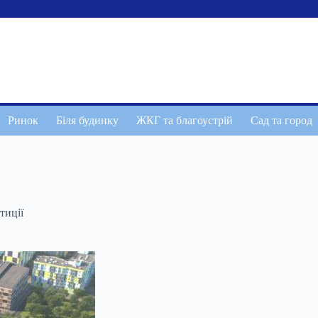
Ринок
Біля будинку
ЖКГ та благоустрій
Сад та город
тиції