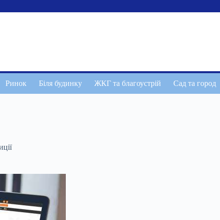
Ринок
Біля будинку
ЖКГ та благоустрій
Сад та город
иції