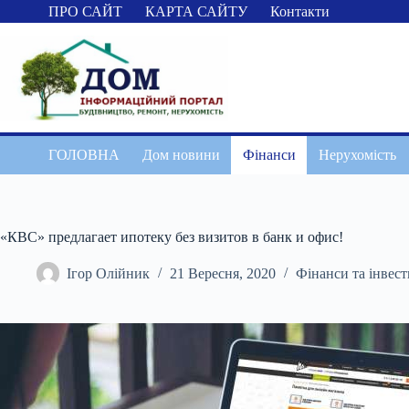
Перейти
ПРО САЙТ
КАРТА САЙТУ
Контакти
до
вмісту
ГОЛОВНА
Дом новини
Фінанси
Нерухомість
«КВС» предлагает ипотеку без визитов в банк и офис!
Ігор Олійник
21 Вересня, 2020
Фінанси та інвест