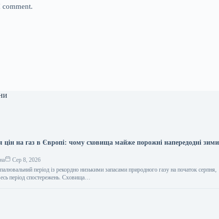
 I comment.
ни
я цін на газ в Європі: чому сховища майже порожні напередодні зим
на
Сер 8, 2026
опалювальний період із рекордно низькими запасами природного газу на початок серпня,
весь період спостережень. Сховища…