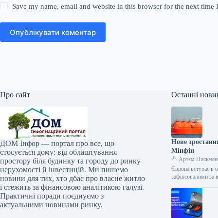
Save my name, email and website in this browser for the next time
Опублікувати коментар
Про сайт
Останні нови
Нове зростанн
ДОМ Інфор — портал про все, що
Мінфін
стосується дому: від облаштування
Артем Письмен
простору біля будинку та городу до ринку
нерухомості й інвестицій. Ми пишемо
Європа вступає в 
зафіксованими за 
новини для тих, хто дбає про власне житло
і стежить за фінансовою аналітикою галузі.
Практичні поради поєднуємо з
актуальними новинами ринку.