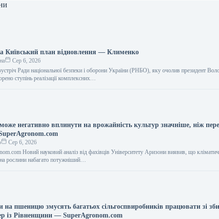
ни
а Київський план відновлення — Клименко
на
Сер 6, 2026
зустріч Ради національної безпеки і оборони України (РНБО), яку очолив президент Во
орено ступінь реалізації комплексних…
 може негативно вплинути на врожайність культур значніше, ніж пер
 SuperAgronom.com
о
Сер 6, 2026
nom.com Новий науковий аналіз від фахівців Університету Аризони виявив, що кліматич
 на рослини набагато потужніший…
ни на пшеницю змусять багатьох сільгоспвиробників працювати зі зб
ер із Рівненщини — SuperAgronom.com