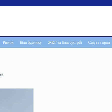
Ринок
Біля будинку
ЖКГ та благоустрій
Сад та город
ії