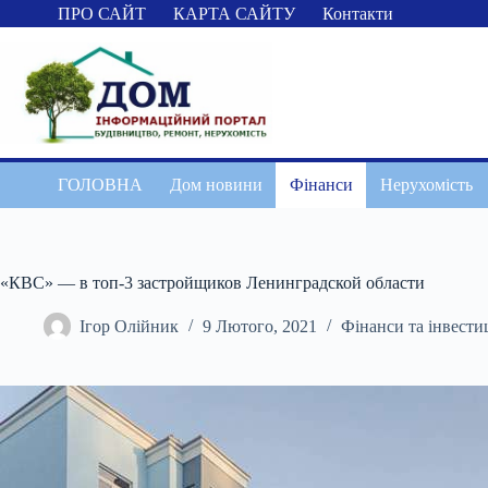
Перейти
ПРО САЙТ
КАРТА САЙТУ
Контакти
до
вмісту
ГОЛОВНА
Дом новини
Фінанси
Нерухомість
«КВС» — в топ-3 застройщиков Ленинградской области
Ігор Олійник
9 Лютого, 2021
Фінанси та інвестиц