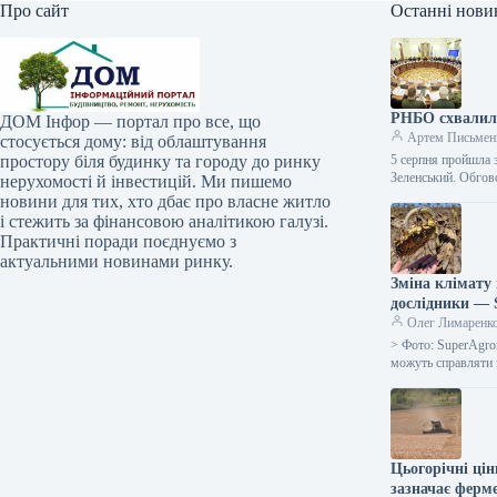
Про сайт
Останні нови
РНБО схвалил
ДОМ Інфор — портал про все, що
Артем Письмен
стосується дому: від облаштування
простору біля будинку та городу до ринку
5 серпня пройшла 
Зеленський. Обгов
нерухомості й інвестицій. Ми пишемо
новини для тих, хто дбає про власне житло
і стежить за фінансовою аналітикою галузі.
Практичні поради поєднуємо з
актуальними новинами ринку.
Зміна клімату
дослідники —
Олег Лимаренк
> Фото: SuperAgro
можуть справляти
Цьогорічні ці
зазначає ферм