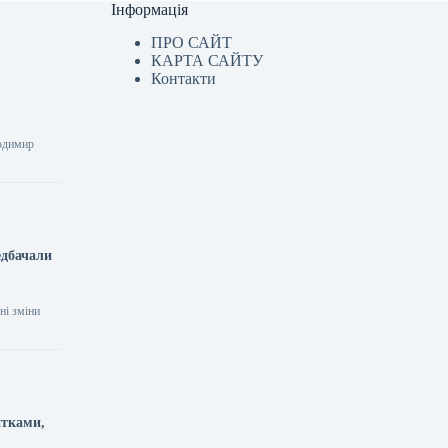
Інформація
ПРО САЙТ
КАРТА САЙТУ
Контакти
лодимир
едбачали
ні зміни
итками,