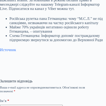
важливих новин. За новинами в режимі онлайн прямо в
месенджері слідкуйте на нашому Telegram-каналі
Інформатор
Live
. Підписатися на канал у Viber можна
тут
.
Російська рулетка пана Гетманцева: чому “М.С.Л.” не під
санкціями, незважаючи на частку російського капіталу
Майже 70% українців негативно оцінили роботу
Гетманцева, – опитування
Схема Гетманцева: Інформатор допоміг постраждалому
підприємцю звернутися за допомогою до Верховної Ради
Источник
Залишити відповідь
Ваша e-mail адреса не оприлюднюватиметься.
Обов’язкові поля
позначені
*
Ім’я
*