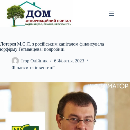
Перейти
до
вмісту
Лотерея М.С.Л. з російським капіталом фінансувала
юрфірму Гетманцева: подробиці
Ігор Олійник
6 Жовтня, 2023
Фінанси та інвестиції