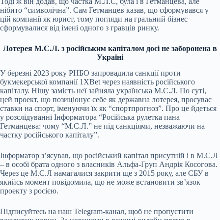
Тоді ж він додав, що частка М.Л.С, була і в Гетманцева, але
нібито “символічна”. Сам Гетманцев казав, що сформувався у
цій компанії як юрист, тому погляди на гральний бізнес
сформувалися від імені одного з гравців ринку.
Лотерея М.С.Л. з російським капіталом досі не заборонена в
Україні
У березні 2023 року РНБО запровадила санкції проти
букмекерської компанії 1XBet через наявність російського
капіталу. Нішу замість неї зайняла українська М.С.Л. По суті,
цей проект, що позиціонує себе як державна лотерея, просуває
ставки на спорт,
іменуючи їх як “спортпрогноз”
. Про це йдеться
у розслідуванні Інформатора
“Російська рулетка пана
Гетманцева: чому “М.С.Л.” не під санкціями, незважаючи на
частку російського капіталу”
.
Інформатор зʼясував, що
російський капітал присутній і в М.С.Л
– в особі брата одного з власників Альфа-Груп Андрія Косогова.
Через це М.С.Л намагалися закрити ще з 2015 року, але СБУ в
якийсь момент повідомила, що не може встановити звʼязок
проекту з росією.
Підписуйтесь на наш
Telegram-канал
, щоб не пропустити