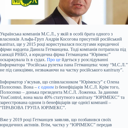
Українська компанія М.С.Л., у якій в особі брата одного з
власників Альфа-Груп Андрія Косогова присутній російський
капітал, ще у 2015 році користувалася послугами
юридичної
фірми нардепа Данила Гетманцева. Тоді компанія потрапила під
санкції РНБО, а юридична фірма Гетманцева “Юрімекс”
оскаржувала їх в судах.
Про це
йдеться у розслідуванні
Інформатора
“Російська рулетка пана Гетманцева: чому “М.С.Л.”
не під санкціями, незважаючи на частку російського капіталу”
.
Інформатор з’ясував, що співвласником “Юрімексу” є Олена
Полосенко. Вона –
є одним
із бенефіціарів М.С.Л.
Крім того,
Полосенко – донька президента М.С.Л. Ложенка. За даними
YouControl, вона мала 40% статутного капіталу “ЮРІМЕКС” та
зареєстрована одним із бенефіціарів ще однієї компанії –
“ПРАВОВА ГРУПА ЮРІМЕКС”.
Вже у 2019 році Гетманцев заявляв, що позбавився своїх
юридичних активів. Втім, частку у “ЮРІМЕКС” передав