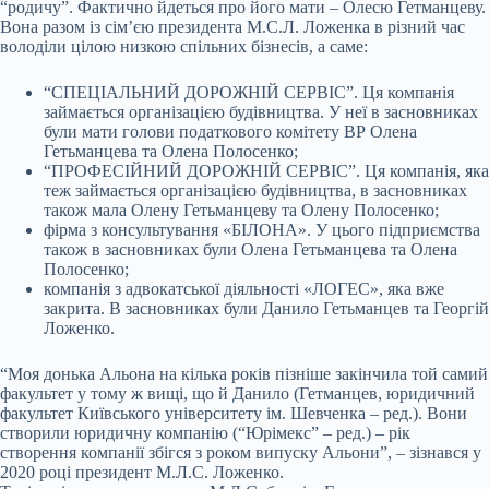
“родичу”. Фактично йдеться про його мати – Олесю Гетманцеву.
Вона разом із сім’єю президента М.С.Л. Ложенка в різний час
володіли цілою низкою спільних бізнесів, а саме:
“СПЕЦІАЛЬНИЙ ДОРОЖНІЙ СЕРВІС”. Ця компанія
займається організацією будівництва. У неї в засновниках
були мати голови податкового комітету ВР Олена
Гетьманцева та Олена Полосенко;
“ПРОФЕСІЙНИЙ ДОРОЖНІЙ СЕРВІС”. Ця компанія, яка
теж займається організацією будівництва, в засновниках
також мала Олену Гетьманцеву та Олену Полосенко;
фірма з консультування «БІЛОНА». У цього підприємства
також в засновниках були Олена Гетьманцева та Олена
Полосенко;
компанія з адвокатської діяльності «ЛОГЕС», яка вже
закрита. В засновниках були Данило Гетьманцев та Георгій
Ложенко.
“Моя донька Альона на кілька років пізніше закінчила той самий
факультет у тому ж вищі, що й Данило (Гетманцев, юридичний
факультет Київського університету ім. Шевченка – ред.). Вони
створили юридичну компанію (“Юрімекс” – ред.) – рік
створення компанії збігся з роком випуску Альони”, – зізнався у
2020 році президент М.Л.С. Ложенко.