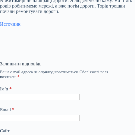
В Житомирі не найкращі дороги. Я людям чесно кажу: ми пʼять
років робитимемо мережі, а вже потім дороги. Торік трошки
почали ремонтувати дороги.
Источник
Залишити відповідь
Ваша e-mail адреса не оприлюднюватиметься.
Обов’язкові поля
позначені
*
Ім’я
*
Email
*
Сайт