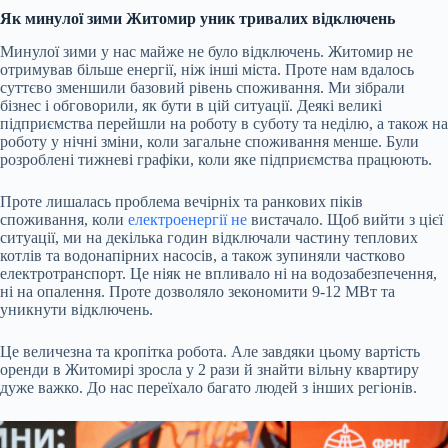
Як минулої зими Житомир уник тривалих відключень
Минулої зими у нас майже не було відключень. Житомир не
отримував більше енергії, ніж інші міста. Проте нам вдалось
суттєво зменшили базовий рівень споживання. Ми зібрали
бізнес і обговорили, як бути в цій ситуації. Деякі великі
підприємства перейшли на роботу в суботу та неділю, а також на
роботу у нічні зміни, коли загальне споживання менше. Були
розроблені тижневі графіки, коли яке підприємства працюють.
Проте лишалась проблема вечірніх та ранкових піків
споживання, коли
електроенергії не
вистачало. Щоб вийти з цієї
ситуації, ми на декілька годин відключали частину теплових
котлів та водонапірних насосів, а також зупиняли частково
електротранспорт. Це ніяк не впливало ні на водозабезпечення,
ні на опалення. Проте дозволяло зекономити 9-12 МВт та
уникнути відключень.
Це величезна та кропітка робота. Але завдяки цьому вартість
оренди в Житомирі зросла у 2 рази й знайти вільну квартиру
дуже важко. До нас переїхало багато людей з інших регіонів.