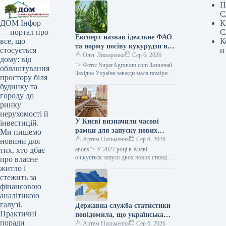
П
С
К
ДОМ Інфор
С
— портал про
Експерт назвав ідеальне ФАО
К
все, що
та норму посіву кукурудзи на
и
стосується
силос для західного регіону
Олег Лимаренко
Сер 6, 2026
дому: від
України — SuperAgronom.com
“> Фото: SuperAgronom.com Зазвичай
облаштування
Західна Україна завжди мала помірний
простору біля
клімат, з достатніми опадами,
будинку та
вважалася зоною належного
городу до
зволоження, відповідно в цьому…
ринку
нерухомості й
У Києві визначили часові
інвестицій.
рамки для запуску нових
Ми пишемо
станцій метрополітену в
Артем Письменна
Сер 6, 2026
новини для
напрямку Виноградаря,
anons”> У 2027 році в Києві
тих, хто дбає
повідомив Мінфін.
очікується запуск двох нових станцій
про власне
метрополітену, а в 2029 році —
житло і
ще однієї. Ці наміри закладено
стежить за
у проєкті Програми соціально-
фінансовою
економічного
аналітикою
галузі.
Державна служба статистики
Практичні
повідомила, що українська
поради
економіка відновила
Артем Письменна
Сер 6, 2026