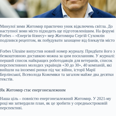
Минулої зими Житомир практично уник відключень світла. До
наступної зими місто підходить ще підготовленішим. На форумі
Forbes – «Енергія бізнесу» мер Житомира Сергій
Сухомлін
поділився рецептом, як побудувати захищене від блекаутів місто
Forbes Ukraine випустив новий номер журналу. Придбати його з
безкоштовною доставкою можна за цим посиланням. У журналі:
перший список найкращих роботодавців для ветеранів, список
перспективних молодих українців «30 до 30», 40 компаній, які
вийшли на іноземні ринки під час війни, історії Марії
Берлінської, Всеволода Кожемяки та загалом майже два десятки
текстів.
Як Житомир стає енергонезалежним
Наша ціль – повністю енергонезалежний Житомир. У 2021-му
році ми затвердили план, як це зробити у середньостроковій
перспективі.