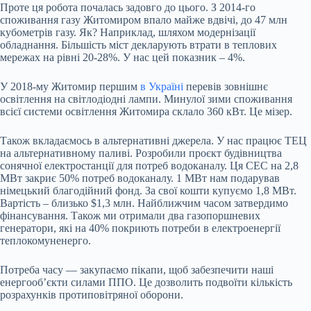
Проте ця робота почалась задовго до цього. З 2014-го
споживання газу Житомиром впало майже вдвічі, до 47 млн
кубометрів газу. Як? Наприклад, шляхом модернізації
обладнання. Більшість міст декларують втрати в теплових
мережах на рівні 20-28%. У нас цей показник – 4%.
У 2018-му Житомир першим
в Україні
перевів зовнішнє
освітлення на світлодіодні лампи. Минулої зими споживання
всієї системи освітлення Житомира склало 360 кВт. Це мізер.
Також вкладаємось в альтернативні джерела. У нас працює ТЕЦ
на альтернативному паливі. Розробили проєкт будівництва
сонячної електростанції для потреб водоканалу. Ця СЕС на 2,8
МВт закриє 50% потреб водоканалу. 1 МВт нам подарував
німецький благодійний фонд. За свої кошти купуємо 1,8 МВт.
Вартість – близько $1,3 млн. Найближчим часом затвердимо
фінансування. Також ми отримали два газопоршневих
генератори, які на 40% покриють потреби в електроенергії
теплокомуненерго.
Потреба часу — закупаємо пікапи, щоб забезпечити наші
енергообʼєкти силами ППО. Це дозволить подвоїти кількість
розрахунків протиповітряної оборони.