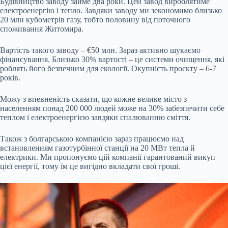
Будівництво заводу займе два роки. Цей завод вироблятиме
електроенергію і тепло. Завдяки заводу ми зекономимо близько
20 млн кубометрів газу, тобто половину від поточного
споживання Житомира.
Вартість такого заводу – €50 млн. Зараз активно шукаємо
фінансування. Близько 30% вартості – це системи очищення, які
роблять його безпечним для екології. Окупність проєкту – 6-7
років.
Можу з впевненість сказати, що кожне велике місто з
населенням понад 200 000 людей може на 30% забезпечити себе
теплом і електроенергією завдяки спалюванню сміття.
Також з болгарською компанією зараз працюємо над
встановленням газотурбінної станції на 20 МВт тепла й
електрики. Ми пропонуємо цій компанії гарантований викуп
цієї енергії, тому їм це вигідно вкладати свої гроші.