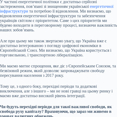
У частині енергетичної політики є достатньо серйозні
застереження, повʼязані зі знищенням української
енергетичної
інфраструктури
та потребою її відновлення. Ми визнаємо, що
відновлення енергетичної інфраструктури та забезпечення
українців світлом є пріоритетом. Саме з цих пріоритетів ми
будемо виходити в переговорному процесі, визнаючи важливість
наших зобовʼязань.
Але при цьому ми також звертаємо увагу, що Україна вже є
достатньо інтегрованою з погляду цифрової економіки в
Європейський Союз. Ми визнаємо, що Україна користується і
торговельною, і транспортною лібералізацією.
Ми маємо митне спрощення, яке діє з Європейським Союзом, та
безвізовий режим, який дозволяє запроваджувати свободу
пересування населення з 2017 року.
Тому це, з одного боку, перехідні періоди та додаткові
виключення, але з іншого – ми не нові гравці на цьому ринку і
маємо вже достатньо високий рівень інтеграції.
Чи будуть перехідні періоди для такої важливої свободи, як
свобода руху капіталу? Враховуючи, що зараз ми живемо в
умовах валютних обмежень.