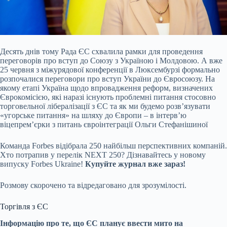
Десять днів тому Рада ЄС схвалила рамки для проведення
переговорів про вступ до Союзу з Україною і Молдовою. А вже
25 червня з міжурядової конференції в Люксембурзі
формально
розпочалися переговори про вступ України до Євросоюзу. На
якому етапі Україна щодо впровадження реформ, визначених
Єврокомісією, які наразі існують проблемні питання стосовно
торговельної лібералізації з ЄС та як ми будемо розвʼязувати
«угорське питання» на шляху до Європи – в інтервʼю
віцепремʼєрки з питань євроінтеграції Ольги Стефанішиної
Команда Forbes відібрала 250 найбільш перспективних компаній.
Хто потрапив у перелік NEXT 250? Дізнавайтесь у новому
випуску Forbes Ukraine!
Купуйте журнал вже зараз!
Розмову скорочено та відредаговано для зрозумілості.
Торгівля з ЄС
Інформацію про те, що ЄС планує ввести мито на