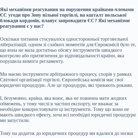
Які механізми реагування на порушення країнами-членами
ЄС угоди про Зону вільної торгівлі, на кшталт польської
блокади кордонів, планує запровадити ЄС? Які механізми
реагування є у нас?
Оскільки питання стосувалося односторонньої торговельної
лібералізації, одним зі слабких моментів для Єврокомісії було те,
що вона не мала достатньо обсягу інструментів швидкого
контролю або притягнення до відповідальності країни, яка
порушила вимоги регламенту.
Ми маємо інструменти арбітражного процесу, спорів у рамках
Світової організації торгівлі. Європейська комісія має свої
юридичні процедури. Але це процедури, які тривають роками.
І, безумовно, країна, яка воює, яка не повинна мати жодних
обмежень, у тому числі в частині експорту, не вважає за
необхідне використовувати ці інструменти. Тому що вони не
мають швидкого ефекту, хоча всі необхідні юридичні процедури
ми запустили.
Тому на додаток до юридичних процедур ми вдалися до низки