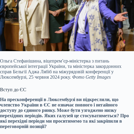
Ольга Стефанішина, віцепрем’єр-міністерка з питань
європейської інтеграції України, та міністерка закордонних
справ Бельгії Аджа Лябіб на міжурядовій конференції у
Люксембурзі, 25 червня 2024 року.
Фото Getty Images
Вступ до ЄС
На пресконференції в Люксембурзі ви підкреслили, що
членство України в ЄС не означає повного і негайного
доступу до єдиного ринку. Може бути узгоджено низку
перехідних періодів. Яких галузей це стосуватиметься? Про
які перехідні періоди ми проситимемо та які закріпили в
переговорній позиції?