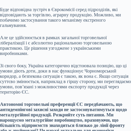
Буде відповідна зустріч в Єврокомісії серед підрозділів, які
відповідають за торгівлю, аграрну продукцію. Можливо, ми
побачимо застосування такого механізму екстреного
гальмування.
Але це здійснюється в рамках загальної торговельної
лібералізації і є абсолютно раціональною торговельною
практикою. Це рішення узгоджене з українськими
виробниками.
Зі свого боку, Україна категорично відстоювала позицію, що ці
умови діють доти, доки в нас функціонує Чорноморський
коридор, а безпекова ситуація є такою, як вона є. Якщо ситуація
суттєво змінюється, наприклад в гіршу сторону, ми переглядаємо
умови, повʼязані з можливостями експорту продукції через
територію ЄС.
Автономні торговельні преференції ЄС передбачають, що
антидемпінгові захисні заходи не застосовуватимуться щодо
металургійної продукції. Розкрийте суть питання. Ми
нарощуємо металургійне виробництво, враховуючи, що
більшість підприємств знаходиться близько до лінії фронту
або ж зруйновані? Це наразі актуально для економіки