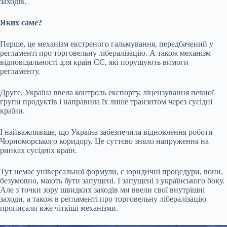
заходів.
Яких саме?
Перше, це механізм екстреного гальмування, передбачений у
регламенті про торговельну лібералізацію. А також механізм
відповідальності для країн ЄС, які порушують вимоги
регламенту.
Друге, Україна ввела контроль експорту, ліцензування певної
групи продуктів і направила їх лише транзитом через сусідні
країни.
І найважливіше, що Україна забезпечила відновлення роботи
Чорноморського коридору. Це суттєво зняло напруження на
ринках сусідніх країн.
Тут немає універсальної формули, є юридичні процедури, вони,
безумовно, мають бути запущені. І запущені з українського боку.
Але з точки зору швидких заходів ми ввели свої внутрішні
заходи, а також в регламенті про торговельну лібералізацію
прописали вже чіткіші механізми.