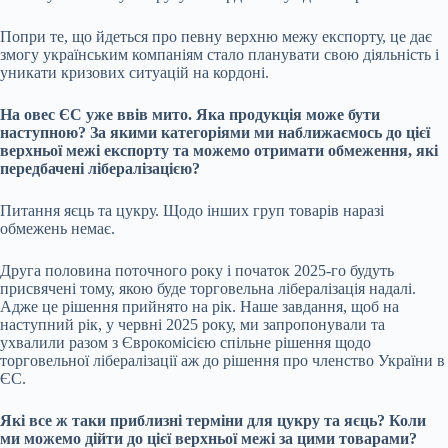
Попри те, що йдеться про певну верхню межу експорту, це дає
змогу українським компаніям стало планувати свою діяльність і
уникати кризових ситуацій на кордоні.
На овес ЄС уже ввів мито. Яка продукція може бути
наступною? За якими категоріями ми наближаємось до цієї
верхньої межі експорту та можемо отримати обмеження, які
передбачені лібералізацією?
Питання яєць та цукру. Щодо інших груп товарів наразі
обмежень немає.
Друга половина поточного року і початок 2025-го будуть
присвячені тому, якою буде торговельна лібералізація надалі.
Адже це рішення прийнято на рік. Наше завдання, щоб на
наступний рік, у червні 2025 року, ми запропонували та
ухвалили разом з Єврокомісією спільне рішення щодо
торговельної лібералізації аж до рішення про членство України в
ЄС.
Які все ж таки приблизні терміни для цукру та яєць? Коли
ми можемо дійти до цієї верхньої межі за цими товарами?