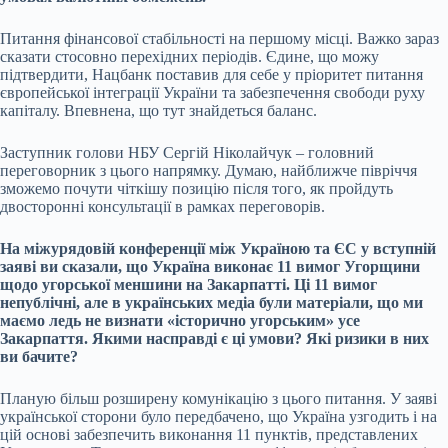
Питання фінансової стабільності на першому місці. Важко зараз
сказати стосовно перехідних періодів. Єдине, що можу
підтвердити, Нацбанк поставив для себе у пріоритет питання
європейської інтеграції України та забезпечення свободи руху
капіталу. Впевнена, що тут знайдеться баланс.
Заступник голови НБУ Сергій Ніколайчук – головний
переговорник з цього напрямку. Думаю, найближче півріччя
зможемо почути чіткішу позицію після того, як пройдуть
двосторонні консультації в рамках переговорів.
На
міжурядовій конференції між Україною та ЄС
у вступній
заяві ви сказали, що Україна виконає 11 вимог Угорщини
щодо угорської меншини на Закарпатті. Ці 11 вимог
непублічні, але в українських медіа були матеріали, що ми
маємо ледь не визнати «історично угорським» усе
Закарпаття. Якими насправді є ці умови? Які ризики в них
ви бачите?
Планую більш розширену комунікацію з цього питання. У заяві
української сторони було передбачено, що Україна узгодить і на
цій основі забезпечить виконання 11 пунктів, представлених