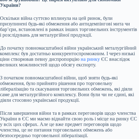
України?
Оскільки війна суттєво вплинула на цей ринок, були
призупинені будь-які обмеження або антидемпінгові мита чи
барʼєри, встановлені в рамках інших торговельних інструментів
і розслідувань для металургійної продукції.
До початку повномасштабної війни український металургійний
комплекс був достатньо конкурентоспроможним. І через низькі
ціни створював певну диспропорцію
на ринку
ЄС внаслідок
великих можливостей щодо обсягу експорту.
З початком повномасштабної війни, щоб зняти будь-які
обмеження, було прийнято рішення про торговельну
лібералізацію та скасування торговельних обмежень, які діяли
саме для металургійного комплексу. Вони були чи не єдині, які
діяли стосовно української продукції.
Після завершення війни та в рамках переговорів щодо членства
України в ЄС ми маємо віднайти свою роль і місце на ринку ЄС
у всіх цих сферах. Але це вже предмет переговорів щодо
членства, це не питання торговельних обмежень або
безпосередньо торговельної лібералізації.