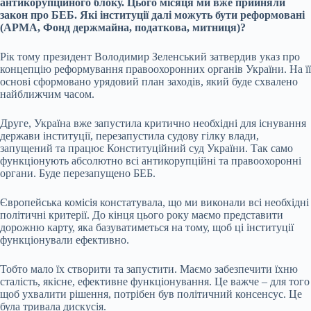
антикорупційного блоку. Цього місяця ми вже прийняли
закон про БЕБ. Які інституції далі можуть бути реформовані
(АРМА, Фонд держмайна, податкова, митниця)?
Рік тому президент Володимир Зеленський затвердив указ про
концепцію реформування правоохоронних органів України. На її
основі сформовано урядовий план заходів, який буде схвалено
найближчим часом.
Друге, Україна вже запустила критично необхідні для існування
держави інституції, перезапустила судову гілку влади,
запущений та працює Конституційний суд України. Так само
функціонують абсолютно всі антикорупційні та правоохоронні
органи. Буде перезапущено БЕБ.
Європейська комісія констатувала, що ми виконали всі необхідні
політичні критерії. До кінця цього року маємо представити
дорожню карту, яка базуватиметься на тому, щоб ці інституції
функціонували ефективно.
Тобто мало їх створити та запустити. Маємо забезпечити їхню
сталість, якісне, ефективне функціонування. Це важче – для того
щоб ухвалити рішення, потрібен був політичний консенсус. Це
була тривала дискусія.