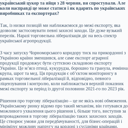
український цукор та яйця з 28 червня, ви спростували. Але
коли насправді це може статися і як вдарить по українських
виробниках та експортерах?
Так, із низки позицій ми наближаємося до межі експорту, яка
дозволяє застосовувати певні захисні заходи. Це дуже вузький
перелік. Наразі торговельна лібералізація діє на весь спектр
української агропродукції.
З часу запуску Чорноморського коридору тиск на прикордонні з
Україною країни зменшився, але саме експорт аграрної
продукції продовжує бути суттєвою складовою експорту
України. Це мʼясо птиці, кукурудза, борошно та гранула, ячмінна
крупа, шрот та мед. Ця продукція є обʼєктом моніторингу в
рамках торговельної лібералізації й, відповідно, певного
ліцензування і контролю, коли наближається верхній показник
межі експорту за період із другої половини 2021-го по 2023 рік.
Рішення про торгову лібералізацію – це не якісь нові обмеження.
Українському ринку відомо про такий механізм, він готувався до
можливого ухвалення цього рішення і, більше того, виступив за
впровадження в торгову лібералізацію таких захисних заходів.
Це створює умови для передбачуваності, для бізнес-операцій і
мінімізує можливу напругу на кордоні з сусідніми країнами.