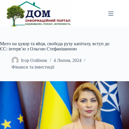
Перейти
до
вмісту
Мито на цукор та яйця, свобода руху капіталу, вступ до
ЄС: інтерв’ю з Ольгою Стефанішиною
Ігор Олійник
4 Липня, 2024
Фінанси та інвестиції