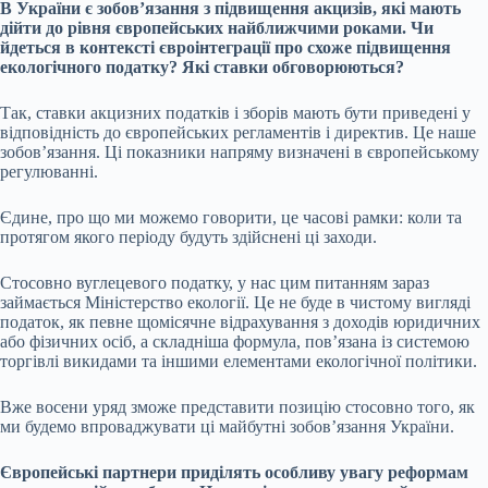
В України є зобовʼязання з підвищення акцизів, які мають
дійти до рівня європейських найближчими роками. Чи
йдеться в контексті євроінтеграції про схоже підвищення
екологічного податку? Які ставки обговорюються?
Так, ставки акцизних податків і зборів мають бути приведені у
відповідність до європейських регламентів і директив. Це наше
зобов’язання. Ці показники напряму визначені в європейському
регулюванні.
Єдине, про що ми можемо говорити, це часові рамки: коли та
протягом якого періоду будуть здійснені ці заходи.
Стосовно вуглецевого податку, у нас цим питанням зараз
займається Міністерство екології. Це не буде в чистому вигляді
податок, як певне щомісячне відрахування з доходів юридичних
або фізичних осіб, а складніша формула, повʼязана із системою
торгівлі викидами та іншими елементами екологічної політики.
Вже восени уряд зможе представити позицію стосовно того, як
ми будемо впроваджувати ці майбутні зобовʼязання України.
Європейські партнери приділять особливу увагу реформам