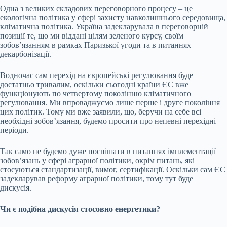
Одна з великих складових переговорного процесу – це
екологічна політика у сфері захисту навколишнього середовища,
кліматична політика. Україна задекларувала в переговорній
позиції те, що ми віддані цілям зеленого курсу, своїм
зобовʼязанням в рамках Паризької угоди та в питаннях
декарбонізації.
Водночас сам перехід на європейські регулювання буде
достатньо тривалим, оскільки сьогодні країни ЄС вже
функціонують по четвертому поколінню кліматичного
регулювання. Ми впроваджуємо лише перше і друге покоління
цих політик. Тому ми вже заявили, що, беручи на себе всі
необхідні зобовʼязання, будемо просити про непевні перехідні
періоди.
Так само не будемо дуже поспішати в питаннях імплементації
зобовʼязань у сфері аграрної політики, окрім питань, які
стосуються стандартизації, вимог, сертифікації. Оскільки сам ЄС
задекларував реформу аграрної політики, тому тут буде
дискусія.
Чи є подібна дискусія стосовно енергетики?