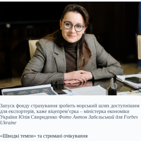
Запуск фонду страхування зробить морський шлях доступнішим
для експортерів, каже віцепрем’єрка – міністерка економіки
України Юлія Свириденко
Фото Антон Забєльський для Forbes
Ukraine
«Швидкі темпи» та стримані очікування