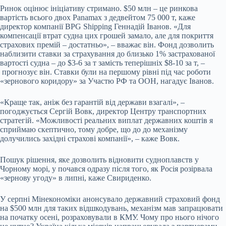
Ринок оцінює ініціативу стримано. $50 млн – це ринкова
вартість всього двох Panamax з
дедвейтом
75 000 т, каже
директор компанії BPG Shipping Геннадій Іванов. «Для
компенсації втрат судна цих грошей замало, але для покриття
страхових премій – достатньо», – вважає він. Фонд дозволить
наблизити ставки за страхування до близько 1% застрахованої
вартості судна – до $3-6 за т замість теперішніх $8-10 за т, –
прогнозує він. Ставки були на першому рівні під час роботи
«зернового коридору» за Участю РФ та ООН, нагадує Іванов.
«Краще так, аніж без гарантій від держави взагалі», –
погоджується Сергій Вовк, директор Центру транспортних
стратегій. «Можливості реальних виплат державних коштів я
сприймаю скептично, тому добре, що до до механізму
долучились західні страхові компанії», – каже Вовк.
Пошук рішення, яке дозволить відновити судноплавств у
Чорному морі, у почався одразу після того, як Росія розірвала
«зернову угоду» в липні, каже Свириденко.
У серпні Мінекономіки анонсувало державний страховий фонд
на $500 млн для таких відшкодувань, механізм мав запрацювати
на початку осені, розраховували в КМУ. Чому про нього нічого