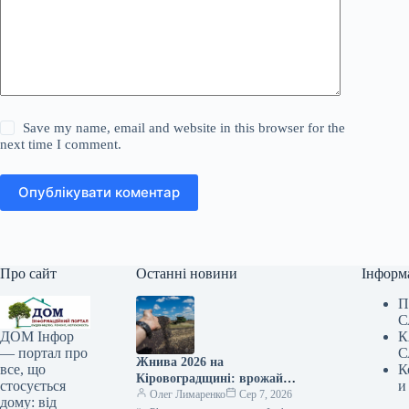
Save my name, email and website in this browser for the
next time I comment.
Опублікувати коментар
Про сайт
Останні новини
Інформ
П
С
К
ДОМ Інфор
С
— портал про
Жнива 2026 на
К
все, що
Кіровоградщині: врожай
и
стосується
ранніх культур вищий за
Олег Лимаренко
Сер 7, 2026
дому: від