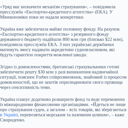
«Уряд має визначити механізм страхування», – повідомила
пресслужба «Експортно-кредитного агентства» (ЕКА). У
Мінекономіки поки не надали конкретики.
Україна вже забезпечила майже половину фонду. На рахунок
«Експортно-кредитного агентства» з резервного фонду
державного бюджету надійшли 800 млн грн (близько $22 млн),
повідомила пресслужба ЕКА. З них українські держбанки
матимуть змогу надавати акредитиви судновласником, які
будуть гарантією покриття можливої шкоди.
Згідно із домовленостями, британські страхувальники готові
забезпечити решту $30 млн у разі виникнення надзвичайної
ситуації, пояснює Forbes співрозмновник, знайомий із процесом
домовленостей, що не захотів оприлюднювати свого прізвища
через сенситивність теми.
Україна планує додатково розширити фонд та веде перемовини
із міжнародними фінансовими організаціями. «Йдеться не лише
про страхування суден, а загалом – всіх товарів, які зберігаються
в Україні
, перевозяться морським та наземним шляхом», – каже
Свириденко.