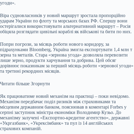
угоди».
Віра судновласників у новий маршрут зростала пропорційно
ударам України по флоту та морських базах РФ. Спершу вони
остерігалися використовувати альтернативний маршрут – Росія
обіцяла розглядати цивільні кораблі як військові та бити по них.
Попри погрози, за місяць роботи нового коридору, за
підрахунками Bloomberg, Україна змогла експортувати 1,4 млн т
зерна та металів. Стара «зернова угода» дозволяла перевозити
лише зерно, продукти харчування та добрива. Цей обсяг
дорівнює показникам за перший місяць роботи «зернової угоди»
та третині рекордних місяців.
Читати більше
Згорнути
Як працюватиме новий механізм на практиці – поки невідомо.
Механізм передбачає поділ ризиків між страховиками та
місцевим державним банком, пояснював в коментарі Forbes у
серпні заступник міністра економіки Володимир Кузьо. До
механізму залучені «Експортно-кредитне агентство», державні
«Укргазбанк», «Укрексімбанк» та пул із 14 англійських
страхових компаній.