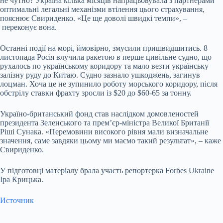
не чутно? Україна кілька місяців напрацьовувала з партнерами
оптимальні легальні механізми втілення цього страхування,
пояснює Свириденко. «Це ще доволі швидкі темпи», –
переконує вона.
Останні події на морі, ймовірно, змусили пришвидшитись. 8
листопада Росія влучила ракетою в перше цивільне судно, що
рухалось по українському коридору та мало везти українську
залізну руду до Китаю. Судно зазнало ушкоджень, загинув
лоцман. Хоча це не зупинило роботу морського коридору, після
обстрілу ставки фрахту зросли із $20 до $60-65 за тонну.
Україно-британський фонд став наслідком домовленостей
президента Зеленського та премʼєр-міністра Великої Британії
Ріші Сунака. «Перемовини високого рівня мали визначальне
значення, саме завдяки цьому ми маємо такий результат», – каже
Свириденко.
У підготовці матеріалу брала участь репортерка Forbes Ukraine
Іра Крицька.
Источник