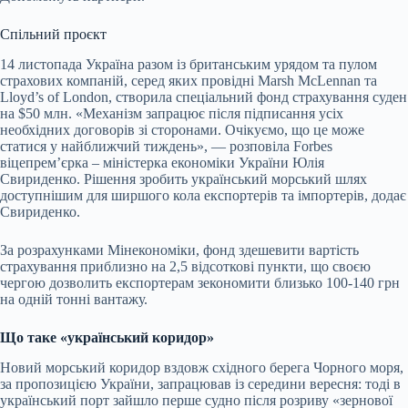
Спільний проєкт
14 листопада Україна разом із британським урядом та
пулом
страхових компаній, серед яких провідні Marsh McLennan та
Lloyd’s of London, створила спеціальний фонд страхування суден
на $50 млн. «Механізм запрацює після підписання усіх
необхідних договорів зі сторонами. Очікуємо, що це може
статися у найближчий тиждень», — розповіла Forbes
віцепрем’єрка – міністерка економіки України Юлія
Свириденко. Рішення зробить український морський шлях
доступнішим для ширшого кола експортерів та імпортерів, додає
Свириденко.
За розрахунками Мінекономіки, фонд здешевити вартість
страхування приблизно на 2,5 відсоткові пункти, що своєю
чергою дозволить експортерам зекономити близько 100-140 грн
на одній тонні вантажу.
Що таке «український коридор»
Новий морський коридор вздовж східного берега Чорного моря,
за пропозицією України, запрацював із середини вересня: тоді в
український порт зайшло перше судно після розриву «зернової