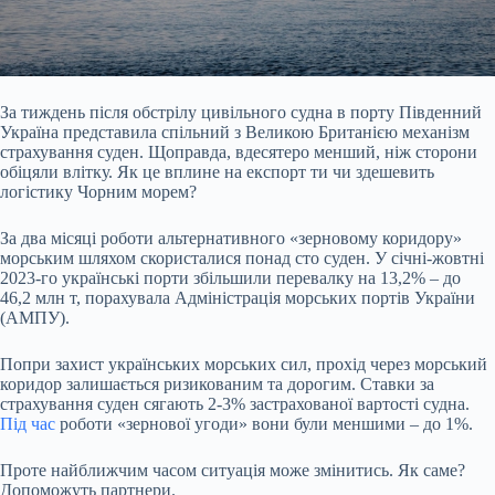
За тиждень після обстрілу цивільного судна в порту Південний
Україна представила спільний з Великою Британією механізм
страхування суден. Щоправда, вдесятеро менший, ніж
сторони
обіцяли влітку. Як це вплине на експорт ти чи здешевить
логістику Чорним морем?
За два місяці роботи альтернативного «зерновому коридору»
морським шляхом скористалися понад сто суден. У січні-жовтні
2023-го українські порти збільшили перевалку на 13,2% – до
46,2 млн т
, порахувала Адміністрація морських портів України
(АМПУ).
Попри захист українських морських сил, прохід через морський
коридор залишається ризикованим та дорогим. Ставки за
страхування суден сягають 2-3% застрахованої вартості судна.
Під час
роботи
«зернової угоди»
вони були меншими – до 1%.
Проте найближчим часом ситуація може змінитись. Як саме?
Допоможуть партнери.