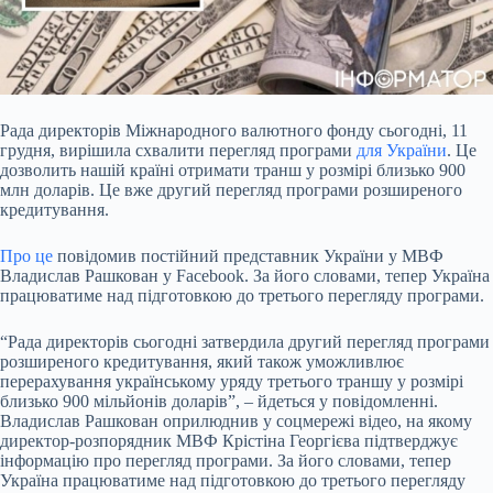
Рада директорів Міжнародного валютного фонду сьогодні, 11
грудня, вирішила схвалити перегляд програми
для України
. Це
дозволить нашій країні отримати транш у розмірі
близько 900
млн доларів. Це вже другий перегляд програми розширеного
кредитування.
Про це
повідомив постійний представник України у МВФ
Владислав Рашкован у Facebook. За його словами, тепер Україна
працюватиме над підготовкою до третього перегляду програми.
“Рада директорів сьогодні затвердила другий перегляд програми
розширеного кредитування, який також уможливлює
перерахування українському уряду третього траншу у розмірі
близько 900 мільйонів доларів”, – йдеться у повідомленні.
Владислав Рашкован оприлюднив у соцмережі відео, на якому
директор-розпорядник МВФ Крістіна Георгієва підтверджує
інформацію про перегляд програми. За його словами, тепер
Україна працюватиме над підготовкою до третього перегляду