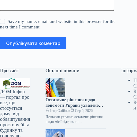
Save my name, email and website in this browser for the
next time I comment.
Опублікувати коментар
Про сайт
Останні новини
Інформ
П
С
К
ДОМ Інфор
С
— портал про
Остаточне рішення щодо
К
все, що
допомоги Україні ухвалено
и
стосується
Пентагоном.
Ігор Олійник
Сер 6, 2026
дому: від
Пентагон ухвалив остаточне рішення
облаштування
щодо місії підтримки
простору біля
УкраїниМіністерство оборони
будинку та
Сполучених Штатів доручило
городу до
Європейському командуванню