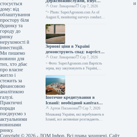
Держспоживслужби, існує
и
стосується
небезпека поширення
Олег Лимаренко
Сер 7, 2026
дому: від
павутинного кліща —
“> Photo: SuperAgronom.com As of
облаштування
SuperAgronom.com
August 6, monitoring surveys conducted
простору біля
in basic farms of the Ivano-Frankivsk
будинку та
region have shown that…
городу до
ринку
нерухомості й
Зернові ціни в Україні
інвестицій.
демонструють спад: вартість
Ми пишемо
пшениці, кукурудзи,
Олег Лимаренко
Сер 7, 2026
новини для
соняшнику, сої та ріпаку при
> Фото: SuperAgronom.com Вартість
тих, хто дбає
закупівлі —
зерна, яку закуповують в Україні,
про власне
продовжує зменшуватися. Це
SuperAgronom.com
житло і
зумовлено активним надходженням
стежить за
нового врожаю та зростанням
фінансовою
пропозиції…
аналітикою
галузі.
Іпотечне кредитування в
Практичні
Іспанії: необхідний капітал
поради
для придбання нерухомості у
Артем Письменна
Сер 7, 2026
поєднуємо з
2026 році — дані Мінфіну
Мешканці України, які перебувають в
актуальними
Іспанії, все активніше розглядають
новинами
варіант придбання нерухомості у
власність за допомогою іпотечного
ринку.
кредитування. Згідно з…
Copyright © 2026 - ДОМ Інфор. Всі права захищені. Сайт