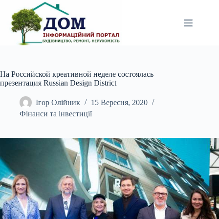
Перейти
до
вмісту
На Российской креативной неделе состоялась
презентация Russian Design District
Ігор Олійник
15 Вересня, 2020
Фінанси та інвестиції