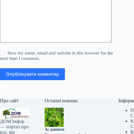
Save my name, email and website in this browser for the
next time I comment.
Опублікувати коментар
Про сайт
Останні новини
Інформ
П
С
К
ДОМ Інфор
С
— портал про
За даними
К
все, що