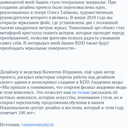
доминантой моей башни стало театральное зазеркалье. При
создании дизайна проекта были переосмыслены идеи,
реализованные в театре Олега Табакова, художественным
руководителем которого я являюсь. В конце 2018 года мы
открыли зеркальное фойе, где установлены две с половиной
тысячи квадратных метров зеркал. Уникальный арт-объект стал
метафорой кристалла таланта актеров, которые проходят череду
преображений, позволяя зрителям познать радость узнавания
самих себя. В интерьерах моей башни RDD также будут
преобладать зеркальные поверхности».
Дизайнер и модельер Валентин Юдашкин, ещё один автор
проекта, раскрыл некоторые секреты работы над дизайном
своего здания и анонсировал создание в RDD Академии моды:
«Мы пришли к пониманию, что откроем филиал академии моды
в этом комплексе. Это позволит нам
не только
рассказать об
истоках живописи, истории искусства, понимании стиля, но и
откроет перспективу продолжения обучения в нашем
Национальном центре дизайна и костюма, который в этом году
отмечает 100 лет».
Источник:
vsenovostroyki.ru