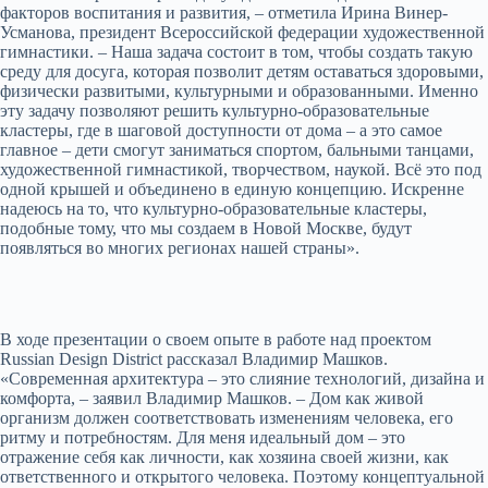
факторов воспитания и развития, – отметила Ирина Винер-
Усманова, президент Всероссийской федерации художественной
гимнастики. – Наша задача состоит в том, чтобы создать такую
среду для досуга, которая позволит детям оставаться здоровыми,
физически развитыми, культурными и образованными. Именно
эту задачу позволяют решить культурно-образовательные
кластеры, где в шаговой доступности от дома – а это самое
главное – дети смогут заниматься спортом, бальными танцами,
художественной гимнастикой, творчеством, наукой. Всё это под
одной крышей и объединено в единую концепцию. Искренне
надеюсь на то, что культурно-образовательные кластеры,
подобные тому, что мы создаем в Новой Москве, будут
появляться во многих регионах нашей страны».
В ходе презентации о своем опыте в работе над проектом
Russian Design District рассказал Владимир Машков.
«Современная архитектура – это слияние технологий, дизайна и
комфорта, – заявил Владимир Машков. – Дом как живой
организм должен соответствовать изменениям человека, его
ритму и потребностям. Для меня идеальный дом – это
отражение себя как личности, как хозяина своей жизни, как
ответственного и открытого человека. Поэтому концептуальной