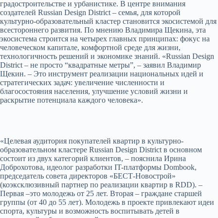
градостроительстве и урбанистике. В центре внимания
создателей Russian Design District – семья, для которой
культурно-образовательный кластер становится экосистемой для
всестороннего развития. По мнению Владимира Щекина, эта
экосистема строится на четырех главных принципах: фокус на
человеческом капитале, комфортной среде для жизни,
технологичность решений и экономике знаний. «Russian Design
District – не просто “квадратные метры”, – заявил Владимир
Щекин. – Это инструмент реализации национальных идей и
стратегических задач: увеличение численности и
благосостояния населения, улучшение условий жизни и
раскрытие потенциала каждого человека».
«Целевая аудитория покупателей квартир в культурно-
образовательном кластере Russian Design District в основном
состоит из двух категорий клиентов, – пояснила Ирина
Доброхотова, идеолог разработки IT-платформы Dombook,
председатель совета директоров «БЕСТ-Новострой»
(коэксклюзивный партнер по реализации квартир в RDD). –
Первая –это молодежь от 25 лет. Вторая – граждане старшей
группы (от 40 до 55 лет). Молодежь в проекте привлекают идеи
спорта, культуры и возможность воспитывать детей в