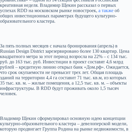
креативная неделя. Владимир Щекин рассказал о первых
успехах RDD на московском рынке новостроек,
а также
об
общих инвестиционных параметрах будущего культурно-
образовательного кластера.
За пять полных месяцев с начала бронирования (апрель) в
Russian Design District зарезервировано более 130 квартир. Цена
квадратного метра за этот период возросла на 22% – с 134 тыс.
руб. до 163 тыс. руб. Инвестиции в проект составят 4,6 млрд
рублей – кредитную линию открыл банк «Дом.рф». Ожидается,
что срок окупаемости не превысит трех лет. Общая площадь
зданий на территории 4,4 га составит 71 тыс. кв.м, из которых
35 тыс. кв. м. – жилые помещения, а 12,5 тыс. кв. м. – объекты
инфраструктуры. В RDD будут проживать около 1,5 тысяч
человек.
Владимир Щекин сформулировал основную идею концепции
культурно-образовательного кластера – девелоперской модели,
которую продвигает Группа Родина на рынке недвижимости, в