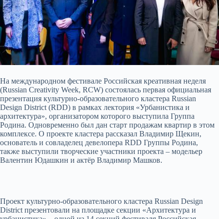
На международном фестивале Российская креативная неделя
(Russian Creativity Week, RCW) состоялась первая официальная
презентация культурно-образовательного кластера Russian
Design District (RDD) в рамках лектория «Урбанистика и
архитектура», организатором которого выступила Группа
Родина. Одновременно был дан старт продажам квартир в этом
комплексе. О проекте кластера рассказал Владимир Щекин,
основатель и совладелец девелопера RDD Группы Родина,
также выступили творческие участники проекта – модельер
Валентин Юдашкин и актёр Владимир Машков.
Проект культурно-образовательного кластера Russian Design
District презентовали на площадке секции «Архитектура и
урбанистика» – одной из 14 секций фестиваля Российская