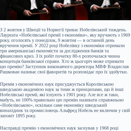
З 2 жовтня у Швеції та Норвегії триває Нобелівський тиждень.
Лауреата «Нобелівської премії з економіки», яку вручають з 1969
року, оголосять у понеділок, 9 жовтня — в
останній день
вручення премії. У 2022 році Нобелівку з економіки отримали
три американські економісти за дослідження банків та
фінансових криз. З їх робіт початку 80-х розпочалася чинна
концепція банківської справи. Хто ж цьогоріч може отримати
цю премію? Заступник виконавчого директора МВФ Владислав
Рашкован називає свої фаворитів та розповідає про їх здобутки.
Премія з економічних наук присуджується Королівською
шведською академією наук за тими ж принципами, що й інші
Нобелівські премії, які існують з 1901 року. Але все ж таки,
мабуть, не 100% правильно цю премію називати справжньою
«Нобелівською», оскільки саме економіку шведський
винахідник та промисловець Альфред Нобель не включив у свій
заповіт 1895 року.
Насправді премію з економічних наук заснував у 1968 році