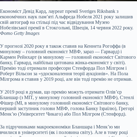
Економіст Девід Кард, лауреат премії Sveriges Riksbank з
економічних наук пам’яті Альфреда Нобеля 2021 року залишив
свій автограф на стільці під час відвідування Музею
Нобелівської премії в Стокгольмі, Швеція, 14 червня 2022 року.
Фото Getty Images
У прогнозі 2020 року я також ставив на Кеннета Рогоффа (в
минулому – головний економіст МВФ, зараз — Гарвард) і
Кармен Рейнхарт (в минулому — головний економіст Світового
банку, Гарвард, найбільш цитована жінка-економіст у світі).
Премію тоді отримали професори Стенфорда Пол Мілгром і
Роберт Вільсон за «удосконалення теорії аукціонів». На Пола
Мілгрома я ставив у 2019 році, але він тоді премію не отримав.
У 2019 році я думав, що премію можуть отримати Олівʼєр
Бланшар (з MIT, у минулому головний економіст МВФ), Стенлі
Фішер (MI, в минулому головний економіст Світового банку,
перший заступник голови МВФ, голова Банку Ізраїлю), Грегорі
Менк’ю (Університет Чикаго) або Пол Мілгром (Стенфорд).
За підручниками макроекономіки Бланшара і Менк’ю ми
вчилися в університеті (як і половина світу). Але в тому році