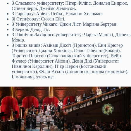
З Єльського університету: Пітер Філіпс, Дональд Ендрюс,
Стівен Беррі, Джеймс Левінсон.
З Гарварду: Аріель Пейкс, Елханан Хелпман.
Зі Стенфорду: Сюзан Ейті.
З Університету Чикаго: Джон Ліст, Маріана Бертран.
З Берклі: Девід Тіс.
З Північно-Західного університету: Чарльз Манскі, Джоель
Мокір.
З інших вишів: Авінаш Діксіт (Принстон), Енн Крюгер
(Університет Джона Хопкінса, Гвідо Табеліні (Боконі),
Торстен Перссон (Стокгольмський університет), Вейн
Фуллер (Університет Айови), Девід Дікі (Університет
Північної Кароліни), Пʼєр Перон (Бостонський
університет), Філіп Агьон (Лондонська школа економіки).
І, можливо, хтось ще.