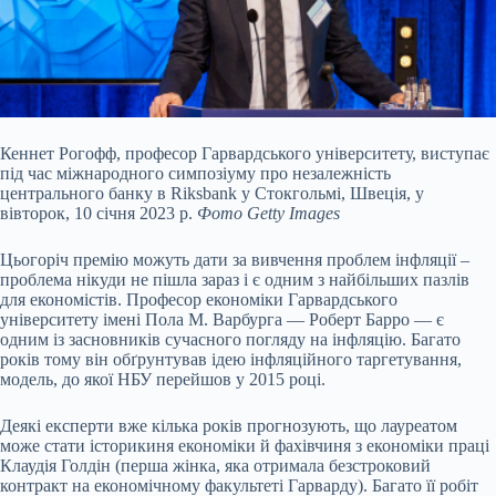
Кеннет Рогофф, професор Гарвардського університету, виступає
під час міжнародного симпозіуму про незалежність
центрального банку в Riksbank у Стокгольмі, Швеція, у
вівторок, 10 січня 2023 р.
Фото Getty Images
Цьогоріч премію можуть дати за вивчення проблем інфляції –
проблема нікуди не пішла зараз і є одним з найбільших пазлів
для економістів. Професор економіки Гарвардського
університету імені Пола М. Варбурга — Роберт Барро — є
одним із засновників сучасного погляду на інфляцію. Багато
років тому він обґрунтував ідею інфляційного таргетування,
модель, до якої НБУ перейшов у 2015 році.
Деякі експерти вже кілька років прогнозують, що лауреатом
може стати історикиня економіки й фахівчиня з економіки праці
Клаудія Голдін (перша жінка, яка отримала безстроковий
контракт на економічному факультеті Гарварду). Багато її робіт