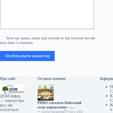
Save my name, email and website in this browser for the
next time I comment.
Опублікувати коментар
Про сайт
Останні новини
Інформ
П
С
К
ДОМ Інфор
С
— портал про
РНБО схвалила Київський
К
все, що
план відновлення —
и
стосується
Клименко
Артем Письменна
Сер 6, 2026