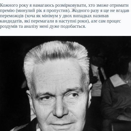
Кожного року я намагаюсь розмірковувати, хто зможе отримати
премію (минулий рік я пропустив). Жодного разу я ще не вгадав
переможців (хоча як мінімум у двох випадках називав
кандидатів, які перемагали в наступні роки), але сам процес
роздумів та аналізу мені дуже подобається.