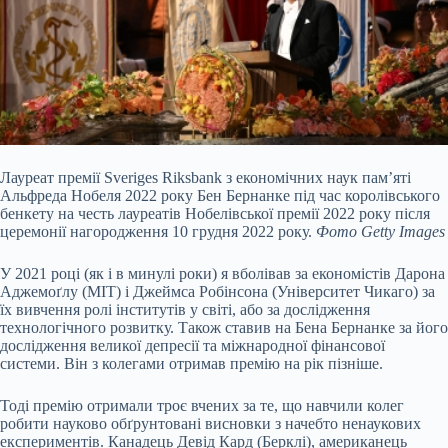
Лауреат премії Sveriges Riksbank з економічних наук пам’яті
Альфреда Нобеля 2022 року Бен Бернанке під час королівського
бенкету на честь лауреатів Нобелівської премії 2022 року після
церемонії нагородження 10 грудня 2022 року.
Фото Getty Images
У 2021 році (як і в минулі роки) я вболівав за економістів Дарона
Аджемоґлу (MIT) і Джеймса Робінсона (Університет Чикаго) за
їх вивчення ролі інститутів у світі, або за дослідження
технологічного розвитку. Також ставив на Бена Бернанке за його
дослідження великої депресії та міжнародної фінансової
системи. Він з колегами отримав премію на рік пізніше.
Тоді премію отримали троє вчених за те, що навчили колег
робити науково обґрунтовані висновки з начебто ненаукових
експериментів. Канадець Девід Кард (Берклі), американець