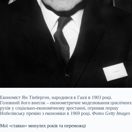
Економіст Ян Тінберген, народився в Гаазі в 1903 році.
Головний його внесок – економетричне моделювання циклічних
рухів у соціально-економічному зростанні, отримав першу
Нобелівську премію з економіки в 1969 році.
Фото Getty Images
Мої «ставки» минулих років та переможці