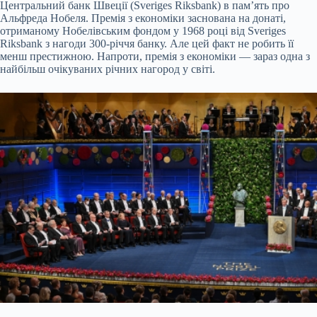
Центральний банк Швеції (Sveriges Riksbank) в пам’ять про
Альфреда Нобеля. Премія з економіки заснована на донаті,
отриманому Нобелівським фондом у 1968 році від Sveriges
Riksbank з нагоди 300-річчя банку. Але цей факт не робить її
менш престижною. Напроти, премія з економіки — зараз одна з
найбільш очікуваних річних нагород у світі.