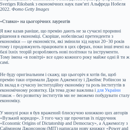
Sveriges Riksbank з економічних наук пам’яті Альфреда Нобеля
2022.
Фото Getty Images
«Ставки» на цьогорічних лауреатів
Я вже казав раніше, що премію дають не за сучасні проривні
рішення в економіці. Скоріше, нобелівські претенденти з
економіки — це економісти, які змінили хід науки 20−30 років
тому і продовжують працювати в цих сферах, поки інші вчені на
базі їхніх теорій розробляють нові політики та інструменти.
Тому імена «в повітрі» все одно кожного року майже одні й ти ж
самі.
Не буду оригінальним і скажу, що цьогоріч я хотів би, щоб
премію таки отримали Дарон Аджемоґлу і Джеймс Робінсон за
їх вклад в сучасну інституційну економіку та роль інститутів в
економічному розвитку. Ця тема дуже важлива і
для України
також – без розвитку інститутів ми не зможемо побудувати сталу
економіку.
У минулі роки я був вражений блискучою книжкою цих авторів
«Вузький коридор». З того часу ще прочитав їх підручник
«Economic Origins of Dictatorship and Democracy», а Аджемоґлу з
Саймоном Джонсоном (MIT) написали нову книжку «Power and