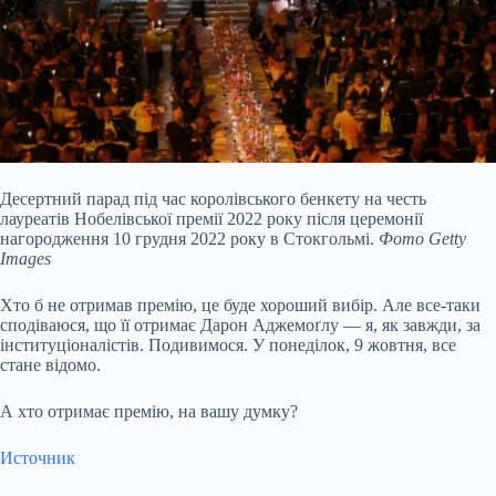
Десертний парад під час королівського бенкету на честь
лауреатів Нобелівської премії 2022 року після церемонії
нагородження 10 грудня 2022 року в Стокгольмі.
Фото Getty
Images
Хто б не отримав премію, це буде хороший вибір. Але все-таки
сподіваюся, що її отримає Дарон Аджемоґлу — я, як завжди, за
інституціоналістів. Подивимося. У понеділок, 9 жовтня, все
стане відомо.
А хто отримає премію, на вашу думку?
Источник