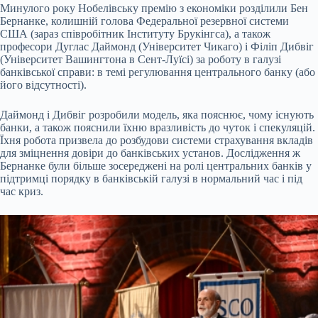
Минулого року Нобелівську премію з економіки розділили Бен
Бернанке, колишній голова Федеральної резервної системи
США (зараз співробітник Інституту Брукінгса), а також
професори Дуглас Даймонд (Університет Чикаго) і Філіп Дибвіг
(Університет Вашингтона в Сент-Луїсі) за роботу в галузі
банківської справи: в темі регулювання центрального банку (або
його відсутності).
Даймонд і Дибвіг розробили модель, яка пояснює, чому існують
банки, а також пояснили їхню вразливість до чуток і спекуляцій.
Їхня робота призвела до розбудови системи страхування вкладів
для зміцнення довіри до банківських установ. Дослідження ж
Бернанке були більше зосереджені на ролі центральних банків у
підтримці порядку в банківській галузі в нормальний час і під
час криз.