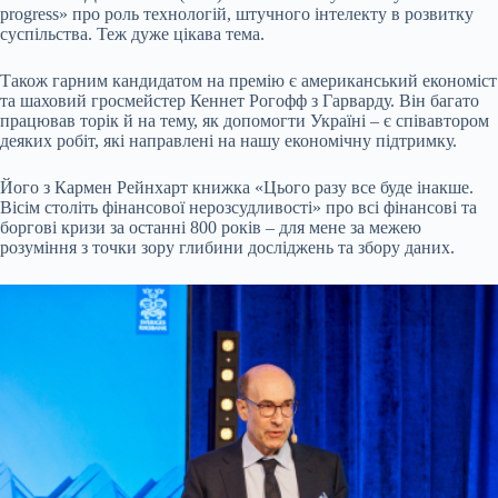
progress» про роль технологій, штучного інтелекту в розвитку
суспільства. Теж дуже цікава тема.
Також гарним кандидатом на премію є американський економіст
та шаховий гросмейстер Кеннет Рогофф з Гарварду. Він багато
працював торік й на тему, як допомогти Україні – є співавтором
деяких робіт, які направлені на нашу економічну підтримку.
Його з Кармен Рейнхарт книжка «Цього разу все буде інакше.
Вісім століть фінансової нерозсудливості» про всі фінансові та
боргові кризи за останні 800 років – для мене за межею
розуміння з точки зору глибини досліджень та збору даних.