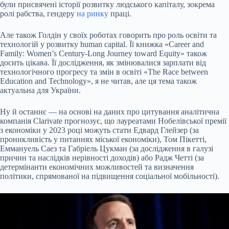
були присвячені історії розвитку людського капіталу, зокрема
ролі рабства, гендеру
на ринку
праці.
Але також Голдін у своїх роботах говорить про роль освіти та
технологій у розвитку human capital. Її книжка «Career and
Family: Women’s Century-Long Journey toward Equity» також
досить цікава. Її дослідження, як змінювалися зарплати від
технологічного прогресу та змін в освіті «The Race between
Education and Technology», я не читав, але ця тема також
актуальна для України.
Ну й останнє — на основі на даних про цитування аналітична
компанія Clarivate прогнозує, що лауреатами Нобелівської премії
з економіки у 2023 році можуть стати Едвард Глейзер (за
проникливість у питаннях міської економіки), Том Пікетті,
Еммануель Саез та Габріель Цукман (за дослідження в галузі
причин та наслідків нерівності доходів) або Радж Четті (за
детермінанти економічних можливостей та визначення
політики, спрямованої на підвищення соціальної мобільності).