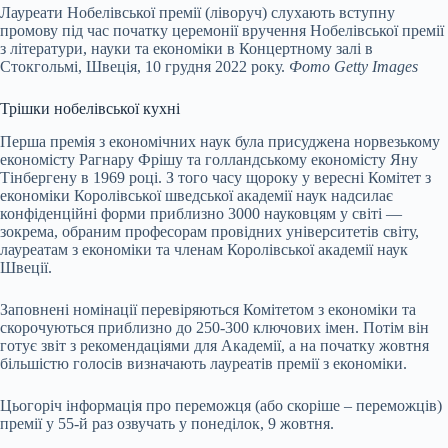
Лауреати Нобелівської премії (ліворуч) слухають вступну
промову під час початку церемонії вручення Нобелівської премії
з літератури, науки та економіки в Концертному залі в
Стокгольмі, Швеція, 10 грудня 2022 року.
Фото Getty Images
Трішки нобелівської кухні
Перша премія з економічних наук була присуджена норвезькому
економісту Рагнару Фрішу та голландському економісту Яну
Тінбергену в 1969 році. З того часу щороку у вересні Комітет з
економіки Королівської шведської академії наук надсилає
конфіденційні форми приблизно 3000 науковцям у світі —
зокрема, обраним професорам провідних університетів світу,
лауреатам з економіки та членам Королівської академії наук
Швеції.
Заповнені номінації перевіряються Комітетом з економіки та
скорочуються приблизно до 250-300 ключових імен. Потім він
готує звіт з рекомендаціями для Академії, а на початку жовтня
більшістю голосів визначають лауреатів премії з економіки.
Цьогоріч інформація про переможця (або скоріше – переможців)
премії у 55-й раз озвучать у понеділок, 9 жовтня.