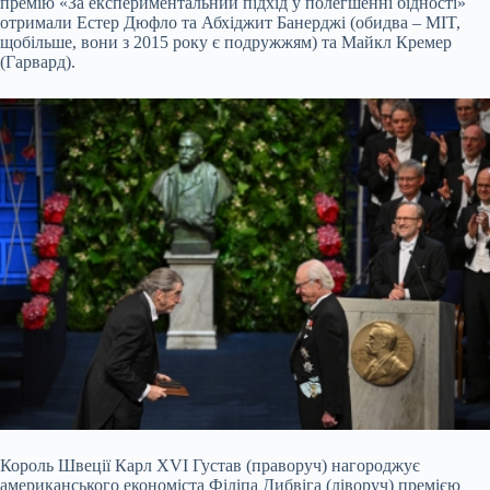
премію «За експериментальний підхід у полегшенні бідності»
отримали Естер Дюфло та Абхіджит Банерджі (обидва – MIT,
щобільше, вони з 2015 року є подружжям) та Майкл Кремер
(Гарвард).
Король Швеції Карл XVI Густав (праворуч) нагороджує
американського економіста Філіпа Дибвіга (ліворуч) премією