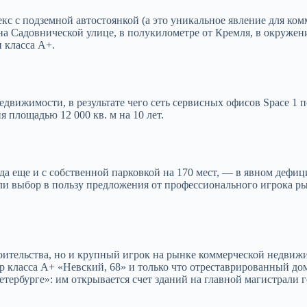
с подземной автостоянкой (а это уникальное явление для комм
а Садовнической улице, в полукилометре от Кремля, в окруже
 класса А+.
движимости, в результате чего сеть сервисных офисов Space 1 
я площадью 12 000 кв. м на 10 лет.
 да еще и с собственной парковкой на 170 мест, — в явном деф
 выбор в пользу предложения от профессионального игрока ры
оительства, но и крупный игрок на рынке коммерческой недвиж
 класса А+ «Невский, 68» и только что отреставрированный дом 
тербурге»: им открывается счет зданий на главной магистрали 