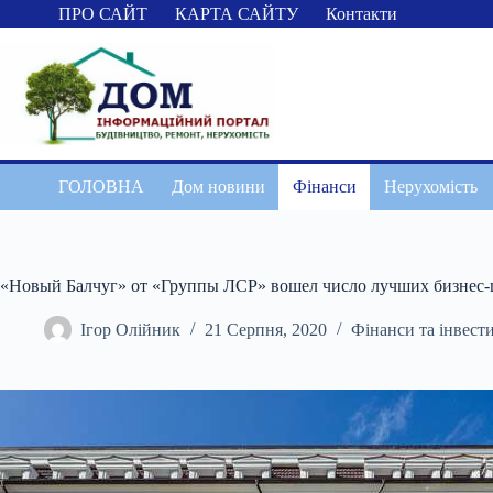
Перейти
ПРО САЙТ
КАРТА САЙТУ
Контакти
до
вмісту
ГОЛОВНА
Дом новини
Фінанси
Нерухомість
«Новый Балчуг» от «Группы ЛСР» вошел число лучших бизнес-ц
Ігор Олійник
21 Серпня, 2020
Фінанси та інвести