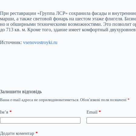
При реставрации «Группа ЛСР» сохранила фасады и внутренние 
марши, а также световой фонарь на шестом этаже флигеля. Биз
но и обширными техническими возможностями. Это позволит ор
до 713 кв. м. Кроме того, здание имеет комфортный двухуровн
Источник:
vsenovostroyki.ru
Залишити відповідь
Ваша e-mail адреса не оприлюднюватиметься.
Обов’язкові поля позначені
*
Ім’я
*
Email
*
Додати коментар
*