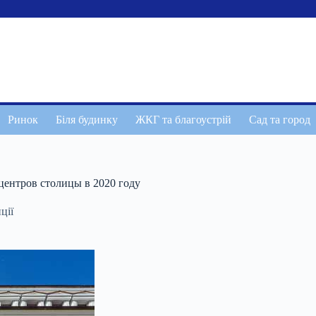
Ринок
Біля будинку
ЖКГ та благоустрій
Сад та город
ентров столицы в 2020 году
ції