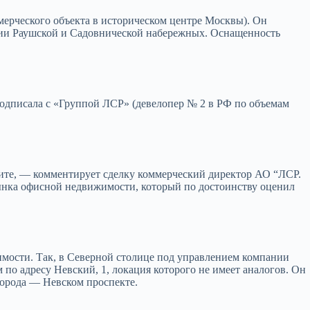
ерческого объекта в историческом центре Москвы). Он
нии Раушской и Садовнической набережных. Оснащенность
подписала с «Группой ЛСР» (девелопер № 2 в РФ по объемам
иците, — комментирует сделку коммерческий директор АО “ЛСР.
нка офисной недвижимости, который по достоинству оценил
имости. Так, в Северной столице под управлением компании
по адресу Невский, 1, локация которого не имеет аналогов. Он
города — Невском проспекте.