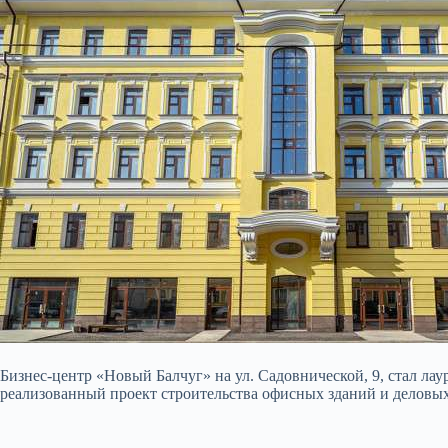
Бизнес-центр «Новый Балчуг» на ул. Садовнической, 9, стал л
реализованный проект строительства офисных зданий и деловых