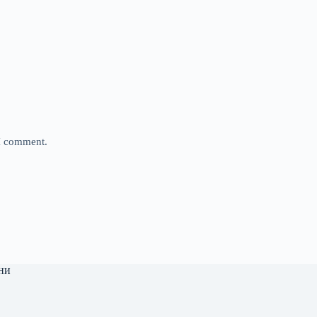
 I comment.
ни