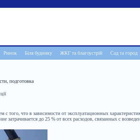
Ринок
Біля будинку
ЖКГ та благоустрій
Сад та город
сти, подготовка
ції
ем с того, что в зависимости от эксплуатационных характерист
ние затрачивается до 25 % от
всех расходов, связанных с возведе