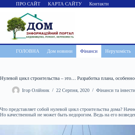
Перейти
ПРО САЙТ
КАРТА САЙТУ
Контакти
до
вмісту
ГОЛОВНА
Дом новини
Фінанси
Нерухомість
Нулевой цикл строительства – это… Разработка плана, особенно
Ігор Олійник
22 Серпня, 2020
Фінанси та інвести
Что представляет собой нулевой цикл строительства дома? Начн
Но качественный не может быть недорогим. Ведь на его возведе