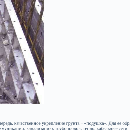
чередь, качественное укрепление грунта – «подушка». Для ее об
муникации: канализацию, трубопровод, тепло, кабельные сети, 