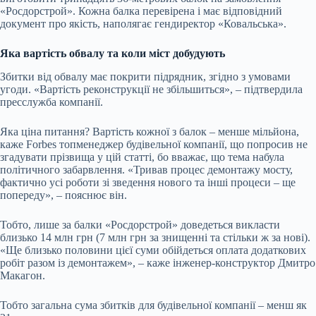
«Росдорстрой». Кожна балка перевірена і має відповідний
документ про якість, наполягає гендиректор «Ковальська».
Яка вартість обвалу та коли міст добудують
Збитки від обвалу має покрити підрядник, згідно з умовами
угоди. «Вартість реконструкції не збільшиться», – підтвердила
пресслужба компанії.
Яка ціна питання? Вартість кожної з балок – менше мільйона,
каже Forbes топменеджер будівельної компанії, що попросив не
згадувати прізвища у цій статті, бо вважає, що тема набула
політичного забарвлення. «Тривав процес демонтажу мосту,
фактично усі роботи зі зведення нового та інші процеси – ще
попереду», – пояснює він.
Тобто, лише за балки «Росдорстрой» доведеться викласти
близько 14 млн грн (7 млн грн за знищенні та стільки ж за нові).
«Ще близько половини цієї суми обійдеться оплата додаткових
робіт разом із демонтажем», – каже інженер-конструктор Дмитро
Макагон.
Тобто загальна сума збитків для будівельної компанії – менш як