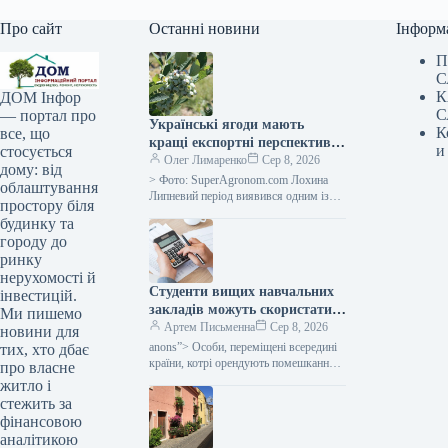
Про сайт
Останні новини
Інформ
П
С
К
ДОМ Інфор
С
— портал про
Українські ягоди мають
К
все, що
кращі експортні перспективи,
и
стосується
однак слід зважати на
Олег Лимаренко
Сер 8, 2026
дому: від
оновлені нормативні вимоги
> Фото: SuperAgronom.com Лохина
облаштування
— SuperAgronom.com
Липневий період виявився одним із
простору біля
найважливіших для аграрного сектору
будинку та
України, що спеціалізується на
городу до
вирощуванні ягід. Саме…
ринку
нерухомості й
Студенти вищих навчальних
інвестицій.
закладів можуть скористатися
Ми пишемо
податковою знижкою на
Артем Письменна
Сер 8, 2026
новини для
оренду помешкання: які
anons”> Особи, переміщені всередині
тих, хто дбає
вимоги слід дотриматися —
країни, котрі орендують помешкання,
про власне
мають можливість отримати податкову
Міністерство фінансів
житло і
пільгу та отримати назад частину
стежить за
сплаченого податку на доходи
фінансовою
аналітикою