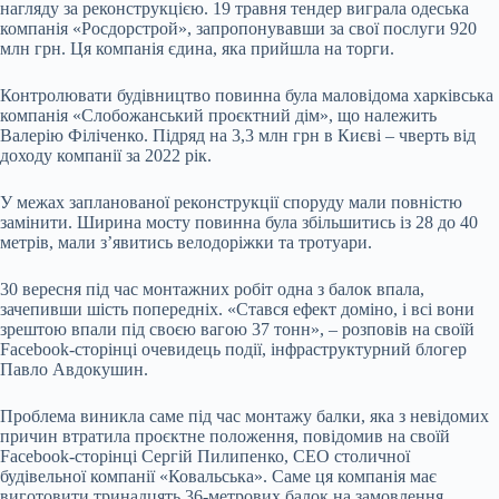
нагляду за реконструкцією. 19 травня тендер виграла одеська
компанія «Росдорстрой», запропонувавши за свої послуги 920
млн грн. Ця компанія єдина, яка прийшла на торги.
Контролювати будівництво повинна була маловідома харківська
компанія «Слобожанський проєктний дім», що належить
Валерію Філіченко. Підряд на 3,3 млн грн в Києві – чверть від
доходу компанії
за 2022 рік.
У межах запланованої реконструкції споруду мали повністю
замінити. Ширина мосту повинна була збільшитись із 28 до 40
метрів, мали зʼявитись велодоріжки та тротуари.
30 вересня під час монтажних робіт одна з балок впала,
зачепивши шість попередніх. «Стався ефект доміно, і всі вони
зрештою впали під своєю вагою 37 тонн», – розповів на своїй
Facebook-сторінці очевидець події, інфраструктурний блогер
Павло Авдокушин.
Проблема виникла саме під час монтажу балки, яка з невідомих
причин втратила проєктне положення, повідомив на своїй
Facebook-сторінці Сергій Пилипенко, СЕО столичної
будівельної компанії «Ковальська». Саме ця компанія має
виготовити тринадцять 36-метрових балок на замовлення