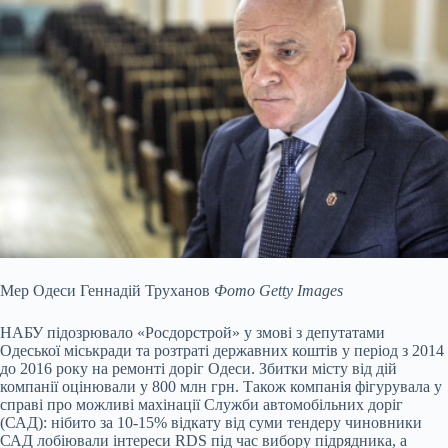
Мер Одеси Геннадій Труханов
Фото Getty Images
НАБУ підозрювало «Росдорстрой» у змові з депутатами
Одеської міськради та розтраті державних коштів у період з 2014
до 2016 року на ремонті доріг Одеси. Збитки місту від дій
компанії оцінювали у 800 млн грн. Також компанія фігурувала у
справі про можливі махінації Служби автомобільних доріг
(САД): нібито за 10-15% відкату від суми тендеру чиновники
САД лобіювали інтереси RDS під час вибору підрядника, а