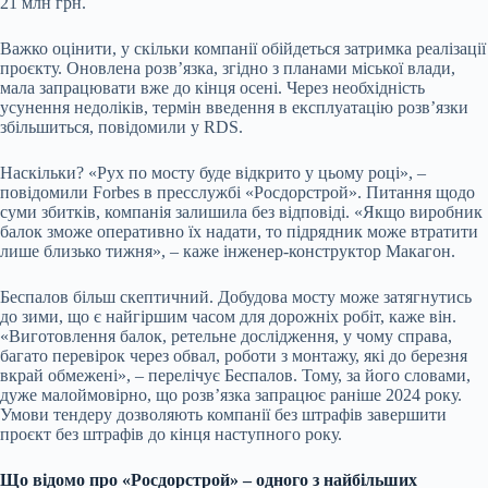
21 млн грн.
Важко оцінити, у скільки компанії обійдеться затримка реалізації
проєкту. Оновлена розв’язка, згідно з планами міської влади,
мала запрацювати вже до кінця осені. Через необхідність
усунення недоліків, термін введення в експлуатацію розв’язки
збільшиться, повідомили у RDS.
Наскільки? «Рух по мосту буде відкрито у цьому році», –
повідомили Forbes в пресслужбі «Росдорстрой». Питання щодо
суми збитків, компанія залишила без відповіді. «Якщо виробник
балок зможе оперативно їх надати, то підрядник може втратити
лише близько тижня», – каже інженер-конструктор Макагон.
Беспалов більш скептичний. Добудова мосту може затягнутись
до зими, що є найгіршим часом для дорожніх робіт, каже він.
«Виготовлення балок, ретельне дослідження, у чому справа,
багато перевірок через обвал, роботи з монтажу, які до березня
вкрай обмежені», – перелічує Беспалов. Тому, за його словами,
дуже малоймовірно, що розвʼязка запрацює раніше 2024 року.
Умови тендеру дозволяють компанії без штрафів завершити
проєкт без штрафів до кінця наступного року.
Що відомо про «Росдорстрой» – одного з найбільших