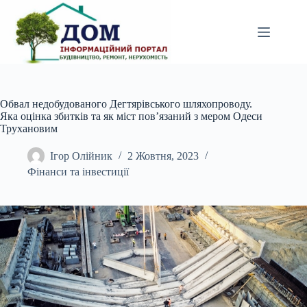
Перейти
до
вмісту
Обвал недобудованого Дегтярівського шляхопроводу.
Яка оцінка збитків та як міст пов’язаний з мером Одеси
Трухановим
Ігор Олійник
2 Жовтня, 2023
Фінанси та інвестиції