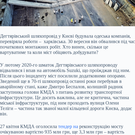
Дегтярівський шляхопровід у Києві будувала одеська компанія,
перевіряла роботи – харківська. 30 вересня він обвалився під час
початкових монтажних робіт. Хто винен,
скільки це
вартуватиме та коли міст обіцяють добудувати?
У лютому 2020-го шматок Дегтярівського шляхопроводу
відвалився і впав на автомобіль Suzuki, що проїжджав під ним.
Після цього інциденту міст посилили додатковими опорами.
Зведений ще в 70-ті шляхопровід останні роки перебував в
аварійному стані, каже Дмитро Беспалов, колишній радник
заступника голови КМДА з питань розвитку транспортної
інфраструктури. Це досить важлива, але не критична, частина
міської інфраструктури, під ним проходить вулиця Олени
Теліги – частина так званої малої кільцевої дороги Києва, додає
він.
27 квітня КМДА оголосила
тендер на
реконструкцію мосту
очікуваною вартістю 935 млн грн, ще 3,3 млн грн – вартість