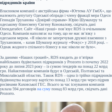
підрядників країни
Власником компанії є австрійська фірма «Юттема АУ ГмбХ», що
належить депутату Одеської облради і члену фракції мера Одеси
Геннадія Труханова «Довіряй справам» Юрію Шумахеру та
одеському бізнесмену Євгену Коновалову, свідчать дані
Опендатабот. Сайт «Наші гроші» повʼязує RDS із очільником
Одеси. Компанія наполягає на тому, що не має звʼязку з
одеським мером. «Я ніколи не заперечував дружні взаємини з
Трухановим, – казав Шумахер журналу «Фокус» у 2018 році. –
Однак жодного спільного бізнесу в нас ніколи не було».
За даними «Наших грошей», RDS входить до п’ятірки
найбільших будівельних підрядників у Prozorro із початку 2022
року до липня 2023 року – із сумою тендерів на понад 22 млрд
грн. Найактивніше компанія будує в Одеській, Полтавські та
Миколаївській областях. Також RDS – одна із трійки підрядників
будівництва водогону вартістю понад 13 млрд грн через підрив
росіянами Каховської ГЕС. Всього за час існування компанія
уклала 594 договорів
на суму
понад 83 млрд грн, свідчать дані
Prozorro.