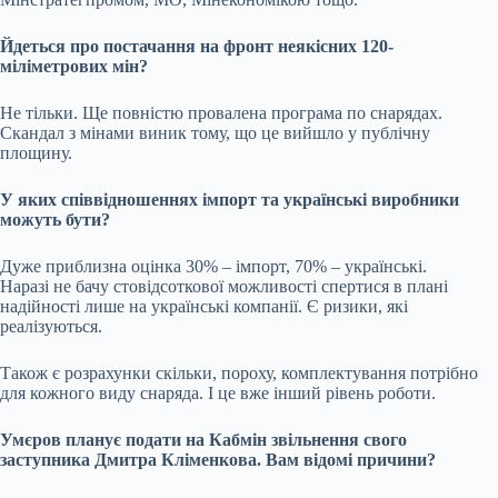
Йдеться
про постачання на фронт неякісних 120-
міліметрових мін
?
Не тільки. Ще повністю провалена програма по снарядах.
Скандал з мінами виник тому, що це вийшло у публічну
площину.
У яких співвідношеннях імпорт та українські виробники
можуть бути?
Дуже приблизна оцінка 30% – імпорт, 70% – українські.
Наразі не бачу стовідсоткової можливості спертися в плані
надійності лише на українські компанії. Є ризики, які
реалізуються.
Також є розрахунки скільки, пороху, комплектування потрібно
для кожного виду снаряда. І це вже інший рівень роботи.
Умєров планує подати на Кабмін звільнення свого
заступника Дмитра Кліменкова. Вам відомі причини?