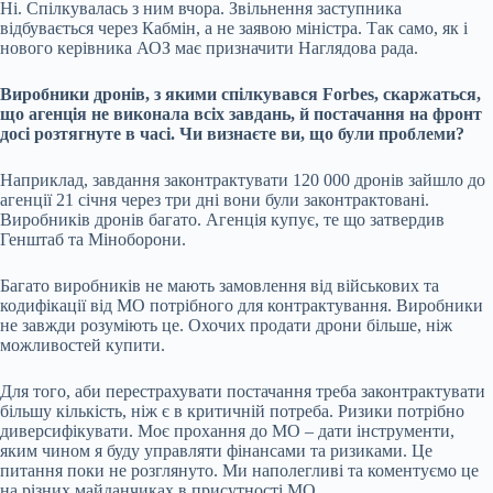
Ні. Спілкувалась з ним вчора. Звільнення заступника
відбувається через Кабмін, а не заявою міністра. Так само, як і
нового керівника АОЗ має призначити Наглядова рада.
Виробники дронів, з якими спілкувався Forbes, скаржаться,
що агенція не виконала всіх завдань, й постачання на фронт
досі розтягнуте в часі. Чи визнаєте ви, що були проблеми?
Наприклад, завдання законтрактувати 120 000 дронів зайшло до
агенції 21 січня через три дні вони були законтрактовані.
Виробників дронів багато. Агенція купує, те що затвердив
Генштаб та Міноборони.
Багато виробників не мають замовлення від військових та
кодифікації від МО потрібного для контрактування. Виробники
не завжди розуміють це. Охочих продати дрони більше, ніж
можливостей купити.
Для того, аби перестрахувати постачання треба законтрактувати
більшу кількість, ніж є в критичній потреба. Ризики потрібно
диверсифікувати. Моє прохання до МО – дати інструменти,
яким чином я буду управляти фінансами та ризиками. Це
питання поки не розглянуто. Ми наполегливі та коментуємо це
на різних майданчиках в присутності МО.