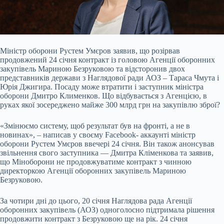
Міністр оборони Рустем Умєров заявив, що розірвав
продовжений 24 січня контракт із головою Агенції оборонних
закупівель Мариною Безруковою та відсторонив двох
представників держави з Наглядової ради АОЗ – Тараса Чмута і
Юрія Джигира. Посаду може втратити і заступник міністра
оборони Дмитро Клименков. Що відбувається з Агенцією, в
руках якої зосереджено майже 300 млрд грн на закупівлю зброї?
«Змінюємо систему, щоб результат був на фронті, а не в
новинах», – написав у своєму Fаcebook- аккаунті міністр
оборони Рустем Умєров ввечері 24 січня. Він також анонсував
звільнення свого заступника — Дмитра Кліменкова та заявив,
що Міноборони не продовжуватиме контракт з чинною
директоркою Агенції оборонних закупівель Мариною
Безруковою.
За чотири дні до цього, 20 січня Наглядова рада Агенції
оборонних закупівель (АОЗ) одноголосно підтримала рішення
продовжити контракт з Безруковою ще на рік. 24 січня