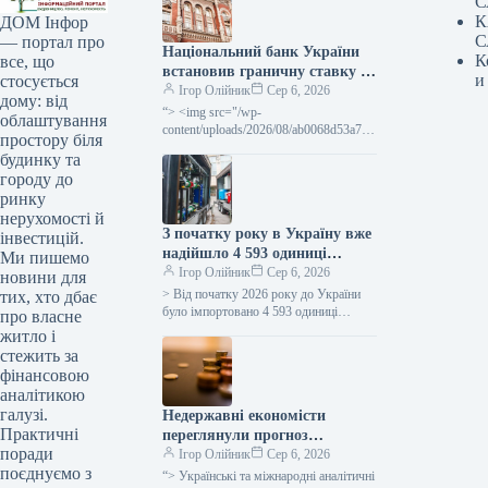
С
К
ДОМ Інфор
С
— портал про
Національний банк України
К
все, що
встановив граничну ставку за
и
стосується
тримісячними депозитними
Ігор Олійник
Сер 6, 2026
дому: від
сертифікатами, що дорівнює
“> <img src="/wp-
облаштування
обліковій ставці плюс 3,5
content/uploads/2026/08/ab0068d53a743
простору біля
fc8369fbd7101433146.jpg" class="art-
відсоткових пункти.
будинку та
hero-img" alt="НБУ встановив верхню
городу до
межу ставки за тримісячними
ринку
депозитними сертифікатами на рівні
нерухомості й
облікової
З початку року в Україну вже
інвестицій.
надійшло 4 593 одиниці
Ми пишемо
енергетичного обладнання,
Ігор Олійник
Сер 6, 2026
новини для
при цьому ще 1 206
> Від початку 2026 року до України
тих, хто дбає
очікується.
було імпортовано 4 593 одиниці
про власне
обладнання для енергетичного
житло і
сектору, серед якого генератори,
стежить за
трансформатори,…
фінансовою
аналітикою
галузі.
Недержавні економісти
Практичні
переглянули прогноз
поради
економічного зростання
Ігор Олійник
Сер 6, 2026
поєднуємо з
України на 2026 рік,
“> Українські та міжнародні аналітичні