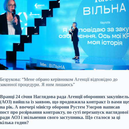
Безрукова: “Мене обрано керівником Агенції відповідно до
законної процедури. Я ним лишаюсь”
Вранці 24 січня Наглядова рада Агенції оборонних закупівель
(АОЗ)
вийшла із заявою, що продовжила контракт із вами
ще
на рік. А ввечері міністр оборони Рустем Умєров
написав
пост про розірвання контракту, по суті перезапуск наглядової
ради АОЗ
і звільнення свого заступника. Що сталося за ці
кілька годин?