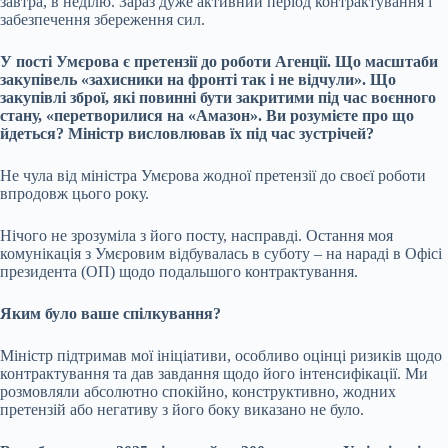
завтра, в неділю. Зараз дуже активний період контрактування і
забезпечення збереження сил.
У пості Умєрова є претензії до роботи Агенції. Що масштаби
закупівель «захисники на фронті так і не відчули». Що
закупівлі зброї, які повинні бути закритими під час воєнного
стану, «перетворилися на «Амазон». Ви розумієте про що
йдеться? Міністр висловлював їх під час зустрічей?
Не чула від міністра Умєрова жодної претензії до своєї роботи
впродовж цього року.
Нічого не зрозуміла з його посту, насправді. Остання моя
комунікація з Умєровим відбувалась в суботу – на нараді в Офісі
президента (ОП) щодо подальшого контрактування.
Яким було ваше спілкування?
Міністр підтримав мої ініціативи, особливо оцінці ризиків щодо
контрактування та дав завдання щодо його інтенсифікації. Ми
розмовляли абсолютно спокійно, конструктивно, жодних
претензій або негативу з його боку виказано не було.