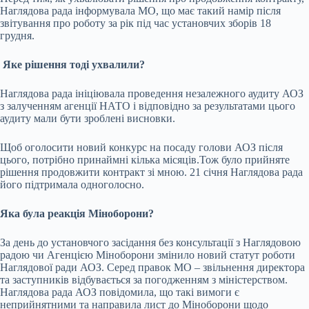
Наглядова рада інформувала МО, що має такий намір після
звітування про роботу за рік під час установчих зборів 18
грудня.
Яке рішення тоді ухвалили?
Наглядова рада ініціювала проведення незалежного аудиту АОЗ
з залученням агенції НАТО і відповідно за результатами цього
аудиту мали бути зроблені висновки.
Щоб оголосити новий конкурс на посаду голови АОЗ після
цього, потрібно принаймні кілька місяців.Тож було прийняте
рішення продовжити контракт зі мною. 21 січня Наглядова рада
його підтримала одноголосно.
Яка була реакція Міноборони?
За день до установчого засідання без консультації з Наглядовою
радою чи Агенцією Міноборони змінило новий статут роботи
Наглядової ради АОЗ. Серед правок МО – звільнення директора
та заступників відбувається за погодженням з міністерством.
Наглядова рада АОЗ повідомила, що такі вимоги є
неприйнятними та направила лист до Міноборони щодо