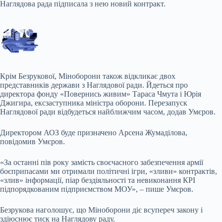
Наглядова рада підписала з нею новий контракт.
Крім Безрукової, Міноборони також відкликає двох
представників держави з Наглядової ради. Йдеться про
директора фонду «Повернись живим» Тараса Чмута і Юрія
Джигира, ексзаступника міністра оборони. Перезапуск
Наглядової ради відбудеться найближчим часом, додав Умєров.
Директором АОЗ буде призначено Арсена Жумаділова,
повідомив Умєров.
«За останні пів року замість своєчасного забезпечення армії
боєприпасами ми отримали політичні ігри, «зливи» контрактів,
«злив» інформації, піар бездіяльності та невиконання КРІ
підпорядкованим підприємством МОУ», – пише Умєров.
Безрукова наголошує, що Міноборони діє всупереч закону і
здіюснює тиск на Наглядову раду.