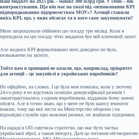
Ваш бюджет на 2025 рік – майже 300 млрд грн. У січні – пік
контрактування. Що він має на увазі під «невиконання КРІ
підпорядкованим підприємством МОУ»? Агенції ставили
якісь КРІ, що, у яких обсягах та в кого саме закуповувати?
Мене запрошували обійняти цю посаду три місяці. Коли я
приходила на цю посаду чіткі завдання був мій ключовий запит.
Але жодних KPI формалізовано мені доведено не було,
незважаючи на запити.
Тобто вам в принципі не казали, що, наприклад, пріоритет
для агенції – це закупівлі в українських виробників?
Не офіційно, на словах. І це була моя помилка, коли у лютому
24-го року я не відстояла позицію диверсифікації ризиків і
законтрактувались з одним виробником, віддавши йому значні
обсяги. Але я точно знаю, що у мене не було шансу вчинити
інакше, тому що мої листи на Міністерство оборони і на
відповідні служби про можливі ризики, не знайшли підтримки.
На нараді в ОП озвучила стратегію, що має бути частка
української зброї, а також імпорту. Далі це питання обговорюємо
Мінстратегпромом, МО, Мінекономікою тощо.