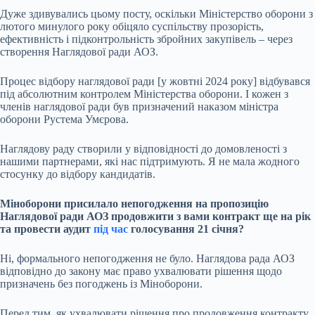
Дуже здивувались цьому посту, оскільки Міністерство оборони з
лютого минулого року обіцяло суспільству прозорість,
ефективність і підконтрольність збройних закупівель – через
створення Наглядової ради АОЗ.
Процес відбору наглядової ради [у жовтні 2024 року] відбувався
під абсолютним контролем Міністерства оборони. І кожен з
членів наглядової ради був призначений наказом міністра
оборони Рустема Умєрова.
Наглядову раду створили у відповідності до домовленості з
нашими партнерами, які нас підтримують. Я не мала жодного
стосунку до відбору кандидатів.
Міноборони присилало непогодження на
пропозицію
Наглядової ради АОЗ продовжити з вами контракт
ще на рік
та провести аудит
під час
голосування 21 січня?
Ні, формального непогодження не було. Наглядова рада АОЗ
відповідно до закону має право ухвалювати рішення щодо
призначень без погоджень із Міноборони.
Перед тим, як ухвалювати рішення про продовження контракту,