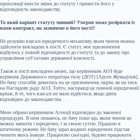
пропозиції внести зміни до статуту і привести його у
відповідність законодавству.
То який варіант статуту чинний? Умєров може розірвати із
вами контракт, як зазначено в його пості?
Не розумію взагалі юридичного механізму, яким чином можна
здійснити викладене в пості. Є статут, моє призначення
відбулось у повній відповідності до статуту та до закону про
управління субʼєктами державної власності.
Також в пості викладено анонс, що керівником АОЗ буде
керівник Державного оператора тилу (ДОТ) [Арсен Жумаділов].
Не бачу способів дивитись на це призначення, окрім, як на тиск
на Наглядову раду АОЗ. Тобто, насправді це повний юридичний
крінж, й те, чого взагалі не мало відбутися, якщо діяти
відповідно до законодавства.
Мене обрано керівником Агенції відповідно до законної
процедури. Я ним лишаюсь, не бачу поки що, яким чином це
можна змінити і юридично, і за своєю суттю. Працюю в
штатному режимі. Не бачу зараз жодних юридичних підстав
чинити якось інакше. Працюємо сьогодні, будемо працювати