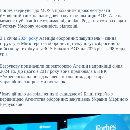
Forbes звернувся до МОУ з проханням прокоментувати
ймовірний тиск на наглядову раду та очільницю АОЗ. Але на
момент публікації не отримав відповідь. Редакція готова надати
Рустему Умєрову можливість відповіді.
З 1 січня
2024 року
Агенція оборонних закупівель – єдина
структура Міністерства оборони, що закуповує озброєння та
військову техніку для ЗСУ. Бюджет АОЗ на 2025 рік – 298 млрд
грн.
Безрукову призначили директоркою Агенції наприкінці січня
2024-го. До цього з 2017 року вона працювала в НЕК
«Укренерго» на посадах члена правління, директора з
управління ланцюгами поставок.
Чому дійшло до звільнення зі скандалом? Бліцінтерв’ю з
керівницею Агентства оборонних закупівель України Мариною
Безруковою.