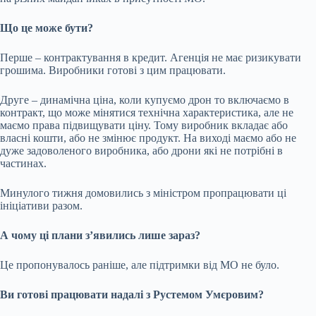
Що це може бути?
Перше – контрактування в кредит. Агенція не має ризикувати
грошима. Виробники готові з цим працювати.
Друге – динамічна ціна, коли купуємо дрон то включаємо в
контракт, що може мінятися технічна характеристика, але не
маємо права підвищувати ціну. Тому виробник вкладає або
власні кошти, або не змінює продукт. На виході маємо або не
дуже задоволеного виробника, або дрони які не потрібні в
частинах.
Минулого тижня домовились з міністром пропрацювати ці
ініціативи разом.
А чому ці плани зʼявились лише зараз?
Це пропонувалось раніше, але підтримки від МО не було.
Ви готові працювати надалі з Рустемом Умєровим?