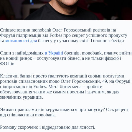
Співзасновник monobank Олег Гороховський розповів на
Форумі підприємців від Forbes про секрет успішного продукту
та
можливості для
бізнесу у сучасному світі. Головне з
бесіди
Один з найвідоміших
в Україні
брендів, monobank, планує вийти
на новий ринок – обслуговувати бізнес, а не тільки фізосіб і
ФОПів.
Класичні банки просто ґвалтують компанії своїми послугами,
розповів співзасновник mono Олег Гороховський, 49, на Форумі
підприємців від Forbes. Мета бізнесмена – зробити
обслуговування таким же самим простим і зручним, як для
звичайних українців.
Якими правилами він керуватиметься при запуску? Ось рецепт
від співвласника monobank.
Розмову скорочено і відредаговано для ясності.