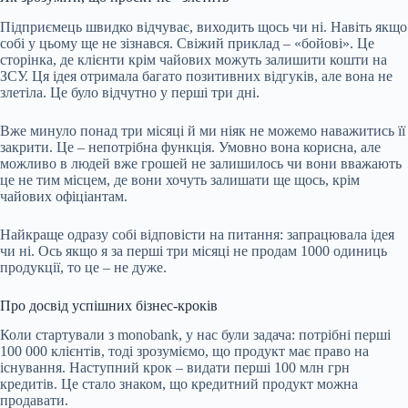
Підприємець швидко відчуває, виходить щось чи ні. Навіть якщо
собі у цьому ще не зізнався. Свіжий приклад – «бойові». Це
сторінка, де клієнти крім чайових можуть залишити кошти на
ЗСУ. Ця ідея отримала багато позитивних відгуків, але вона не
злетіла. Це було відчутно у перші три дні.
Вже минуло понад три місяці й ми ніяк не можемо наважитись її
закрити. Це – непотрібна функція. Умовно вона корисна, але
можливо в людей вже грошей не залишилось чи вони вважають
це не тим місцем, де вони хочуть залишати ще щось, крім
чайових офіціантам.
Найкраще одразу собі відповісти на питання: запрацювала ідея
чи ні. Ось якщо я за перші три місяці не продам 1000 одиниць
продукції, то це – не дуже.
Про досвід успішних бізнес-кроків
Коли стартували з monobank, у нас були задача: потрібні перші
100 000 клієнтів, тоді зрозуміємо, що продукт має право на
існування. Наступний крок – видати перші 100 млн грн
кредитів. Це стало знаком, що кредитний продукт можна
продавати.