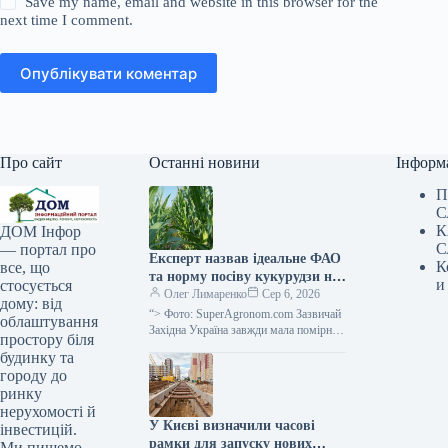
Save my name, email and website in this browser for the
next time I comment.
Опублікувати коментар
Про сайт
Останні новини
Інформ
П
С
К
ДОМ Інфор
С
— портал про
Експерт назвав ідеальне ФАО
К
все, що
та норму посіву кукурудзи на
и
стосується
силос для західного регіону
Олег Лимаренко
Сер 6, 2026
дому: від
України — SuperAgronom.com
“> Фото: SuperAgronom.com Зазвичай
облаштування
Західна Україна завжди мала помірний
простору біля
клімат, з достатніми опадами,
будинку та
вважалася зоною належного
городу до
зволоження, відповідно в цьому…
ринку
нерухомості й
У Києві визначили часові
інвестицій.
рамки для запуску нових
Ми пишемо