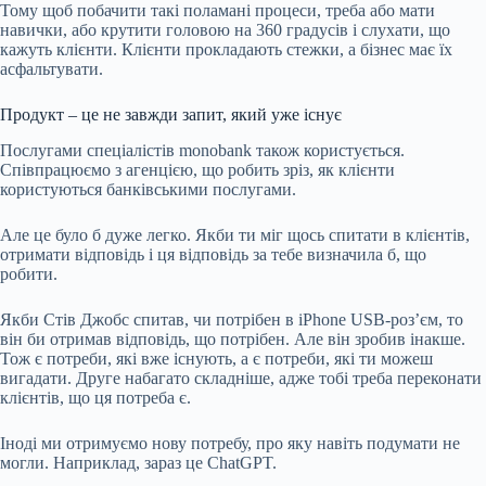
Тому щоб побачити такі поламані процеси, треба або мати
навички, або крутити головою на 360 градусів і слухати, що
кажуть клієнти. Клієнти прокладають стежки, а бізнес має їх
асфальтувати.
Продукт – це не завжди запит, який уже існує
Послугами спеціалістів monobank також користується.
Співпрацюємо з агенцією, що робить зріз, як клієнти
користуються банківськими послугами.
Але це було б дуже легко. Якби ти міг щось спитати в клієнтів,
отримати відповідь і ця відповідь за тебе визначила б, що
робити.
Якби Стів Джобс спитав, чи потрібен в iPhone USB-роз’єм, то
він би отримав відповідь, що потрібен. Але він зробив інакше.
Тож є потреби, які вже існують, а є потреби, які ти можеш
вигадати. Друге набагато складніше, адже тобі треба переконати
клієнтів, що ця потреба є.
Іноді ми отримуємо нову потребу, про яку навіть подумати не
могли. Наприклад, зараз це ChatGPT.