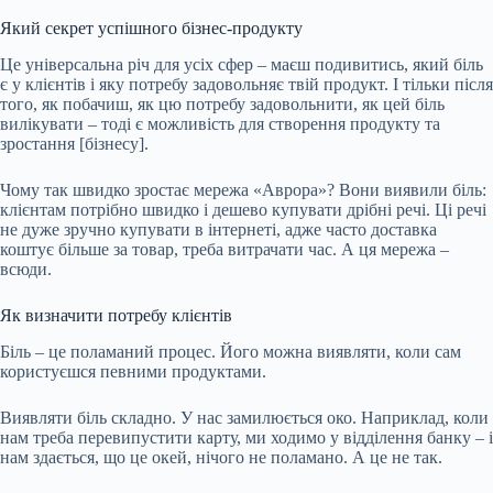
Який секрет успішного бізнес-продукту
Це універсальна річ для усіх сфер – маєш подивитись, який біль
є у клієнтів і яку потребу задовольняє твій продукт. І тільки після
того, як побачиш, як цю потребу задовольнити, як цей біль
вилікувати – тоді є можливість для створення продукту та
зростання [бізнесу].
Чому так швидко зростає мережа «Аврора»? Вони виявили біль:
клієнтам потрібно швидко і дешево купувати дрібні речі. Ці речі
не дуже зручно купувати в інтернеті, адже часто доставка
коштує більше за товар, треба витрачати час. А ця мережа –
всюди.
Як визначити потребу клієнтів
Біль – це поламаний процес. Його можна виявляти, коли сам
користуєшся певними продуктами.
Виявляти біль складно. У нас замилюється око. Наприклад, коли
нам треба перевипустити карту, ми ходимо у відділення банку – і
нам здається, що це окей, нічого не поламано. А це не так.