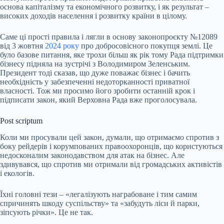
основа капіталізму та економічного розвитку, і як результат –
високих доходів населення і розвитку країни в цілому.
Саме ці прості правила і лягли в основу законопроєкту №12089
від 3 жовтня
2024 року
про добросовісного покупця землі. Це
було базове питання, яке трохи більш як рік тому Рада підтримки
бізнесу підняла на зустрічі з Володимиром Зеленським.
Президент тоді сказав, що дуже поважає бізнес і бачить
необхідність у забезпеченні недоторканності приватної
власності. Тож ми просимо його зробити останній крок і
підписати закон, який Верховна Рада вже проголосувала.
Post scriptum
Коли ми просували цей закон, думали, що отримаємо спротив з
боку рейдерів і корумпованих правоохоронців, що користуються
недосконалим законодавством для атак на бізнес. Але
здивувався, що спротив ми отримали від громадських активістів
і екологів.
Їхні головні тези – «легалізують награбоване і тим самим
спричинять шкоду суспільству» та «забудуть ліси й парки,
зіпсують річки». Це не так.