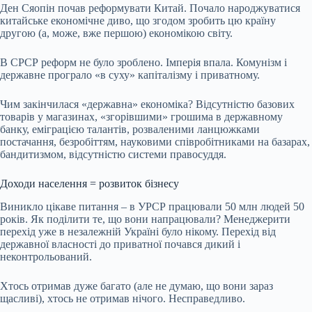
Ден Сяопін
почав реформувати Китай. Почало народжуватися
китайське економічне диво, що згодом зробить цю країну
другою (а, може, вже першою) економікою світу.
В СРСР реформ не було зроблено. Імперія впала. Комунізм і
державне програло «в суху» капіталізму і приватному.
Чим закінчилася «державна» економіка? Відсутністю базових
товарів у магазинах, «згорівшими» грошима в державному
банку, еміграцією талантів, розваленими ланцюжками
постачання, безробіттям, науковими співробітниками на базарах,
бандитизмом, відсутністю системи правосуддя.
Доходи населення = розвиток бізнесу
Виникло цікаве питання – в УРСР працювали 50 млн людей 50
років. Як поділити те, що вони напрацювали? Менеджерити
перехід уже в незалежній Україні було нікому. Перехід від
державної власності до приватної почався дикий і
неконтрольований.
Хтось отримав дуже багато (але не думаю, що вони зараз
щасливі), хтось не отримав нічого. Несправедливо.