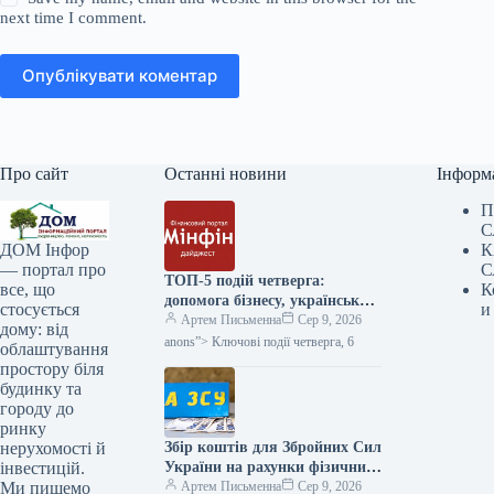
next time I comment.
Опублікувати коментар
Про сайт
Останні новини
Інформ
П
С
К
ДОМ Інфор
С
— портал про
ТОП-5 подій четверга:
К
все, що
допомога бізнесу, український
и
стосується
ВВП та авто з пробігом з ЄС
Артем Письменна
Сер 9, 2026
дому: від
— Мінфін
anons”> Ключові події четверга, 6
облаштування
простору біля
будинку та
городу до
ринку
Збір коштів для Збройних Сил
нерухомості й
України на рахунки фізичних
інвестицій.
осіб-підприємців: коли
Артем Письменна
Сер 9, 2026
Ми пишемо