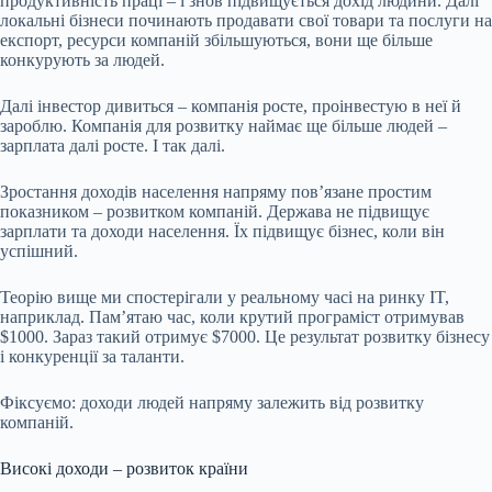
продуктивність праці – і знов підвищується дохід людини. Далі
локальні бізнеси починають продавати свої товари та послуги на
експорт, ресурси компаній збільшуються, вони ще більше
конкурують за людей.
Далі інвестор дивиться – компанія росте, проінвестую в неї й
зароблю. Компанія для розвитку наймає ще більше людей –
зарплата далі росте. І так далі.
Зростання доходів населення напряму повʼязане простим
показником – розвитком компаній. Держава не підвищує
зарплати та доходи населення. Їх підвищує бізнес, коли він
успішний.
Теорію вище ми спостерігали у реальному часі на ринку IT,
наприклад. Памʼятаю час, коли крутий програміст отримував
$1000. Зараз такий отримує $7000. Це результат розвитку бізнесу
і конкуренції за таланти.
Фіксуємо: доходи людей напряму залежить від розвитку
компаній.
Високі доходи – розвиток країни