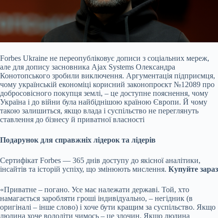
Forbes Ukraine не переопубліковує дописи з соціальних мереж,
але для допису засновника Ajax Systems Олександра
Конотопського зробили виключення. Аргументація підприємця,
чому українській економіці корисний законопроєкт №12089 про
добросовісного покупця землі, – це доступне пояснення, чому
Україна і до війни була найбіднішою країною Європи. Й чому
такою залишиться, якщо влада і суспільство не переглянуть
ставлення до бізнесу й приватної власності
Подарунок для справжніх лідерок та лідерів
Сертифікат Forbes — 365 днів доступу до якісної аналітики,
інсайтів та історій успіху, що змінюють мислення.
Купуйте зараз
«Приватне – погано. Усе має належати державі. Той, хто
намагається заробляти гроші індивідуально, – негідник (в
оригіналі – інше слово) і хоче бути кращим за суспільство. Якщо
людина хоче володіти чимось – це злочин. Якщо людина