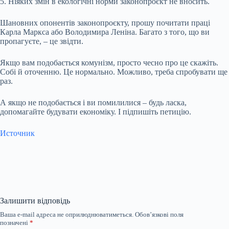
5. Ніяких змін в екологічні норми законопроєкт не вносить.
Шановних опонентів законопроєкту, прошу почитати праці
Карла Маркса або Володимира Леніна. Багато з того, що ви
пропагуєте, – це звідти.
Якщо вам подобається комунізм, просто чесно про це скажіть.
Собі й оточенню. Це нормально. Можливо, треба спробувати ще
раз.
А якщо не подобається і ви помилилися – будь ласка,
допомагайте будувати економіку. І підпишіть петицію.
Источник
Залишити відповідь
Ваша e-mail адреса не оприлюднюватиметься.
Обов’язкові поля
позначені
*