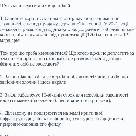
П’ять конструктивних відповідей:
1. Основну користь суспільство отримує від економічної
діяльності, а не від продажу державної власності. У 2021 році
держава отримала від податкових надходжень в 100 разів більше
коштів, ніж надходжень від приватизації (1200 млрд проти 12
млрд грн).
Тож про що треба хвилюватися? Що хтось щось не доплатить за
землю? Чи про те, що економіка не розвивається й доходи
фізичних осіб не зростають?
2. Закон ніяк не звільняє від відповідальності чиновників, що
здійснили злочин і щось вкрали.
3. Закон забезпечує 10-річний строк для перевірки законності
набуття майна (що значно більше за звичні три роки).
4. Дія закону не поширюється на землі критичної
інфраструктури, об’єкти оборони, культурної спадщини чи
природно-заповідного фонду.