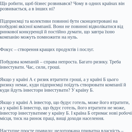
Що робити, щоб бізнес розвивався? Чому в одних країнах він
розвивається, а в інших ні?
Підприємці та колективи повинні бути сконцентровані на
побудові якісної компанії. Вони не повинні відволікатися від
ринкової конкуренції й постійно думати, що завтра їхню
компанію можуть помножити на нуль.
Фокус – створення кращих продуктів і послуг.
Побудова компаній – справа непроста. Багато ризику. Треба
інвестувати. Час, сили, гроші.
Якщо у країні А є ризик втратити гроші, а у країні Б цього
ризику немає, куди підприємці поїдуть створювати компанії й
куди йдуть інвестори інвестувати? У країну Б.
Якщо у країні А інвестор, що будує готель, може його втратити,
а у країні Б інвестор, що будує готель, його втратити не може,
інвестор інвестуватиме у країну Б. І країна Б отримає нові робочі
місця, тиск на ринок праці, вищі доходи населення.
Наступне просте правило: недоторкана приватна власність –