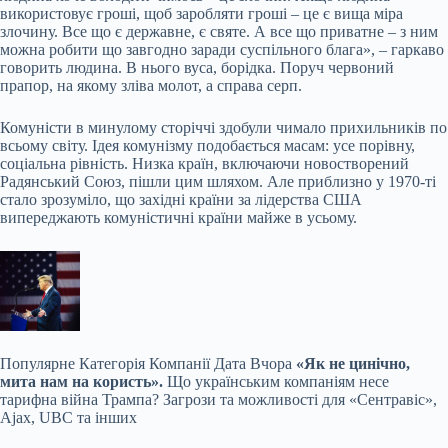
використовує гроші, щоб заробляти гроші – це є вища міра
злочину. Все що є державне, є святе. А все що приватне – з ним
можна робити що завгодно заради суспільного блага», – гаркаво
говорить людина. В нього вуса, борідка. Поруч червоний
прапор, на якому зліва молот, а справа серп.
Комуністи в минулому сторіччі здобули чимало прихильників по
всьому світу. Ідея комунізму подобається масам: усе порівну,
соціальна рівність. Низка країн, включаючи новостворений
Радянський Союз, пішли цим шляхом. Але приблизно у 1970-ті
стало зрозуміло, що західні країни за лідерства США
випереджають комуністичні країни майже в усьому.
Популярне
Категорія Компанії Дата Вчора
«Як не цинічно,
мита нам на користь».
Що українським компаніям несе
тарифна війна Трампа? Загрози та можливості для «Сентравіс»,
Ajax, UBC та інших