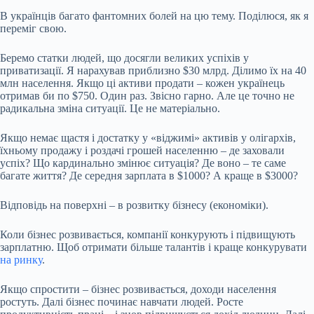
В українців багато фантомних болей на цю тему. Поділюся, як я
переміг свою.
Беремо статки людей, що досягли великих успіхів у
приватизації. Я нарахував приблизно $30 млрд. Ділимо їх на 40
млн населення. Якщо ці активи продати – кожен українець
отримав би по $750. Один раз. Звісно гарно. Але це точно не
радикальна зміна ситуації. Це не матеріально.
Якщо немає щастя і достатку у «віджимі» активів у олігархів,
їхньому продажу і роздачі грошей населенню – де заховали
успіх? Що кардинально змінює ситуація? Де воно – те саме
багате життя? Де середня зарплата в $1000? А краще в $3000?
Відповідь на поверхні – в розвитку бізнесу (економіки).
Коли бізнес розвивається, компанії конкурують і підвищують
зарплатню. Щоб отримати більше талантів і краще конкурувати
на ринку
.
Якщо спростити – бізнес розвивається, доходи населення
ростуть. Далі бізнес починає навчати людей. Росте