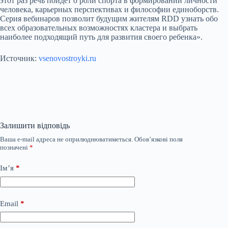
этот раз речь пойдет о роли спорта в формировании личности
человека, карьерных перспективах и философии единоборств.
Серия вебинаров позволит будущим жителям RDD узнать обо
всех образовательных возможностях кластера и выбрать
наиболее подходящий путь для развития своего ребенка».
Источник:
vsenovostroyki.ru
Залишити відповідь
Ваша e-mail адреса не оприлюднюватиметься.
Обов’язкові поля
позначені
*
Ім’я
*
Email
*