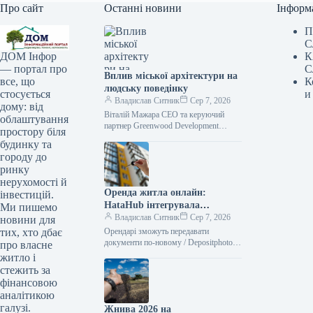
Про сайт
Останні новини
Інформ
П
С
К
ДОМ Інфор
С
— портал про
Вплив міської архітектури на
К
все, що
людську поведінку
и
стосується
Владислав Ситник
Сер 7, 2026
дому: від
Віталій Мажара CEO та керуючий
облаштування
партнер Greenwood Development
простору біля
Архітектурні споруди часто
будинку та
оцінюються за їхнім зовнішнім
городу до
виглядом, плануванням,
ринку
використаними технологіями
нерухомості й
Оренда житла онлайн:
інвестицій.
HataHub інтегрувала
Ми пишемо
“Дія.Підпис” — Delo.ua
Владислав Ситник
Сер 7, 2026
новини для
Орендарі зможуть передавати
тих, хто дбає
документи по-новому / Depositphotos
про власне
Українська платформа HataHub
житло і
впровадила функцію обміну
стежить за
документами через “Дію” та
фінансовою
“Дія.Підпис”, що
аналітикою
галузі.
Жнива 2026 на