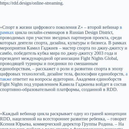
https://rdd.design/online-streaming.
«Спорт в жизни цифрового поколения Z» – второй вебинар
в
рамках
цикла онлайн-семинаров в Russian Design District,
проводимых при участии звездных партнеров проекта, среди
которых деятели спорта, дизайна, культуры и бизнеса. В рамках
мероприятия Камил Гаджиев – мастер спорта по джиу-джитсу и
самбо, победитель кубка мира по джиу-джитсу 2003 года и
президент международной организации Fight Nights Global,
проводящей турниры и поединки по смешанным
единоборствам, – расскажет о роли и развитии спорта в эпоху
цифровых технологий, дизайне тела, философии единоборств,
а
также
ответит на вопросы аудитории. Академия единоборств
Fight Nights под управлением Камила Гаджиева войдет в состав
спортивно-образовательной платформы, созданной в RDD.
«Каждый вебинар цикла раскрывает одну из граней концепции
RDD, нацеленной на всестороннее развитие ребенка, – говорит
Ксения Юрьева, коммерческий директор Группы Родина. – На