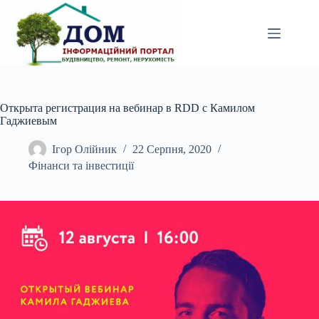
Перейти
до
вмісту
Открыта регистрация на вебинар в RDD с Камилом
Гаджиевым
Ігор Олійник
22 Серпня, 2020
Фінанси та інвестиції