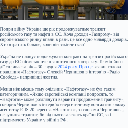
Попри війну Україна ще рік продовжуватиме транзит
російського газу та нафти в ЄС. Хоча доходи «Газпрому» від
європейського ринку впали в рази, це все одно мільярди
доларів.
Хто втратить більше, коли він закінчиться?
Україна не планує подовжувати контракт на транзит російського
газу до ЄС після закінчення поточного контракту. Термін його
дії спливає за рік – 30 грудня
2024 року
.
Про це
заявив голова
правління «Нафтогазу» Олексій Чернишов в інтерв’ю «Радіо
Свобода» наприкінці жовтня.
Менш ніж місяць тому очільник «Нафтогазу» не був таким
категоричним. «Якщо європейські компанії попросять, то
«Нафтогаз» може розглянути варіанти продовження транзиту», –
говорив Чернишов в інтервʼю енергетичному консалтинговому
агентству ICIS 20 вересня. «Нафтогаз», за словами Чернишова,
не зупиняє транзит, бо від нього залежать країни ЄС, які
підтримують Україну у війні з РФ.