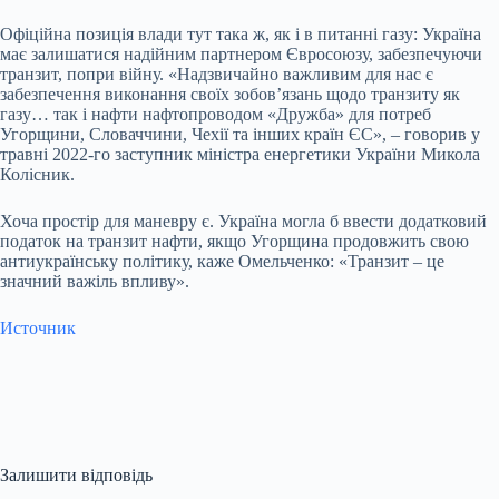
Офіційна позиція влади тут така ж, як і в питанні газу: Україна
має залишатися надійним партнером Євросоюзу, забезпечуючи
транзит, попри війну. «Надзвичайно важливим для нас є
забезпечення виконання своїх зобов’язань щодо транзиту як
газу… так і нафти нафтопроводом «Дружба» для потреб
Угорщини, Словаччини, Чехії та інших країн ЄС», – говорив у
травні 2022-го заступник міністра енергетики України Микола
Колісник.
Хоча простір для маневру є. Україна могла б ввести додатковий
податок на транзит нафти, якщо Угорщина продовжить свою
антиукраїнську політику, каже Омельченко: «Транзит – це
значний важіль впливу».
Источник
Залишити відповідь