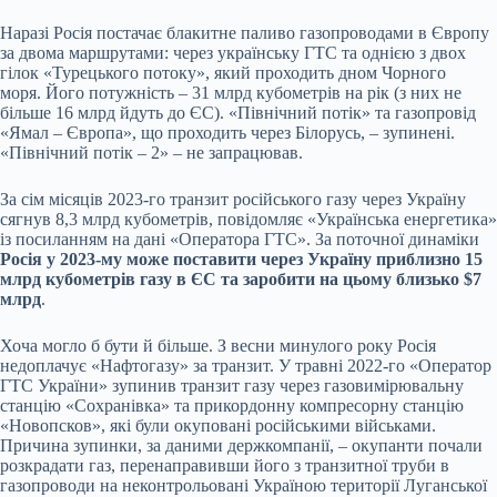
Наразі Росія постачає блакитне паливо газопроводами в Європу
за двома маршрутами: через українську ГТС та
однією
з двох
гілок «Турецького потоку», який проходить дном Чорного
моря. Його потужність – 31 млрд кубометрів на рік (з них не
більше 16 млрд йдуть до ЄС). «Північний потік» та газопровід
«Ямал – Європа», що проходить через Білорусь, – зупинені.
«Північний потік – 2» – не запрацював.
За сім місяців 2023-го транзит російського газу через Україну
сягнув 8,3 млрд кубометрів, повідомляє «Українська енергетика»
із посиланням на дані «Оператора ГТС». За поточної динаміки
Росія у 2023-му може поставити через Україну приблизно 15
млрд кубометрів газу в ЄС та заробити на цьому близько $7
млрд
.
Хоча могло б бути й більше. З весни минулого року Росія
недоплачує «Нафтогазу» за транзит. У травні 2022-го «Оператор
ГТС України» зупинив транзит газу через газовимірювальну
станцію «Сохранівка» та прикордонну компресорну станцію
«Новопсков», які були окуповані російськими військами.
Причина зупинки, за даними держкомпанії, – окупанти почали
розкрадати газ, перенаправивши його з транзитної труби в
газопроводи на неконтрольовані Україною території Луганської