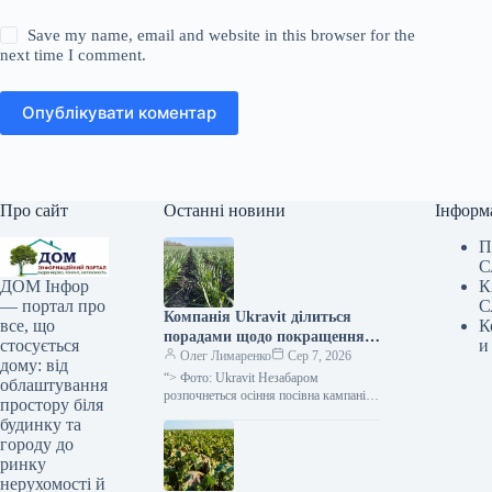
Save my name, email and website in this browser for the
next time I comment.
Опублікувати коментар
Про сайт
Останні новини
Інформ
П
С
К
ДОМ Інфор
С
— портал про
Компанія Ukravit ділиться
К
все, що
порадами щодо покращення
и
стосується
схожості та зимостійкості
Олег Лимаренко
Сер 7, 2026
дому: від
озимої пшениці —
“> Фото: Ukravit Незабаром
облаштування
SuperAgronom.com
розпочнеться осіння посівна кампанія
простору біля
зернових культур озимих. Тому
будинку та
паралельно з традиційним
городу до
підживленням, фахівці компанії
ринку
Ukravit наголошують
нерухомості й