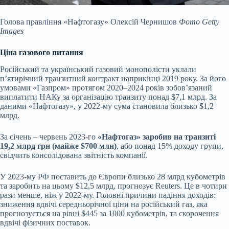
Голова правління «Нафтогазу» Олексій Чернишов
Фото Getty
Images
Ціна газового питання
Російський та український газовий монополісти уклали
пʼятирічний транзитний контракт наприкінці 2019 року. За його
умовами «Газпром» протягом 2020–2024 років зобовʼязаний
виплатити НАКу за організацію транзиту понад $7,1 млрд. За
даними «Нафтогазу», у 2022-му сума становила близько $1,2
млрд.
За січень – червень 2023-го
«Нафтогаз» заробив на транзиті
19,2 млрд грн (майже $700 млн)
, або понад 15% доходу
групи
,
свідчить консолідована звітність компанії.
У 2023-му РФ поставить до Європи близько 28 млрд кубометрів
та заробить на цьому $12,5 млрд, прогнозує Reuters. Це в чотири
рази менше, ніж у 2022-му. Головні причини падіння доходів:
зниження вдвічі середньорічної ціни на російський газ, яка
прогнозується на рівні $445 за 1000 кубометрів, та скорочення
вдвічі фізичних
поставок
.