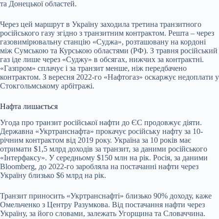
та Донецької областей.
Через цей маршрут в Україну заходила третина транзитного
російського газу згідно з транзитним контрактом. Решта – через
газовимірювальну станцію «Суджа», розташовану на кордоні
між Сумською та Курською областями (РФ). З травня російський
газ іде лише через «Суджу» в обсягах, нижчих за контрактні.
«Газпром» сплачує і за транзит менше, ніж передбачено
контрактом. З вересня 2022-го «Нафтогаз» оскаржує недоплати у
Стокгольмському арбітражі.
Нафта лишається
Угода про транзит російської нафти до ЄС продовжує діяти.
Державна «Укртранснафта» прокачує російську нафту за 10-
річним контрактом від 2019 року. Україна за 10 років має
отримати $1,5 млрд доходів за транзит, за даними російського
«Інтерфаксу». У середньому $150 млн на рік. Росія, за даними
Bloomberg, до 2022-го заробляла на постачанні нафти через
Україну близько $6 млрд на рік.
Транзит приносить «Укртранснафті» близько 90% доходу, каже
Омельченко з Центру Разумкова. Від постачання нафти через
Україну, за його словами, залежать Угорщина та Словаччина.