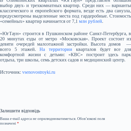
В Олимпийских кварталах «ЮгТаун» представлен большой
выбор двух- и трехкомнатных квартир. Среди них — варианты
классического и европейского формата, везде есть два санузла,
предусмотрены выделенные места под гардеробные. Стоимость
«семейных» квартир начинается от 7,1
млн рублей
.
«ЮгТаун» строится в Пушкинском районе Санкт-Петербурга, в
20 минутах езды от метро «Московская». Проект состоит из
девяти очередей малоэтажной застройки. Высота домов —
всего 5 этажей.
На территории
кварталов будет все для
комфортной жизни с детьми: «КВС» построит здесь парк
отдыха, три школы, семь детских садов и медицинский центр.
Источник:
vsenovostroyki.ru
Залишити відповідь
Ваша e-mail адреса не оприлюднюватиметься.
Обов’язкові поля
позначені
*