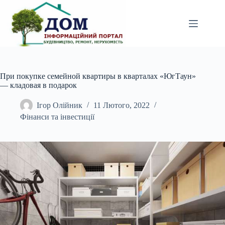
Перейти
до
вмісту
При покупке семейной квартиры в кварталах «ЮгТаун»
— кладовая в подарок
Ігор Олійник
11 Лютого, 2022
Фінанси та інвестиції