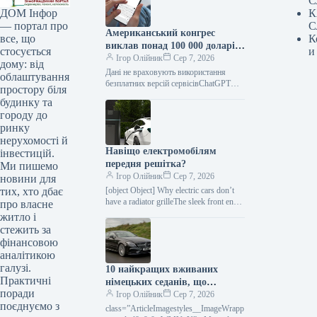
С
К
ДОМ Інфор
С
— портал про
Американський конгрес
К
все, що
виклав понад 100 000 доларів
и
стосується
на ChatGPT.
Ігор Олійник
Сер 7, 2026
дому: від
Дані не враховують використання
облаштування
безплатних версій сервісівChatGPT
простору біля
зайняв позицію найпопулярнішого
будинку та
інструменту штучного інтелекту в
городу до
американському Конгресі. На
ринку
розробку
нерухомості й
Навіщо електромобілям
інвестицій.
передня решітка?
Ми пишемо
Ігор Олійник
Сер 7, 2026
новини для
[object Object] Why electric cars don’t
тих, хто дбає
have a radiator grilleThe sleek front end
про власне
has become one of the defining
житло і
features…
стежить за
фінансовою
аналітикою
галузі.
10 найкращих вживаних
Практичні
німецьких седанів, що
поради
пропонують комфорт,
Ігор Олійник
Сер 7, 2026
поєднуємо з
потужність та вигідну
class=”ArticleImagestyles__ImageWrapp