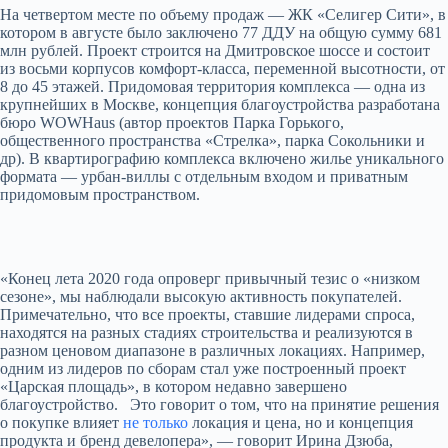
На четвертом месте по объему продаж — ЖК «Селигер Сити», в
котором в августе было заключено 77 ДДУ на общую сумму 681
млн рублей. Проект строится на Дмитровское шоссе и состоит
из восьми корпусов комфорт-класса, переменной высотности, от
8 до 45 этажей. Придомовая территория комплекса — одна из
крупнейших в Москве, концепция благоустройства разработана
бюро WOWHaus (автор проектов Парка Горького,
общественного пространства «Стрелка», парка Сокольники и
др). В квартирографию комплекса включено жилье уникального
формата — урбан-виллы с отдельным входом и приватным
придомовым пространством.
«Конец лета 2020 года опроверг привычный тезис о «низком
сезоне», мы наблюдали высокую активность покупателей.
Примечательно, что все проекты, ставшие лидерами спроса,
находятся на разных стадиях строительства и реализуются в
разном ценовом диапазоне в различных локациях. Например,
одним из лидеров по сборам стал уже построенный проект
«Царская площадь», в котором недавно завершено
благоустройство. Это говорит о том, что на принятие решения
о покупке влияет
не только
локация и цена, но и концепция
продукта и бренд девелопера», — говорит Ирина Дзюба,