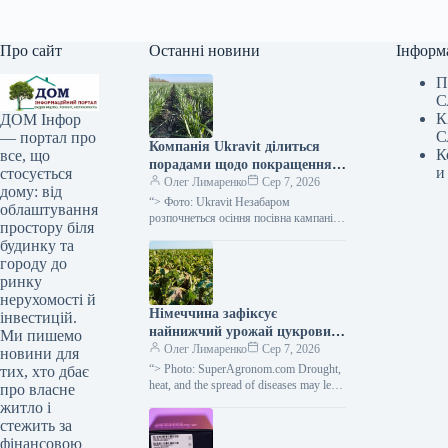
Про сайт
Останні новини
Інформ
П
С
К
ДОМ Інфор
С
— портал про
Компанія Ukravit ділиться
К
все, що
порадами щодо покращення
и
стосується
схожості та зимостійкості
Олег Лимаренко
Сер 7, 2026
дому: від
озимої пшениці —
“> Фото: Ukravit Незабаром
облаштування
SuperAgronom.com
розпочнеться осіння посівна кампанія
простору біля
зернових культур озимих. Тому
будинку та
паралельно з традиційним
городу до
підживленням, фахівці компанії
ринку
Ukravit наголошують
нерухомості й
Німеччина зафіксує
інвестицій.
найнижчий урожай цукрових
Ми пишемо
буряків поточного року —
Олег Лимаренко
Сер 7, 2026
новини для
SuperAgronom.com
“> Photo: SuperAgronom.com Drought,
тих, хто дбає
heat, and the spread of diseases may lead
про власне
to the poorest sugar beet harvest in
житло і
Southern…
стежить за
фінансовою