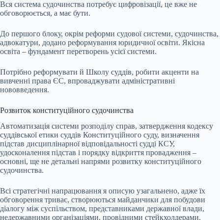
Вся система судочинства потребує цифровізації, це вже не
обговорюється, а має бути.
До першого блоку, окрім реформи судової системи, судочинства,
адвокатури, додано реформування юридичної освіти. Якісна
освіта – фундамент перетворень усієї системи.
Потрібно реформувати й Школу суддів, робити акценти на
вивченні права ЄС, впроваджувати адміністративні
нововведення.
Розвиток конституційного судочинства
Автоматизація системи розподілу справ, затвердження кодексу
суддівської етики суддів Конституційного суду, визначення
підстав дисциплінарної відповідальності судді КСУ,
удосконалення підстав і порядку відкриття провадження –
основні, ще не детальні напрями розвитку конституційного
судочинства.
Всі стратегічні напрацювання я описую узагальнено, адже їх
обговорення триває, створюються майданчики для побудови
діалогу між суспільством, представниками державної влади,
недержавними організаціями, провідними стейкхолдерами.