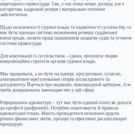
перехідного правосуддя. Так, у нас поки немає досвіду, але є
алгоритми, кадровий резерв і матеріально-технічне
забезпечення.
Щодо незалежності судової влади та підзвітності суспільству, то
має бути прозора система визначення розміру суддівської
винагороди, оплати праці працівників апаратів судів та установ
системи правосуддя.
Для комунікації із суспільством – єдина, зрозуміла людям
комунікаційна стратегія органів судової влади.
Має працювати, а не бути на папері, прогресивне, сучасне,
альтернативне врегулювання спорів (позасудового та
досудового). Йдеться про медіацію, міжнародний арбітраж. Але
треба допрацювати законодавство у цій сфері.
Реформувати адвокатуру – тут має бути єдиний іспит як допуск
до професії (цифровий). Потрібно переглянути й правила
адвокатської етики. Мають проводитися незалежні аудити
річних фінансових звітів, прозорі та ефективні дисциплінарні
процедури.