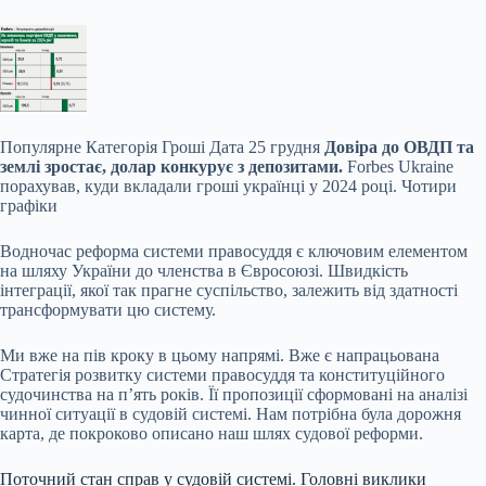
Популярне
Категорія Гроші Дата 25 грудня
Довіра до ОВДП та
землі зростає, долар конкурує з депозитами.
Forbes Ukraine
порахував, куди вкладали гроші українці у 2024 році. Чотири
графіки
Водночас реформа системи правосуддя є ключовим елементом
на шляху України до членства в Євросоюзі. Швидкість
інтеграції, якої так прагне суспільство, залежить від здатності
трансформувати цю систему.
Ми вже на пів кроку в цьому напрямі. Вже є напрацьована
Стратегія розвитку системи правосуддя та конституційного
судочинства на п’ять років. Її пропозиції сформовані на аналізі
чинної ситуації в судовій системі. Нам потрібна була дорожня
карта, де покроково описано наш шлях судової реформи.
Поточний стан справ у судовій системі. Головні виклики