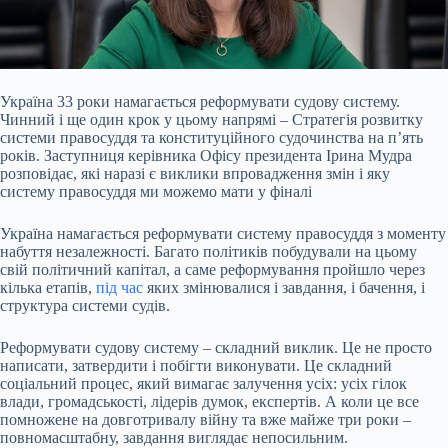
Україна 33 роки намагається реформувати судову систему.
Чинний і ще один крок у цьому напрямі – Стратегія розвитку
системи правосуддя та конституційного судочинства на
п’ять
років. Заступниця керівника Офісу президента Ірина Мудра
розповідає, які наразі є виклики впровадження змін і яку
систему правосуддя ми можемо мати у фіналі
Україна намагається реформувати систему правосуддя з моменту
набуття незалежності. Багато політиків побудували на цьому
свій політичний капітал, а саме реформування пройшло через
кілька етапів,
під час
яких змінювалися і завдання, і бачення, і
структура системи судів.
Реформувати судову систему – складний виклик. Це не просто
написати, затвердити і побігти виконувати. Це складний
соціальний процес, який вимагає залучення усіх: усіх гілок
влади, громадськості, лідерів думок, експертів. А коли це все
помножене на довготривалу війну та вже майже три роки –
повномасштабну, завдання виглядає непосильним.