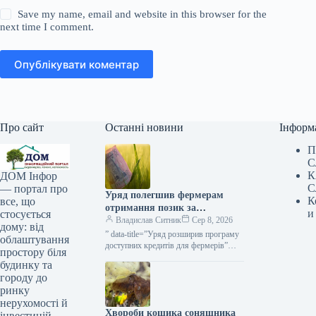
Save my name, email and website in this browser for the
next time I comment.
Опублікувати коментар
Про сайт
Останні новини
Інформ
П
С
К
ДОМ Інфор
С
— портал про
Уряд полегшив фермерам
К
все, що
отримання позик за
и
стосується
програмою «5-7-9%» для
Владислав Ситник
Сер 8, 2026
дому: від
посівної кампанії та
” data-title=”Уряд розширив програму
облаштування
господарських потреб —
доступних кредитів для фермерів”
простору біля
data-
KURKUL
будинку та
url=”https://kurkul.com/news/41873-
городу до
uryad-rozshiriv-programu-dostupnih-
ринку
kreditiv-dlya-fermeriv”>
нерухомості й
Хвороби кошика соняшника
інвестицій.