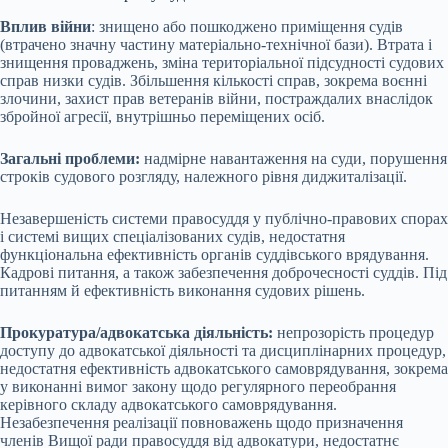
Вплив війни
: знищено або пошкоджено приміщення судів
(втрачено значну частину матеріально-технічної бази). Втрата і
знищення проваджень, зміна територіальної підсудності судових
справ низки судів. Збільшення кількості справ, зокрема воєнні
злочини, захист прав ветеранів війни, постраждалих внаслідок
збройної агресії, внутрішньо переміщених осіб.
Загальні проблеми:
надмірне навантаження на суди, порушення
строків судового розгляду, належного рівня диджиталізації.
Незавершеність системи правосуддя у публічно-правових спорах
і системі вищих спеціалізованих судів, недостатня
функціональна ефективність органів суддівського врядування.
Кадрові питання, а також забезпечення доброчесності суддів. Під
питанням й ефективність виконання судових рішень.
Прокуратура/адвокатська діяльність:
непрозорість процедур
доступу до адвокатської діяльності та дисциплінарних процедур,
недостатня ефективність адвокатського самоврядування, зокрема
у виконанні вимог закону щодо регулярного переобрання
керівного складу адвокатського самоврядування.
Незабезпечення реалізації повноважень щодо призначення
членів Вищої ради правосуддя від адвокатури, недостатнє