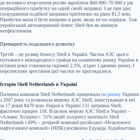
до великого вторгнення росіян заробляла $60 000–70 000 у рік
операційного прибутку на одній своїй заправці. І це при ціні
спорудження подібної заправки приблизно на рівні $1,5 млн.
Прибутки мали б бути вищими в рази, якщо не на порядок. Тож
український автозаправний бізнес Shell був як мінімум
неефективним.
Примарність подальшого розвитку
Третій – це розмір бізнесу Shell в Україні. Частка АЗС цього
потужного міжнародного гравця на паливному ринку України в
останні роки становила скромні 2,5%, згідно з даними ринку. І
перспективи зростання цієї частки не проглядалися.
Історія Shell Netherlands в Україні
Паливна компанія Shell Netherlands працювала
на ринку
України
з 2007 року та розвивала мережу АЗС Shell, інвестувавши в неї
за 17 років $470 млн. Наразі в Україні 131 заправка Shell,
фактично працює 118. Власник мережі АЗС Shell в Україні –
«Альянс Холдинг». 51% акцій холдингу належало Shell
Netherlands і 49% – дочірній компанії російської «Незалежної
нафтогазової компанії» (ННК) росіянина Едуарда Худайнатова.