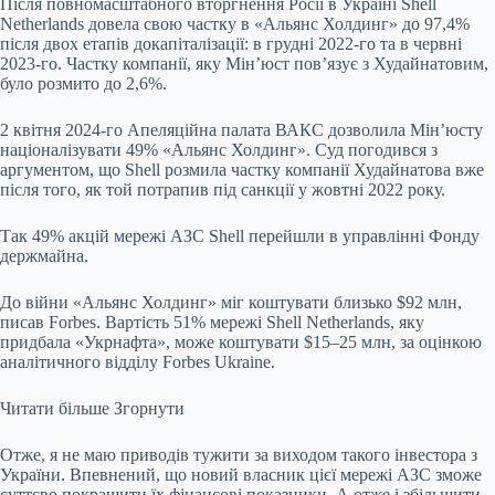
Після повномасштабного вторгнення Росії в Україні Shell
Netherlands довела свою частку в «Альянс Холдинг» до 97,4%
після двох етапів докапіталізації: в грудні 2022-го та в червні
2023-го. Частку компанії, яку Мінʼюст повʼязує з Худайнатовим,
було розмито до 2,6%.
2 квітня 2024-го Апеляційна палата ВАКС дозволила Мінʼюсту
націоналізувати 49% «Альянс Холдинг». Суд погодився з
аргументом, що Shell розмила частку компанії Худайнатова вже
після того, як той потрапив під санкції у жовтні 2022 року.
Так 49% акцій мережі АЗС Shell перейшли в управлінні Фонду
держмайна.
До війни «Альянс Холдинг» міг коштувати близько $92 млн,
писав Forbes. Вартість 51% мережі Shell Netherlands, яку
придбала «Укрнафта», може коштувати $15–25 млн, за оцінкою
аналітичного відділу Forbes Ukraine.
Читати більше
Згорнути
Отже, я не маю приводів тужити за виходом такого інвестора з
України. Впевнений, що новий власник цієї мережі АЗС зможе
суттєво покращити їх фінансові показники. А отже і збільшити