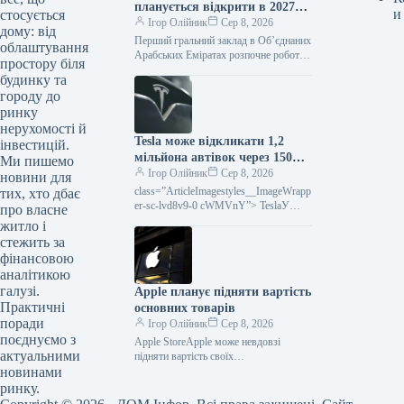
планується відкрити в 2027
и
стосується
році — подробиці
Ігор Олійник
Сер 8, 2026
дому: від
Перший гральний заклад в Об’єднаних
облаштування
Арабських Еміратах розпочне роботу
простору біля
у 2027 році — подробиціПерше казино
будинку та
в Об’єднаних Арабських Еміратах
городу до
стартує…
ринку
нерухомості й
Tesla може відкликати 1,2
інвестицій.
мільйона автівок через 150
Ми пишемо
претензій.
Ігор Олійник
Сер 8, 2026
новини для
class=”ArticleImagestyles__ImageWrapp
тих, хто дбає
er-sc-lvd8v9-0 cWMVnY”> TeslaУ
про власне
Сполучених Штатах розпочато
житло і
ґрунтовне розслідування щодо
стежить за
автомобілів Tesla через численні
фінансовою
нарікання
аналітикою
галузі.
Apple планує підняти вартість
Практичні
основних товарів
поради
Ігор Олійник
Сер 8, 2026
поєднуємо з
Apple StoreApple може невдовзі
актуальними
підняти вартість своїх
новинами
найпопулярніших пристроїв. Якщо
раніше компанія переглядала ціни на
ринку.
Mac, iPad та інші гаджети,…