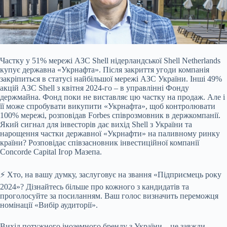
Частку у 51% мережі АЗС Shell нідерландської Shell Netherlands
купує державна «Укрнафта». Після закриття угоди компанія
закріпиться в статусі найбільшої мережі АЗС
України. Інші 49%
акцій АЗС Shell з квітня 2024-го – в управлінні Фонду
держмайна. Фонд поки не виставляє цю частку на продаж. Але і
її може спробувати викупити «Укрнафта», щоб контролювати
100% мережі, розповідав Forbes співрозмовник в держкомпанії.
Який сигнал для інвесторів дає вихід Shell з України та
нарощення частки державної «Укрнафти» на паливному ринку
країни? Розповідає співзасновник інвестиційної компанії
Concorde Capital Ігор Мазепа.
⚡️ Хто, на вашу думку, заслуговує на звання «Підприємець року
2024»? Дізнайтесь більше про кожного з кандидатів та
проголосуйте за посиланням. Ваш голос визначить переможця
номінації «Вибір аудиторії».
Вихід потужного іноземного бренду з України – це завжди