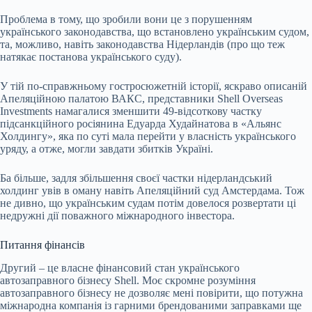
Проблема в тому, що зробили вони це з порушенням
українського законодавства, що встановлено українським судом,
та, можливо, навіть законодавства Нідерландів (про що теж
натякає постанова українського суду).
У тій по-справжньому гостросюжетній історії, яскраво описаній
Апеляційною палатою ВАКС, представники Shell Overseas
Investments намагалися зменшити 49-відсоткову частку
підсанкційного росіянина Едуарда Худайнатова в «Альянс
Холдингу», яка по суті мала перейти у власність українського
уряду, а отже, могли завдати збитків Україні.
Ба більше, задля збільшення своєї частки нідерландський
холдинг увів в оману навіть Апеляційний суд Амстердама. Тож
не дивно, що українським судам потім довелося розвертати ці
недружні дії поважного міжнародного інвестора.
Питання фінансів
Другий – це власне фінансовий стан українського
автозаправного бізнесу Shell. Моє скромне розуміння
автозаправного бізнесу не дозволяє мені повірити, що потужна
міжнародна компанія із гарними брендованими заправками ще