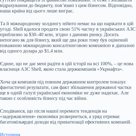
відрахування до бюджету, пов’язані з цим бізнесом. Відповідно,
наша країна від цього лише виграє.
Та й міжнародному холдингу нібито немає на що нарікати в цій
угоді. Shell вдалося продати свою 51% частку в українських АЗС
приблизно за $30–40 млн, згідно з даними ринку. Досить
непогано як для бізнесу, який ще два роки тому був оцінений
поважною міжнародною консалтинговою компанією в діапазоні
від одного долара до $1,4 млн.
Єдине, що не дає мені радіти в цій історії на всі 100%, – це нова
власниця АЗС Shell, якою стала держкомпанія «Укрнафта».
Хоча ця компанія під повним державним контролем показує
фантастичні результати, сам факт збільшення державної частки
ще в одній галузі української економіки не дуже надихає. Але
такою є особливість бізнесу під час війни.
Сподіваюся, що після нашої перемоги тенденція на
«задержавлення» економіки розвернеться, а уряд отримає
багатомільярдні доходи від приватизації ефективних компаній.
Источник