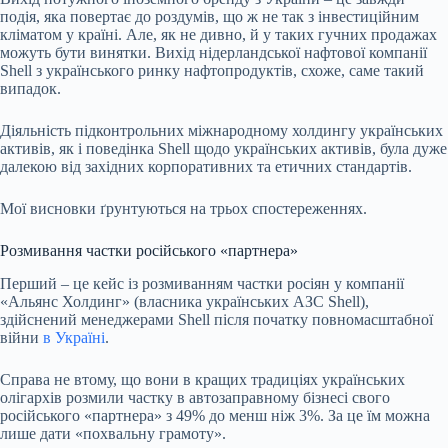
подія, яка повертає до роздумів, що ж не так з інвестиційним
кліматом у країні. Але, як не дивно, й у таких гучних продажах
можуть бути винятки. Вихід нідерландської нафтової компанії
Shell з українського ринку нафтопродуктів, схоже, саме такий
випадок.
Діяльність підконтрольних міжнародному холдингу українських
активів, як і поведінка Shell щодо українських активів, була дуже
далекою від західних корпоративних та етичних стандартів.
Мої висновки ґрунтуються на трьох спостереженнях.
Розмивання частки російського «партнера»
Перший – це кейс із розмиванням частки росіян у компанії
«Альянс Холдинг» (власника українських АЗС Shell),
здійснений менеджерами Shell після початку повномасштабної
війни
в Україні
.
Справа не втому, що вони в кращих традиціях українських
олігархів розмили частку в автозаправному бізнесі свого
російського «партнера» з 49% до менш ніж 3%. За це їм можна
лише дати «похвальну грамоту».