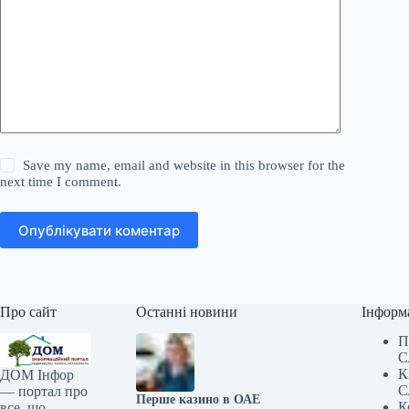
Save my name, email and website in this browser for the
next time I comment.
Опублікувати коментар
Про сайт
Останні новини
Інформ
П
С
К
ДОМ Інфор
С
— портал про
Перше казино в ОАЕ
К
все, що