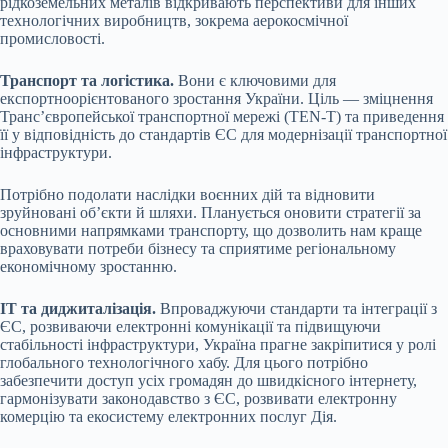
рідкоземельних металів відкривають перспективи для інших
технологічних виробництв, зокрема аерокосмічної
промисловості.
Транспорт та логістика.
Вони є ключовими для
експортноорієнтованого зростання України. Ціль — зміцнення
Трансʼєвропейської транспортної мережі (TEN-T) та приведення
її у відповідність до стандартів ЄС для модернізації транспортної
інфраструктури.
Потрібно подолати наслідки воєнних дій та відновити
зруйновані об’єкти й шляхи. Планується оновити стратегії за
основними напрямками транспорту, що дозволить нам краще
враховувати потреби бізнесу та сприятиме регіональному
економічному зростанню.
ІТ та диджиталізація.
Впроваджуючи стандарти та інтеграції з
ЄС, розвиваючи електронні комунікації та підвищуючи
стабільності інфраструктури, Україна прагне закріпитися у ролі
глобального технологічного хабу. Для цього потрібно
забезпечити доступ усіх громадян до швидкісного інтернету,
гармонізувати законодавство з ЄС, розвивати електронну
комерцію та екосистему електронних послуг Дія.