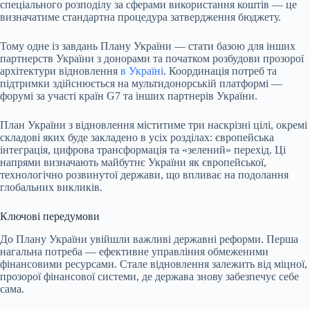
спеціального розподілу за сферами використання коштів — це
визначатиме стандартна процедура затвердження бюджету.
Тому одне із завдань Плану України — стати базою для інших
партнерств України з донорами та початком розбудови прозорої
архітектури відновлення
в Україні
. Координація потреб та
підтримки здійснюється на мультидонорській платформі —
форумі за участі країн G7 та інших партнерів України.
План України з відновлення міститиме три наскрізні цілі, окремі
складові яких буде закладено в усіх розділах: європейська
інтеграція, цифрова трансформація та «зелений» перехід. Ці
напрями визначають майбутнє України як європейської,
технологічно розвинутої держави, що впливає на подолання
глобальних викликів.
Ключові передумови
До Плану України увійшли важливі державні реформи. Перша
нагальна потреба — ефективне управління обмеженими
фінансовими ресурсами. Стале відновлення залежить від міцної,
прозорої фінансової системи, де держава знову забезпечує себе
сама.