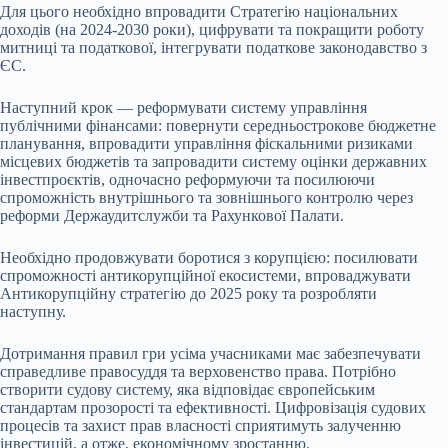
Для цього необхідно впровадити Стратегію національних
доходів (на 2024-2030 роки), цифрувати та покращити роботу
митниці та податкової, інтегрувати податкове законодавство з
ЄС.
Наступний крок — реформувати систему управління
публічними фінансами: повернути середньострокове бюджетне
планування, впровадити управління фіскальними ризиками
місцевих бюджетів та запровадити систему оцінки державних
інвестпроєктів, одночасно реформуючи та посилюючи
спроможність внутрішнього та зовнішнього контролю через
реформи Держаудитслужби та Рахункової Палати.
Необхідно продовжувати боротися з корупцією: посилювати
спроможності антикорупційної екосистеми, впроваджувати
Антикорупційну стратегію до 2025 року та розробляти
наступну.
Дотримання правил гри усіма учасниками має забезпечувати
справедливе правосуддя та верховенство права. Потрібно
створити судову систему, яка відповідає європейським
стандартам прозорості та ефективності. Цифровізація судових
процесів та захист прав власності сприятимуть залученню
інвестицій, а отже, економічному зростанню.