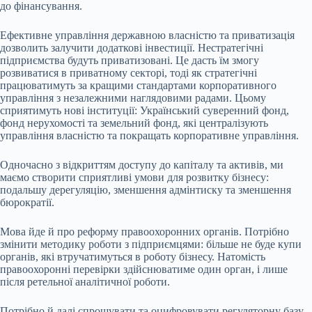
до фінансування.
Ефективне управління державною власністю та приватизація
дозволить залучити додаткові інвестиції. Нестратегічні
підприємства будуть приватизовані. Це дасть їм змогу
розвиватися в приватному секторі, тоді як стратегічні
працюватимуть за кращими стандартами корпоративного
управління з незалежними наглядовими радами. Цьому
сприятимуть нові інституції: Український суверенний фонд,
фонд нерухомості та земельний фонд, які централізують
управління власністю та покращать корпоративне управління.
Одночасно з відкриттям доступу до капіталу та активів, ми
маємо створити сприятливі умови для розвитку бізнесу:
подальшу дерегуляцію, зменшення адмінтиску та зменшення
бюрократії.
Мова йде й про реформу правоохоронних органів. Потрібно
змінити методику роботи з підприємцями: більше не буде купи
органів, які втручатимуться в роботу бізнесу. Натомість
правоохоронні перевірки здійснюватиме один орган, і лише
після ретельної аналітичної роботи.
Потрібно й далі спрощувати та оцифровувати регуляторну базу,