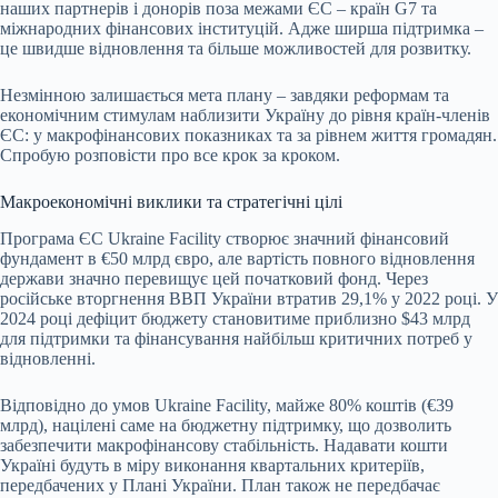
наших партнерів і донорів поза межами ЄС – країн G7 та
міжнародних фінансових інституцій. Адже ширша підтримка –
це швидше відновлення та більше можливостей для розвитку.
Незмінною залишається мета плану – завдяки реформам та
економічним стимулам наблизити Україну до рівня країн-членів
ЄС: у макрофінансових показниках та за рівнем життя громадян.
Спробую розповісти про все крок за кроком.
Макроекономічні виклики та стратегічні цілі
Програма ЄС Ukraine Facility створює значний фінансовий
фундамент в €50 млрд євро, але вартість повного відновлення
держави значно перевищує цей початковий фонд. Через
російське вторгнення ВВП України втратив 29,1% у 2022 році. У
2024 році дефіцит бюджету становитиме приблизно $43 млрд
для підтримки та фінансування найбільш критичних потреб у
відновленні.
Відповідно до умов Ukraine Facility, майже 80% коштів (€39
млрд), націлені саме на бюджетну підтримку, що дозволить
забезпечити макрофінансову стабільність. Надавати кошти
Україні будуть в міру виконання квартальних критеріїв,
передбачених у Плані України. План також не передбачає