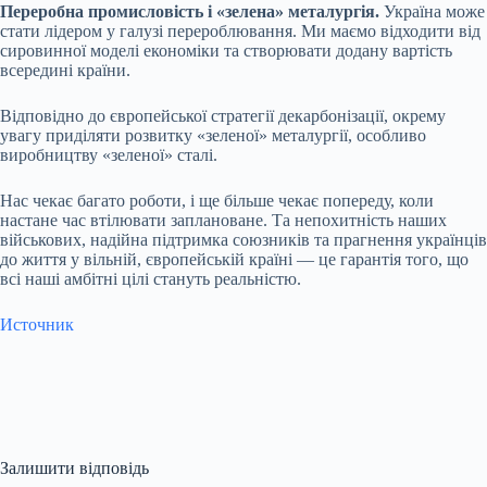
Переробна промисловість і «зелена» металургія.
Україна може
стати лідером у галузі перероблювання. Ми маємо відходити від
сировинної моделі економіки та створювати додану вартість
всередині країни.
Відповідно до європейської стратегії декарбонізації, окрему
увагу приділяти розвитку «зеленої» металургії, особливо
виробництву «зеленої» сталі.
Нас чекає багато роботи, і ще більше чекає попереду, коли
настане час втілювати заплановане. Та непохитність наших
військових, надійна підтримка союзників та прагнення українців
до життя у вільній, європейській країні — це гарантія того, що
всі наші амбітні цілі стануть реальністю.
Источник
Залишити відповідь