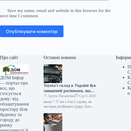
Save my name, email and website in this browser for the
next time I comment.
Опублікувати коментар
Про сайт
Останні новини
Інформ
П
С
К
ДОМ Інфор
С
— портал про
Toyota’s склад в Україні був
К
все, що
знищений росіянами, що
и
стосується
може призвести до затримок у
Артем Письменна
Сер 9, 2026
дому: від
постачанні запчастин, за
anons”> У ніч з 4 на 5 серпня, як
облаштування
даними Мінфіну.
наслідок російського удару, було
простору біля
ліквідовано склад із запасними
будинку та
елементами та супутньою…
городу до
ринку
нерухомості й