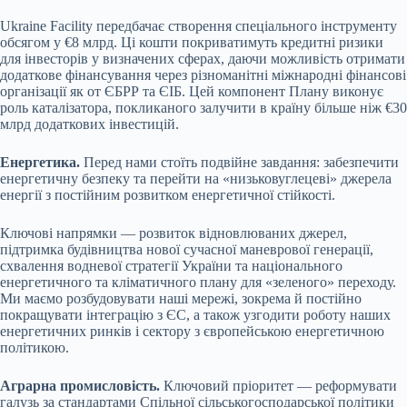
Ukraine Facility передбачає створення спеціального інструменту
обсягом у €8 млрд. Ці кошти покриватимуть кредитні ризики
для інвесторів у визначених сферах, даючи можливість отримати
додаткове фінансування через різноманітні міжнародні фінансові
організації як от ЄБРР та ЄІБ. Цей компонент Плану виконує
роль каталізатора, покликаного залучити в країну більше ніж €30
млрд додаткових інвестицій.
Енергетика.
Перед нами стоїть подвійне завдання: забезпечити
енергетичну безпеку та перейти на «низьковуглецеві» джерела
енергії з постійним розвитком енергетичної стійкості.
Ключові напрямки — розвиток відновлюваних джерел,
підтримка будівництва нової сучасної маневрової генерації,
схвалення водневої стратегії України та національного
енергетичного та кліматичного плану для «зеленого» переходу.
Ми маємо розбудовувати наші мережі, зокрема й постійно
покращувати інтеграцію з ЄС, а також узгодити роботу наших
енергетичних ринків і сектору з європейською енергетичною
політикою.
Аграрна промисловість.
Ключовий пріоритет — реформувати
галузь за стандартами Спільної сільськогосподарської політики