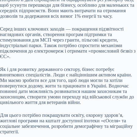
щоб усунути перешкоди для бізнесу, особливо для маленьких та
середніх підприємств. Вони мають витрачати на отримання
дозволів та додержання всіх вимог 1% енергії та часу.
Серед інших ключових заходів — покращення підзвітності
наглядових органів, створення програм підтримки та
стимулювання для МСП через гранти, пільгові кредити,
індустріальні парки. Також потрібно спростити механізми
підключення до електромереж і отримати «промисловий безвіз з
ЄС».
Як і для розвитку державного сектору, бізнес потребує
виняткових спеціалістів. Люди є найціннішим активом країни.
Ми маємо зробити все для того, щоб люди могли та хотіли
повернутися додому, жити та працювати в Україні. Водночас
повинні дати можливість розвиватися нашим захисникам та
захисницям, створити умови переходу від військової служби до
цивільного життя для ветеранів війни.
Для цього потрібно покращувати освіту, охорону здоровʼя,
житлові програми на кшталт доступної іпотеки «єОселя» та
соціальне забезпечення, розробити демографічну та міграційну
стратегії.