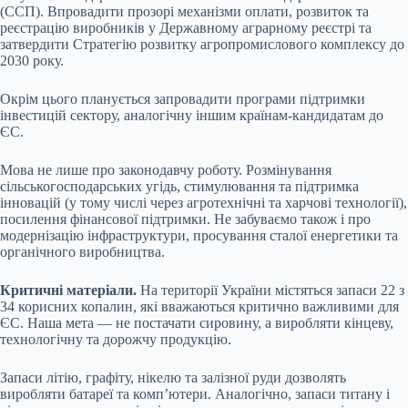
(ССП). Впровадити прозорі механізми оплати, розвиток та
реєстрацію виробників у Державному аграрному реєстрі та
затвердити Стратегію розвитку агропромислового комплексу до
2030 року.
Окрім цього планується запровадити програми підтримки
інвестицій сектору, аналогічну іншим країнам-кандидатам до
ЄС.
Мова не лише про законодавчу роботу. Розмінування
сільськогосподарських угідь, стимулювання та підтримка
інновацій (у тому числі через агротехнічні та харчові технології),
посилення фінансової підтримки. Не забуваємо також і про
модернізацію інфраструктури, просування сталої енергетики та
органічного виробництва.
Критичні матеріали.
На території України містяться запаси 22 з
34 корисних копалин, які вважаються критично важливими для
ЄС. Наша мета — не постачати сировину, а виробляти кінцеву,
технологічну та дорожчу продукцію.
Запаси літію, графіту, нікелю та залізної руди дозволять
виробляти батареї та компʼютери. Аналогічно, запаси титану і