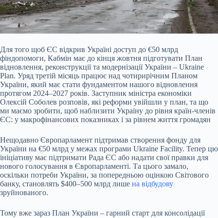
Для того щоб ЄС відкрив Україні доступ до €50 млрд
фіндопомоги, Кабмін має до кінця жовтня підготувати План
відновлення, реконструкції та модернізації України – Ukraine
Plan. Уряд третій місяць працює над чотирирічним Планом
України, який має стати фундаментом нашого відновлення
протягом 2024–2027 років. Заступник міністра економіки
Олексій Соболев розповів, які реформи увійшли у план, та що
ми маємо зробити, щоб наблизити Україну до рівня країн-членів
ЄС: у макрофінансових показниках і за рівнем життя громадян
Нещодавно Європарламент підтримав створення фонду для
України на €50 млрд у межах програми
Ukraine Facility
. Тепер цю
ініціативу має підтримати Рада ЄС або надати свої правки для
нового голосування в Європарламенті. Та цього замало,
оскільки потреби України, за попередньою оцінкою Світового
банку, становлять
$400–
500 млрд
лише
на відбудову
зруйнованого.
Тому вже зараз План України – гарний старт для консолідації