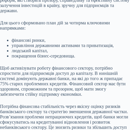
реформ, які створять прозору, справедливу та ефективну систему
залучення інвестицій в країну, зручну для підприємців та
держави.
Для цього сформовано план дій за чотирма ключовими
напрямками:
фінансові ринки,
управління державними активами та приватизація,
людський капітал,
покращення бізнес-середовища.
Щоб активізувати роботу фінансового сектору, потрібно
спростити для підприємців доступ до капіталу. В нинішній
системі домінують державні банки, на які до того ж припадає
75% старих проблемних кредитів. Фінансовий сектор має бути
здоровим, спроможним та прозорим, щоб мати змогу
забезпечити стійку підтримку економіки.
Потрібна фінансова стабільність через якісну оцінку ризиків
банківського сектору та стратегію зменшення державної частки.
Розвʼязання проблеми непрацюючих кредитів, щоб банки могли
сфокусуватись на кредитуванні відновлення і розвиток
небанківського сектору. Це знизить ризики та збільшить доступ