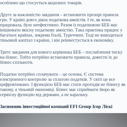
особливо що стосується акцизних товарів.
Друге за важливістю завдання – встановити прозорі правила
гри. У країні довго діяла податкова амністія. І те, як вона
працювала, було неефективно. Разом із податковою БЕБ має
ініціювати якісну податкову амністію. Така практика працює у
багатьох країнах, зокрема Італії, Туреччині. Тоді не виводиться
тіньовий капітал з країни, і він реінвестується в економіку.
Третє завдання для нового керівника БЕБ – послаблення тиску
на бізнес. Тобто потрібно встановити правила, довести їх до
бізнес-спільноти.
Податки потрібно сплачувати – це основа. Є система
електронного контролю за сплатою податків. У світі це все
цифровізовано. І функцією БЕБ має стати протидія не бізнесу як
такому, а тіньовій економіці. Бізнес має сприймати бюро як
сервісну функцію від держави, а не каральну.
Засновник інвестиційної компанії EFI Group Ігор Ліскі