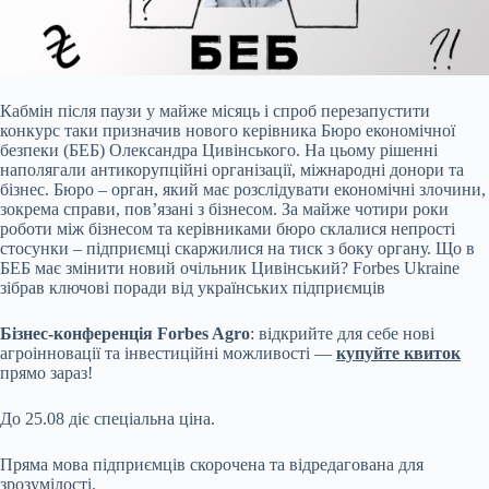
Кабмін після паузи у майже місяць і спроб перезапустити
конкурс таки призначив нового керівника Бюро економічної
безпеки (БЕБ) Олександра Цивінського. На цьому рішенні
наполягали антикорупційні організації, міжнародні донори та
бізнес. Бюро – орган, який має розслідувати економічні злочини,
зокрема справи, повʼязані з бізнесом. За майже чотири роки
роботи між бізнесом та керівниками бюро склалися непрості
стосунки – підприємці скаржилися на тиск з боку органу. Що в
БЕБ має змінити новий очільник Цивінський? Forbes Ukraine
зібрав ключові поради від українських підприємців
Бізнес-конференція Forbes Agro
: відкрийте для себе нові
агроінновації та інвестиційні можливості —
купуйте квиток
прямо зараз!
До 25.08 діє спеціальна ціна.
Пряма мова підприємців скорочена та відредагована для
зрозумілості.