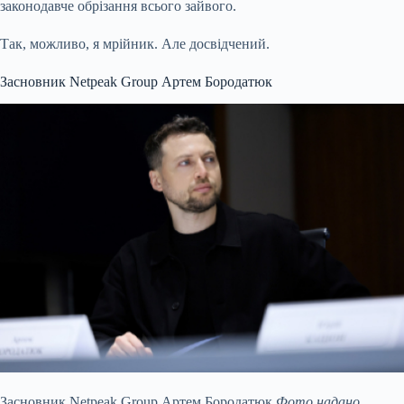
законодавче обрізання всього зайвого.
Так, можливо, я мрійник. Але досвідчений.
Засновник Netpeak Group Артем Бородатюк
Засновник Netpeak Group Артем Бородатюк
Фото надано