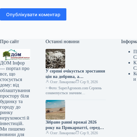
Опублікувати коментар
Про сайт
Останні новини
Інформ
П
С
К
ДОМ Інфор
С
— портал про
У серпні очікується зростання
К
все, що
цін на добрива, а
и
стосується
постачальники тимчасово
Олег Лимаренко
Сер 9, 2026
дому: від
припиняють надання
> Фото: SuperAgronom.com Серпень
облаштування
кредитних умов —
ознаменується значним
простору біля
подорожчанням та зменшенням
SuperAgronom.com
будинку та
доступності добрив для українських
городу до
сільгоспвиробників. На ринку
ринку
спостерігається
нерухомості й
Зібрано ранні врожаї 2026
інвестицій.
року на Прикарпатті, середня
Ми пишемо
врожайність зернових
Олег Лимаренко
Сер 9, 2026
новини для