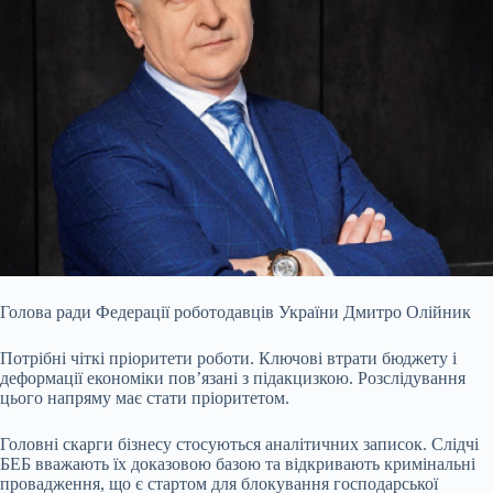
Голова ради Федерації роботодавців України Дмитро Олійник
Потрібні чіткі пріоритети роботи. Ключові втрати бюджету і
деформації економіки пов’язані з підакцизкою. Розслідування
цього напряму має стати пріоритетом.
Головні скарги бізнесу стосуються аналітичних записок. Слідчі
БЕБ вважають їх доказовою базою та відкривають кримінальні
провадження, що є стартом для блокування господарської