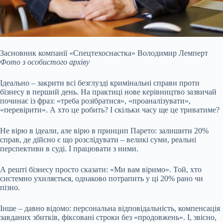
Засновник компанії «Спецтехоснастка» Володимир Лемперт
Фото з особистого архіву
Ідеально – закрити всі безглузді кримінальні справи проти
бізнесу в перший день. На практиці нове керівництво зазвичай
починає із фраз: «треба розібратися», «проаналізувати»,
«перевірити». А хто це робить? І скільки часу ще це триватиме?
Не вірю в ідеали, але вірю в принцип Парето: залишити 20%
справ, де дійсно є що розслідувати – великі суми, реальні
перспективи в суді. І працювати з ними.
А решті бізнесу просто сказати: «Ми вам віримо». Той, хто
системно ухиляється, однаково потрапить у ці 20% рано чи
пізно.
Інше – давно відомо: персональна відповідальність, компенсація
завданих збитків, фіксовані строки без «продовжень». І, звісно,