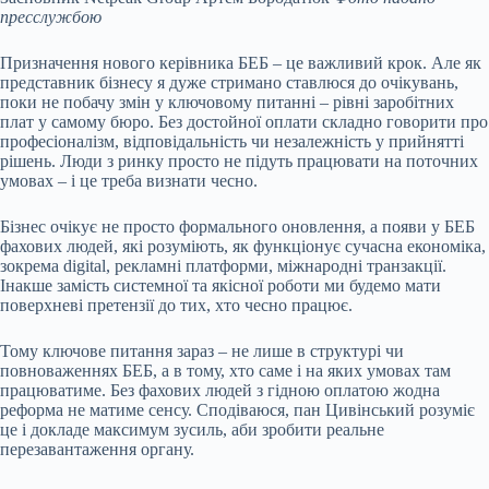
пресслужбою
Призначення нового керівника БЕБ – це важливий крок. Але як
представник бізнесу я дуже стримано ставлюся до очікувань,
поки не побачу змін у ключовому питанні – рівні заробітних
плат у самому бюро. Без достойної оплати складно говорити про
професіоналізм, відповідальність чи незалежність у прийнятті
рішень. Люди з ринку просто не підуть працювати на поточних
умовах – і це треба визнати чесно.
Бізнес очікує не просто формального оновлення, а появи у БЕБ
фахових людей, які розуміють, як функціонує сучасна економіка,
зокрема digital, рекламні платформи, міжнародні транзакції.
Інакше замість системної та якісної роботи ми будемо мати
поверхневі претензії до тих, хто чесно працює.
Тому ключове питання зараз – не лише в структурі чи
повноваженнях БЕБ, а в тому, хто саме і на яких умовах там
працюватиме. Без фахових людей з гідною оплатою жодна
реформа не матиме сенсу. Сподіваюся, пан Цивінський розуміє
це і докладе максимум зусиль, аби зробити реальне
перезавантаження органу.