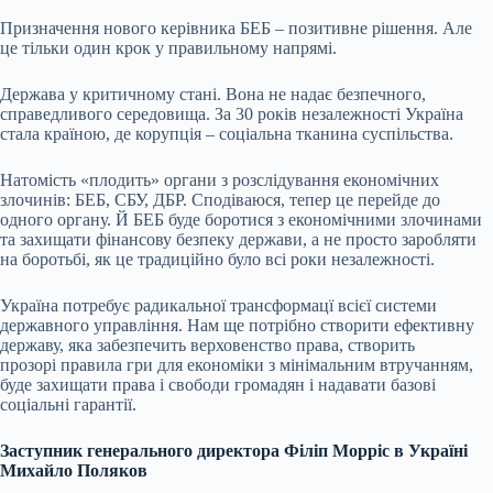
Призначення нового керівника БЕБ – позитивне рішення. Але
це тільки один крок у правильному напрямі.
Держава у критичному стані. Вона не надає безпечного,
справедливого середовища. За 30 років незалежності Україна
стала країною, де корупція – соціальна тканина суспільства.
Натомість «плодить» органи з розслідування економічних
злочинів: БЕБ, СБУ, ДБР. Сподіваюся, тепер це перейде до
одного органу. Й БЕБ буде боротися з економічними злочинами
та захищати фінансову безпеку держави, а не просто заробляти
на боротьбі, як це традиційно було всі роки незалежності.
Україна потребує радикальної трансформацї всієї системи
державного управління. Нам ще потрібно створити ефективну
державу, яка забезпечить верховенство права, створить
прозорі правила гри для економіки з мінімальним втручанням,
буде захищати права і свободи громадян і надавати базові
соціальні гарантії.
Заступник генерального директора Філіп Морріс в Україні
Михайло Поляков