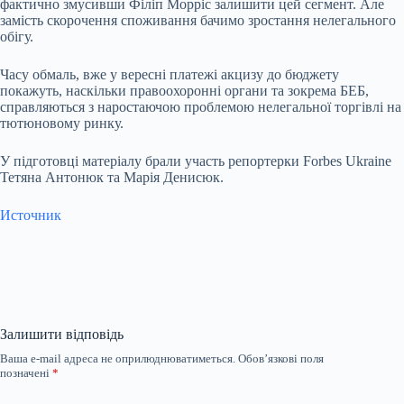
фактично змусивши Філіп Морріс
залишити цей сегмент. Але
замість скорочення споживання бачимо зростання нелегального
обігу.
Часу обмаль, вже у вересні платежі акцизу до бюджету
покажуть, наскільки правоохоронні органи та зокрема БЕБ,
справляються з наростаючою проблемою нелегальної торгівлі на
тютюновому ринку.
У підготовці матеріалу брали участь репортерки Forbes Ukraine
Тетяна Антонюк та Марія Денисюк.
Источник
Залишити відповідь
Ваша e-mail адреса не оприлюднюватиметься.
Обов’язкові поля
позначені
*