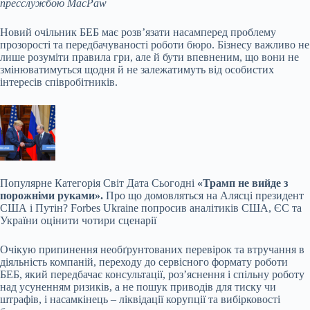
пресслужбою MacPaw
Новий очільник БЕБ має розв’язати насамперед проблему
прозорості та передбачуваності роботи бюро. Бізнесу важливо не
лише розуміти правила гри, але й бути впевненим, що вони не
змінюватимуться щодня й не залежатимуть від особистих
інтересів співробітників.
Популярне
Категорія Світ Дата Сьогодні
«Трамп не вийде з
порожніми руками».
Про що домовляться на Алясці президент
США і Путін? Forbes Ukraine попросив аналітиків США, ЄС та
України оцінити чотири сценарії
Очікую припинення необґрунтованих перевірок та втручання в
діяльність компаній, переходу до сервісного формату роботи
БЕБ, який передбачає консультації, роз’яснення і спільну роботу
над усуненням ризиків, а не пошук приводів для тиску чи
штрафів, і насамкінець – ліквідації корупції та вибірковості