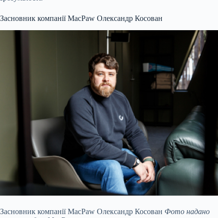
Засновник компанії MacPaw Олександр Косован
Засновник компанії MacPaw Олександр Косован
Фото надано