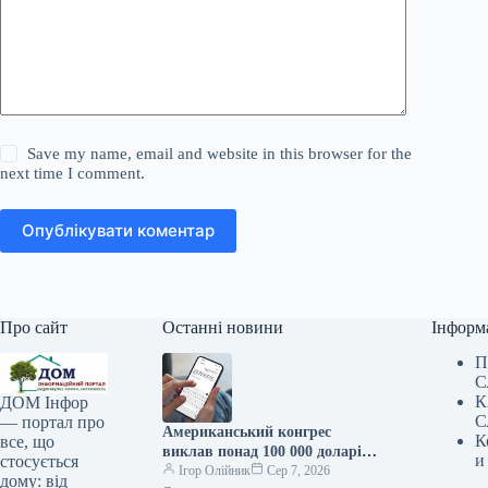
Save my name, email and website in this browser for the
next time I comment.
Опублікувати коментар
Про сайт
Останні новини
Інформ
П
С
К
ДОМ Інфор
С
— портал про
Американський конгрес
К
все, що
виклав понад 100 000 доларів
и
стосується
на ChatGPT.
Ігор Олійник
Сер 7, 2026
дому: від