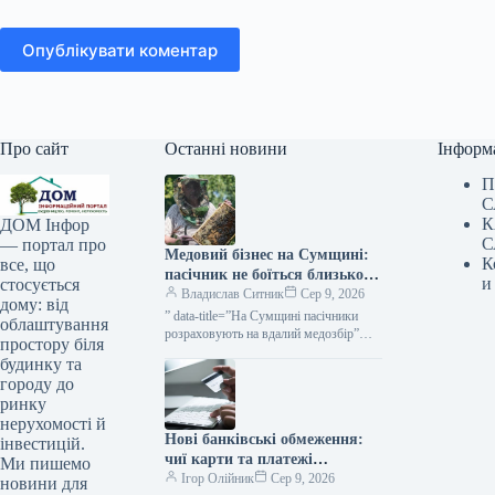
Опублікувати коментар
Про сайт
Останні новини
Інформ
П
С
К
ДОМ Інфор
С
— портал про
Медовий бізнес на Сумщині:
К
все, що
пасічник не боїться близькості
и
стосується
до кордону — КУРКУЛЬ
Владислав Ситник
Сер 9, 2026
дому: від
” data-title=”На Сумщині пасічники
облаштування
розраховують на вдалий медозбір”
простору біля
data-
будинку та
url=”https://kurkul.com/news/41861-na-
городу до
sumschini-pasichniki-rozrahovuyut-na-
ринку
vdaliy-medozbir”> На
нерухомості й
Нові банківські обмеження:
інвестицій.
чиї карти та платежі
Ми пишемо
заблокують уже цього місяця
Ігор Олійник
Сер 9, 2026
новини для