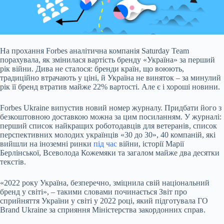
На прохання Forbes аналітична компанія Saturday Team
порахувала, як змінилася вартість бренду
«Україна» за перший
рік війни. Дива не сталося: бренди країн, що воюють,
традиційно втрачають у ціні, й Україна не виняток – за минулий
рік її бренд втратив майже 22% вартості. Але є і хороші новини.
Forbes Ukraine випустив новий номер журналу. Придбати його з
безкоштовною доставкою можна за цим посиланням. У журналі:
перший список найкращих роботодавців для ветеранів, список
перспективних молодих українців «30 до 30», 40 компаній, які
вийшли на іноземні ринки
під час
війни, історії Марії
Берлінської, Всеволода Кожемяки та загалом майже два десятки
текстів.
«2022 року Україна, безперечно, зміцнила свій національний
бренд у світі», – такими словами починається Звіт про
сприйняття України у світі у 2022 році, який підготувала ГО
Brand Ukraine за сприяння Міністерства закордонних справ.