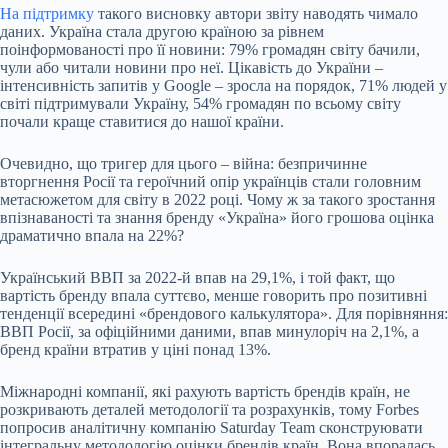
На підтримку
такого висновку автори звіту наводять чимало
даних. Україна стала другою країною за рівнем
поінформованості про її новини: 79% громадян світу бачили,
чули або читали новини про неї. Цікавість до України –
інтенсивність запитів у Google – зросла на
порядок
, 71% людей у
світі підтримували Україну, 54% громадян по всьому світу
почали краще ставитися до нашої країни.
Очевидно, що тригер для цього – війна: безпричинне
вторгнення Росії та героїчний опір українців стали головним
метасюжетом для світу в 2022 році. Чому ж за такого зростання
впізнаваності та знання бренду «Україна» його грошова оцінка
драматично впала на 22%?
Український ВВП за 2022‐й впав на 29,1%, і той факт, що
вартість бренду впала суттєво, менше говорить про позитивні
тенденції всередині «брендового калькулятора». Для порівняння:
ВВП Росії, за офіційними даними, впав минулоріч на 2,1%, а
бренд країни втратив у ціні понад 13%.
Міжнародні компанії, які рахують вартість брендів країн, не
розкривають деталей методології та розрахунків, тому Forbes
попросив аналітичну компанію Saturday Team сконструювати
інтегральну методологію оцінки брендів країн. Вона впоралась