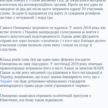
вигорів поверх у Солом’янському суді, де зберігалися матеріали
клопотань від антикорупційних органів. Проте це все одно не
завадило за два дні після цього затримати одразу 10 учасників
схеми. Згодом їх відправили під варту із сумарним розміром
застави у нечуваний 1 млрд грн.
Самого Онищенка затримати не вдалося. У липні 2016 року він
встиг втекти з України напередодні голосування за зняття з
нього депутатської недоторканності. Однак деякі фігуранти
справи все одно почали «сипатися» і з того часу близько десяти
учасників схеми визнали свою вину і пішли на угоду зі
слідством.
Кілька років тому був ще один шанс фізично посадити
Онищенка на лаву підсудних. У листопаді 2019 року німецькі
правоохоронці затримали його в місті Аахен за запитом НАБУ.
Однак за пів року місцевий суд відмовив в його екстрадиції в
Україну, вирішивши, що існує значна ймовірність того, що
в
Україні
«не буде дотримано мінімальних стандартів
міжнародного права щодо умов утримання в тюрмах».
Онищенко намагався отримати політичний притулок у
Німеччині, але йому також відмовили.