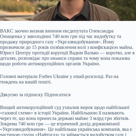
ВАКС заочно визнав винним ексдепутата Олександра
Онищенка у заволодінні 740 млн грн під час видобутку та
продажу природного газу «Укргазвидобування». Йому
призначили до
15 років позбавлення волі з конфіскацією майна.
Юрист Центру протидії корупції Вадим Валько — коротко, але в
деталях, розповідає про нюанси справи та чому вона показова
щодо роботи антикорупційних органів України.
Головні матеріали Forbes Ukraine у email-розсилці. Раз на
тиждень на вашій пошті.
Дякуємо за підписку
Підписатися
Вищий антикорупційний суд ухвалив вирок щодо найбільшої
«газової схеми» в історії України. Найбільшою її називають
через те, що вона принесла державі майже 3 млрд грн збитків.
Зокрема 740 млн грн — це втрачений дохід держкомпанії
«Укргазвидобування». Це найбільша українська компанія, яка є
частиною групи «Нафтогаз» та займається видобутком газу і