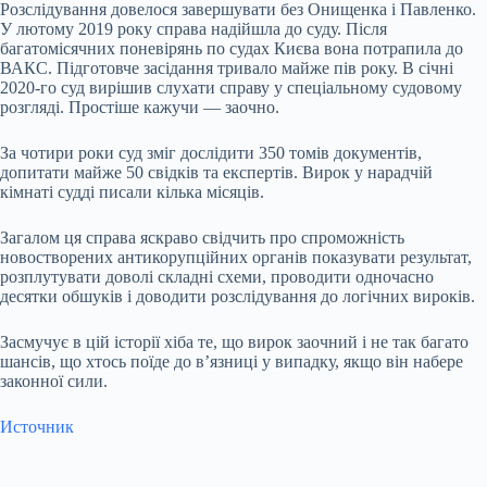
Розслідування довелося завершувати без Онищенка і Павленко.
У лютому 2019 року справа надійшла до суду. Після
багатомісячних поневірянь по судах Києва вона потрапила до
ВАКС. Підготовче засідання тривало майже пів року. В січні
2020-го суд вирішив слухати справу у спеціальному судовому
розгляді. Простіше кажучи — заочно.
За чотири роки суд зміг дослідити 350 томів документів,
допитати майже 50 свідків та експертів. Вирок у нарадчій
кімнаті судді писали кілька місяців.
Загалом ця справа яскраво свідчить про спроможність
новостворених антикорупційних органів показувати результат,
розплутувати доволі складні схеми, проводити одночасно
десятки обшуків і доводити розслідування до логічних вироків.
Засмучує в цій історії хіба те, що вирок заочний і не так багато
шансів, що хтось поїде до в’язниці у випадку, якщо він набере
законної сили.
Источник