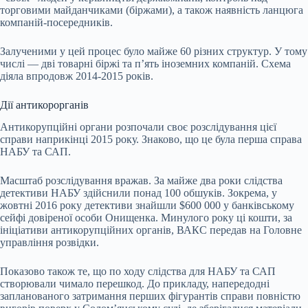
торговими майданчиками (біржами), а також наявність ланцюга
компаній-посередників.
Залученими у цей процес було майже 60 різних структур. У тому
числі — дві товарні біржі та п’ять іноземних компаній. Схема
діяла впродовж 2014-2015 років.
Дії антикорорганів
Антикорупційні органи розпочали своє розслідування цієї
справи наприкінці 2015 року. Знаково, що це була перша справа
НАБУ та САП.
Масштаб розслідування вражав. За майже два роки слідства
детективи НАБУ здійснили понад 100 обшуків. Зокрема, у
жовтні 2016 року детективи знайшли $600 000 у банківському
сейфі довіреної особи Онищенка. Минулого року ці кошти, за
ініціативи антикорупційних органів, ВАКС передав на Головне
управління розвідки.
Показово також те, що по ходу слідства для НАБУ та САП
створювали чимало перешкод. До прикладу, напередодні
запланованого затримання перших фігурантів справи повністю