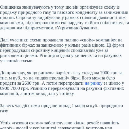
Онищенка звинувачують у тому, що він організував схему із
продажу природного газу та газового конденсату за заниженими
цінами. Сировину видобували у рамках спільної діяльності між
компаніями, підконтрольними екснардепу та його спільникам, та
державним підприємством «Укргазвидобування».
Далі учасники схеми продавали паливо «своїм» компаніям на
фіктивних біржах за заниженою у кілька разів ціною. Ці фірми
перепродували сировину кінцевим споживачам уже за
ринковими цінами. Різниця осідала у кишенях та на рахунках
учасників схеми.
До прикладу, якщо ринкова вартість газу складала 7000 грн за
тис. м куб., то на «підконтрольній» біржі його можна було
продати за 2600 грн. А потім перепродати
на ринку
за ціною у
6900-7000 грн. Різницю перераховували на рахунки фіктивних
компаній, а потім виводили у готівку.
За весь час дії схеми продали понад 1 млрд м куб. природного
газу.
Успіх «газової схеми» забезпечувало кілька речей: наявність
«своїх» людей у керівництві держкомпанії, контроль над