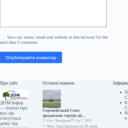
Save my name, email and website in this browser for the
next time I comment.
Опублікувати коментар
Про сайт
Останні новини
Інформ
П
С
К
ДОМ Інфор
С
— портал про
Європейський Союз
К
все, що
продовжив термін дії
и
стосується
реєстрацій фенмедифаму та
Олег Лимаренко
Сер 7, 2026
дому: від
металаксилу —
“> Фото: SuperAgronom.com 28 липня