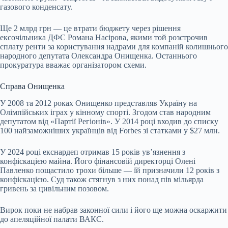
газового конденсату.
Ще 2 млрд грн — це втрати бюджету через рішення
ексочільника ДФС Романа Насірова, якими той розстрочив
сплату ренти за користування надрами для компаній колишнього
народного депутата Олександра Онищенка. Останнього
прокуратура вважає організатором схеми.
Справа Онищенка
У 2008 та 2012 роках Онищенко представляв Україну на
Олімпійських іграх у кінному спорті. Згодом став народним
депутатом від «Партії Регіонів». У 2014 році входив до списку
100 найзаможніших українців від Forbes зі статками у $27 млн.
У 2024 році екснардеп отримав 15 років ув’язнення з
конфіскацією майна. Його фінансовій директорці Олені
Павленко пощастило трохи більше — їй призначили 12 років з
конфіскацією. Суд також стягнув з них понад пів мільярда
гривень за цивільним позовом.
Вирок поки не набрав законної сили і його ще можна оскаржити
до апеляційної палати ВАКС.