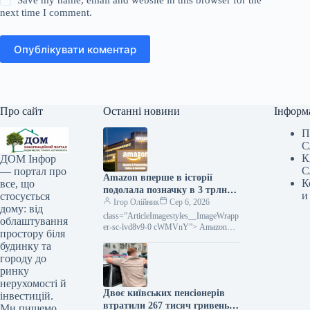
Save my name, email and website in this browser for the
next time I comment.
Опублікувати коментар
Про сайт
Останні новини
Інформ
П
С
К
ДОМ Інфор
С
— портал про
Amazon вперше в історії
К
все, що
подолала позначку в 3 трлн
и
стосується
доларів ринкової капіталізації
Ігор Олійник
Сер 6, 2026
дому: від
class=”ArticleImagestyles__ImageWrapp
облаштування
er-sc-lvd8v9-0 cWMVnY”> Amazon
простору біля
стала лідером за динамікою акцій
будинку та
серед компаній «великої
городу до
сімки»Amazon вперше досягла
ринку
ринкової
нерухомості й
Двоє київських пенсіонерів
інвестицій.
втратили 267 тисяч гривень,
Ми пишемо